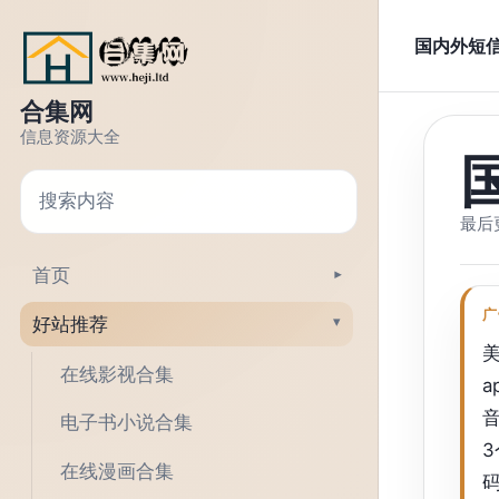
跳转到正文
国内外短
合集网
信息资源大全
搜索
最后更
首页
▾
广
好站推荐
▾
美
在线影视合集
a
音
电子书小说合集
3
在线漫画合集