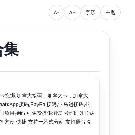
A-
A+
字形
主题
合集
号,美卡换绑,加拿大接码，加拿大卡，加拿大
tsApp接码,PayPal接码,亚马逊接码,抖
am等冷热门项目接码 可免费提供测试 号码时效长达
作 方便 快捷 支持一站式分站 支持语音接