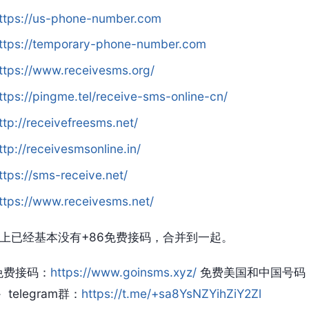
ttps://us-phone-number.com
ttps://temporary-phone-number.com
ttps://www.receivesms.org/
ttps://pingme.tel/receive-sms-online-cn/
ttp://receivefreesms.net/
ttp://receivesmsonline.in/
ttps://sms-receive.net/
ttps://www.receivesms.net/
上已经基本没有+86免费接码，合并到一起。
免费接码：
https://www.goinsms.xyz/
免费美国和中国号码
telegram群：
https://t.me/+sa8YsNZYihZiY2Zl