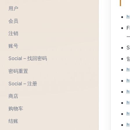
用户
h
会员
F
注销
账号
S
Social – 找回密码
h
密码重置
h
Social – 注册
h
商店
h
购物车
h
结账
h