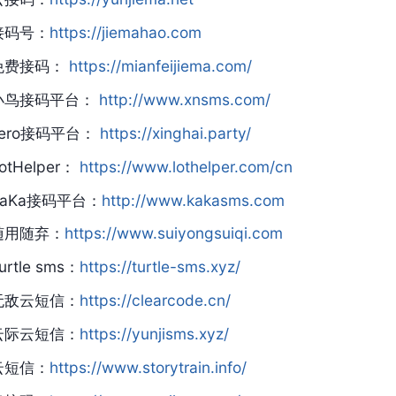
接码号：
https://jiemahao.com
免费接码：
https://mianfeijiema.com/
小鸟接码平台：
http://www.xnsms.com/
zero接码平台：
https://xinghai.party/
otHelper：
https://www.lothelper.com/cn
KaKa接码平台：
http://www.kakasms.com
随用随弃：
https://www.suiyongsuiqi.com
urtle sms：
https://turtle-sms.xyz/
无敌云短信：
https://clearcode.cn/
云际云短信：
https://yunjisms.xyz/
云短信：
https://www.storytrain.info/