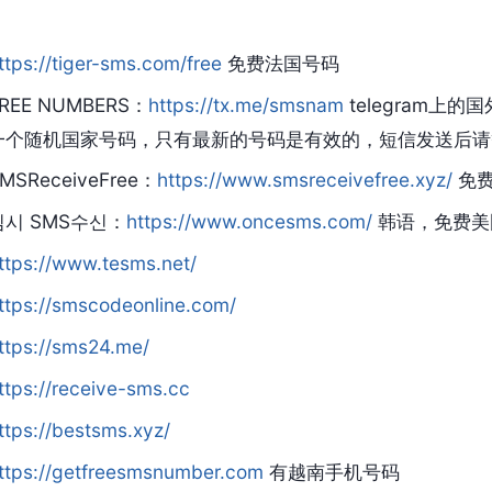
ttps://tiger-sms.com/free
免费法国号码
REE NUMBERS：
https://tx.me/smsnam
telegram上
一个随机国家号码，只有最新的号码是有效的，短信发送后请
MSReceiveFree：
https://www.smsreceivefree.xyz/
免费
임시 SMS수신：
https://www.oncesms.com/
韩语，免费美
ttps://www.tesms.net/
ttps://smscodeonline.com/
ttps://sms24.me/
ttps://receive-sms.cc
ttps://bestsms.xyz/
ttps://getfreesmsnumber.com
有越南手机号码