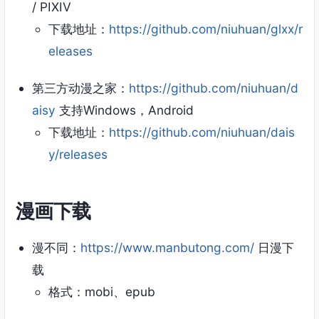
/ PIXIV
下载地址：
https://github.com/niuhuan/glxx/r
eleases
第三方动漫之家：
https://github.com/niuhuan/d
aisy
支持Windows，Android
下载地址：
https://github.com/niuhuan/dais
y/releases
漫画下载
漫不同：
https://www.manbutong.com/
日漫下
载
格式：mobi、epub