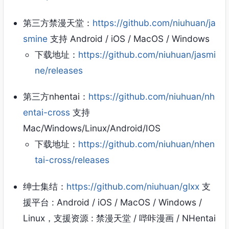
第三方禁漫天堂：
https://github.com/niuhuan/ja
smine
支持 Android / iOS / MacOS / Windows
下载地址：
https://github.com/niuhuan/jasmi
ne/releases
第三方nhentai：
https://github.com/niuhuan/nh
entai-cross
支持
Mac/Windows/Linux/Android/IOS
下载地址：
https://github.com/niuhuan/nhen
tai-cross/releases
绅士集结：
https://github.com/niuhuan/glxx
支
援平台 : Android / iOS / MacOS / Windows /
Linux，支援资源 : 禁漫天堂 / 哔咔漫画 / NHentai