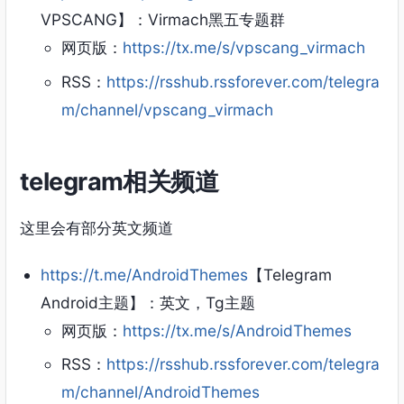
VPSCANG】：Virmach黑五专题群
网页版：
https://tx.me/s/vpscang_virmach
RSS：
https://rsshub.rssforever.com/telegra
m/channel/vpscang_virmach
telegram相关频道
这里会有部分英文频道
https://t.me/AndroidThemes
【Telegram
Android主题】：英文，Tg主题
网页版：
https://tx.me/s/AndroidThemes
RSS：
https://rsshub.rssforever.com/telegra
m/channel/AndroidThemes