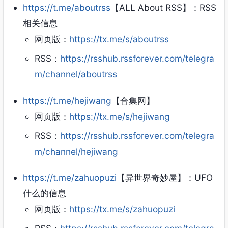
https://t.me/aboutrss
【ALL About RSS】：RSS
相关信息
网页版：
https://tx.me/s/aboutrss
RSS：
https://rsshub.rssforever.com/telegra
m/channel/aboutrss
https://t.me/hejiwang
【合集网】
网页版：
https://tx.me/s/hejiwang
RSS：
https://rsshub.rssforever.com/telegra
m/channel/hejiwang
https://t.me/zahuopuzi
【异世界奇妙屋】：UFO
什么的信息
网页版：
https://tx.me/s/zahuopuzi