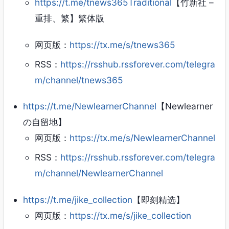
https://t.me/tnews365Traditional
【竹新社 –
重排、繁】繁体版
网页版：
https://tx.me/s/tnews365
RSS：
https://rsshub.rssforever.com/telegra
m/channel/tnews365
https://t.me/NewlearnerChannel
【Newlearner
の自留地】
网页版：
https://tx.me/s/NewlearnerChannel
RSS：
https://rsshub.rssforever.com/telegra
m/channel/NewlearnerChannel
https://t.me/jike_collection
【即刻精选】
网页版：
https://tx.me/s/jike_collection