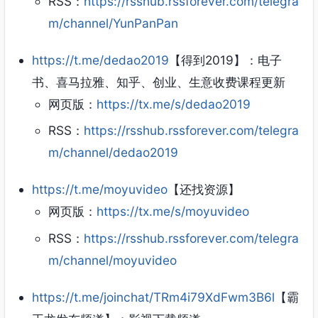
RSS：
https://rsshub.rssforever.com/telegra
m/channel/YunPanPan
https://t.me/dedao2019
【得到2019】：电子
书、喜马拉雅、知乎、创业、生意收费课程更新
网页版：
https://tx.me/s/dedao2019
RSS：
https://rsshub.rssforever.com/telegra
m/channel/dedao2019
https://t.me/moyuvideo
【还找资源】
网页版：
https://tx.me/s/moyuvideo
RSS：
https://rsshub.rssforever.com/telegra
m/channel/moyuvideo
https://t.me/joinchat/TRm4i79XdFwm3B6l
【霸