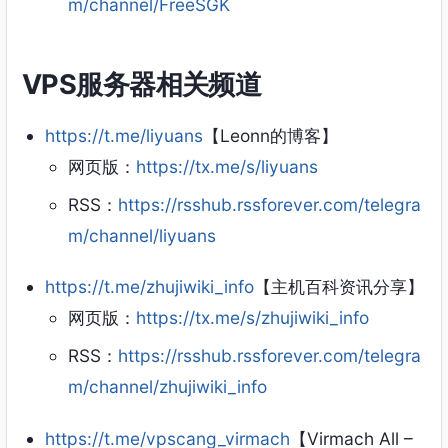
m/channel/FreeSGK
VPS服务器相关频道
https://t.me/liyuans
【Leonn的博客】
网页版：
https://tx.me/s/liyuans
RSS：
https://rsshub.rssforever.com/telegra
m/channel/liyuans
https://t.me/zhujiwiki_info
【主机百科资讯分享】
网页版：
https://tx.me/s/zhujiwiki_info
RSS：
https://rsshub.rssforever.com/telegra
m/channel/zhujiwiki_info
https://t.me/vpscang_virmach
【Virmach All –