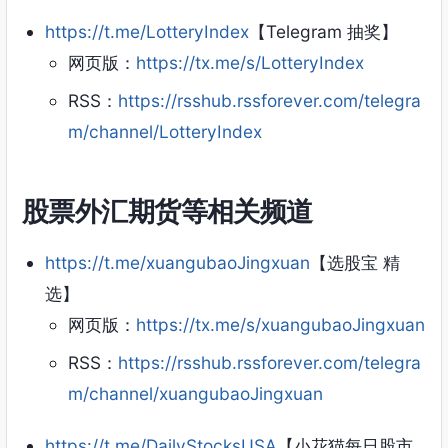
https://t.me/LotteryIndex
【Telegram 抽奖】
网页版：
https://tx.me/s/LotteryIndex
RSS：
https://rsshub.rssforever.com/telegra
m/channel/LotteryIndex
股票外汇期货等相关频道
https://t.me/xuangubaoJingxuan
【选股宝 精
选】
网页版：
https://tx.me/s/xuangubaoJingxuan
RSS：
https://rsshub.rssforever.com/telegra
m/channel/xuangubaoJingxuan
https://t.me/DailyStocksUSA
【小花猫每日股市