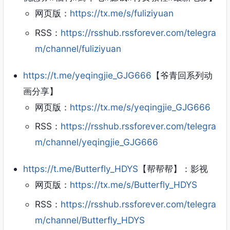
网页版：
https://tx.me/s/fuliziyuan
RSS：
https://rsshub.rssforever.com/telegra
m/channel/fuliziyuan
https://t.me/yeqingjie_GJG666
【爷青回系列动
画分享】
网页版：
https://tx.me/s/yeqingjie_GJG666
RSS：
https://rsshub.rssforever.com/telegra
m/channel/yeqingjie_GJG666
https://t.me/Butterfly_HDYS
【帮帮帮】：影视
网页版：
https://tx.me/s/Butterfly_HDYS
RSS：
https://rsshub.rssforever.com/telegra
m/channel/Butterfly_HDYS