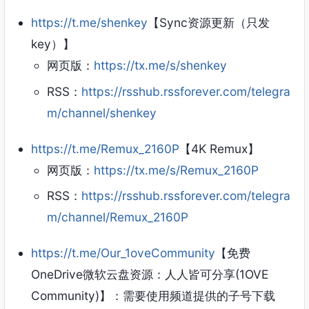
https://t.me/shenkey
【Sync资源更新（只发
key）】
网页版：
https://tx.me/s/shenkey
RSS：
https://rsshub.rssforever.com/telegra
m/channel/shenkey
https://t.me/Remux_2160P
【4K Remux】
网页版：
https://tx.me/s/Remux_2160P
RSS：
https://rsshub.rssforever.com/telegra
m/channel/Remux_2160P
https://t.me/Our_1oveCommunity
【免费
OneDrive微软云盘资源：人人皆可分享(1OVE
Community)】：需要使用频道提供的子号下载