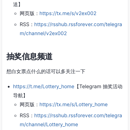
送】
网页版：
https://tx.me/s/v2ex002
RSS：
https://rsshub.rssforever.com/telegra
m/channel/v2ex002
抽奖信息频道
想白女票点什么的话可以多关注一下
https://t.me/Lottery_home
【Telegram 抽奖活动
导航】
网页版：
https://tx.me/s/Lottery_home
RSS：
https://rsshub.rssforever.com/telegra
m/channel/Lottery_home