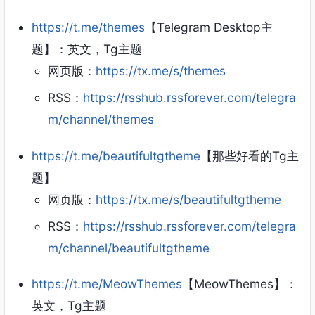
https://t.me/themes
【Telegram Desktop主
题】：英文，Tg主题
网页版：
https://tx.me/s/themes
RSS：
https://rsshub.rssforever.com/telegra
m/channel/themes
https://t.me/beautifultgtheme
【那些好看的Tg主
题】
网页版：
https://tx.me/s/beautifultgtheme
RSS：
https://rsshub.rssforever.com/telegra
m/channel/beautifultgtheme
https://t.me/MeowThemes
【MeowThemes】：
英文，Tg主题