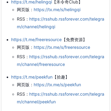
https://t.me/helingqi
【禾令奇Club】
网页版：
https://tx.me/s/helingqi
RSS：
https://rsshub.rssforever.com/telegra
m/channel/helingqi
https://t.me/freeresource
【免费资源】
网页版：
https://tx.me/s/freeresource
RSS：
https://rsshub.rssforever.com/telegra
m/channel/freeresource
https://t.me/peekfun
【拾趣】
网页版：
https://tx.me/s/peekfun
RSS：
https://rsshub.rssforever.com/telegra
m/channel/peekfun