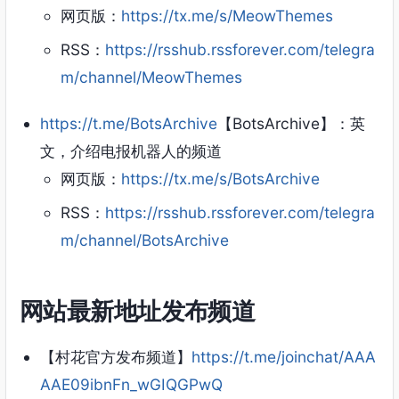
网页版：
https://tx.me/s/MeowThemes
RSS：
https://rsshub.rssforever.com/telegra
m/channel/MeowThemes
https://t.me/BotsArchive
【BotsArchive】：英
文，介绍电报机器人的频道
网页版：
https://tx.me/s/BotsArchive
RSS：
https://rsshub.rssforever.com/telegra
m/channel/BotsArchive
网站最新地址发布频道
【村花官方发布频道】
https://t.me/joinchat/AAA
AAE09ibnFn_wGIQGPwQ