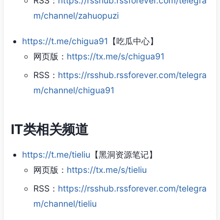
RSS：
https://rsshub.rssforever.com/telegra
m/channel/zahuopuzi
https://t.me/chigua91
【吃瓜中心】
网页版：
https://tx.me/s/chigua91
RSS：
https://rsshub.rssforever.com/telegra
m/channel/chigua91
IT类相关频道
https://t.me/tieliu
【黑洞资源笔记】
网页版：
https://tx.me/s/tieliu
RSS：
https://rsshub.rssforever.com/telegra
m/channel/tieliu