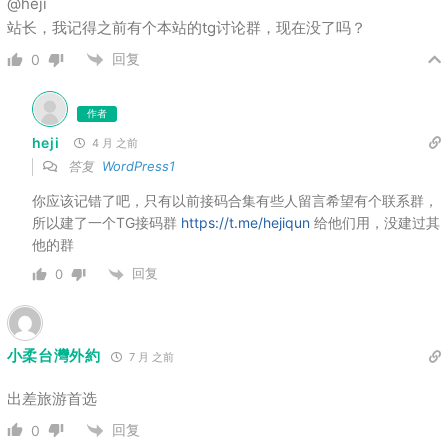
@heji
站长，我记得之前有个本站的tg讨论群，现在没了吗？
回复
0
作者
heji
4 月 之前
答复
WordPress1
你应该记错了吧，只有以前接码合集有些人留言希望有个联系群，
所以建了一个TG接码群
https://t.me/hejiqun
给他们用，没建过其
他的群
回复
0
小柔台灣外約
7 月 之前
出差旅游首选
回复
0