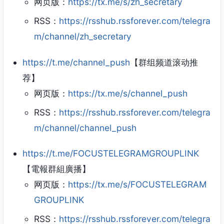
网页版：
https://tx.me/s/zh_secretary
RSS：
https://rsshub.rssforever.com/telegra
m/channel/zh_secretary
https://t.me/channel_push
【群组频道滚动推
荐】
网页版：
https://tx.me/s/channel_push
RSS：
https://rsshub.rssforever.com/telegra
m/channel/channel_push
https://t.me/FOCUSTELEGRAMGROUPLINK
【電報群組廣播】
网页版：
https://tx.me/s/FOCUSTELEGRAM
GROUPLINK
RSS：
https://rsshub.rssforever.com/telegra