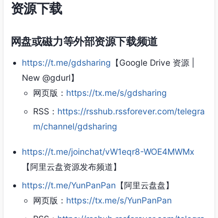
资源下载
网盘或磁力等外部资源下载频道
https://t.me/gdsharing
【Google Drive 资源 |
New @gdurl】
网页版：
https://tx.me/s/gdsharing
RSS：
https://rsshub.rssforever.com/telegra
m/channel/gdsharing
https://t.me/joinchat/vW1eqr8-WOE4MWMx
【阿里云盘资源发布频道】
https://t.me/YunPanPan
【阿里云盘盘】
网页版：
https://tx.me/s/YunPanPan