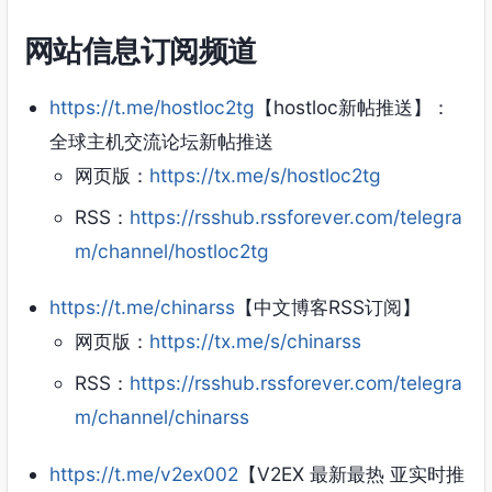
网站信息订阅频道
https://t.me/hostloc2tg
【hostloc新帖推送】：
全球主机交流论坛新帖推送
网页版：
https://tx.me/s/hostloc2tg
RSS：
https://rsshub.rssforever.com/telegra
m/channel/hostloc2tg
https://t.me/chinarss
【中文博客RSS订阅】
网页版：
https://tx.me/s/chinarss
RSS：
https://rsshub.rssforever.com/telegra
m/channel/chinarss
https://t.me/v2ex002
【V2EX 最新最热 亚实时推