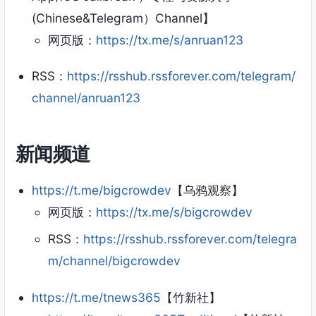
(Chinese&Telegram）Channel】
网页版：
https://tx.me/s/anruan123
RSS：
https://rsshub.rssforever.com/telegram/
channel/anruan123
新闻频道
https://t.me/bigcrowdev
【乌鸦观察】
网页版：
https://tx.me/s/bigcrowdev
RSS：
https://rsshub.rssforever.com/telegra
m/channel/bigcrowdev
https://t.me/tnews365
【竹新社】