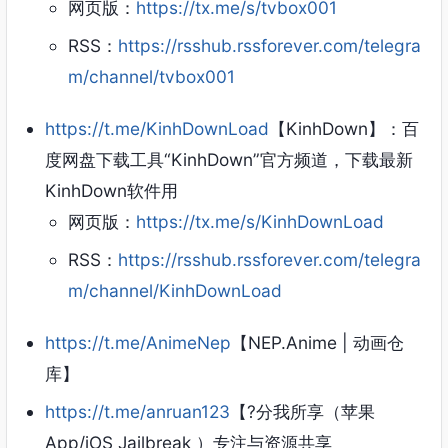
网页版：
https://tx.me/s/tvbox001
RSS：
https://rsshub.rssforever.com/telegra
m/channel/tvbox001
https://t.me/KinhDownLoad
【KinhDown】：百
度网盘下载工具“KinhDown”官方频道，下载最新
KinhDown软件用
网页版：
https://tx.me/s/KinhDownLoad
RSS：
https://rsshub.rssforever.com/telegra
m/channel/KinhDownLoad
https://t.me/AnimeNep
【NEP.Anime | 动画仓
库】
https://t.me/anruan123
【?分我所享（苹果
App/iOS Jailbreak ）专注与资源共享