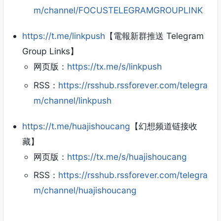
m/channel/FOCUSTELEGRAMGROUPLINK
https://t.me/linkpush
【電報新群推送 Telegram
Group Links】
网页版：
https://tx.me/s/linkpush
RSS：
https://rsshub.rssforever.com/telegra
m/channel/linkpush
https://t.me/huajishoucang
【幻想频道链接收
藏】
网页版：
https://tx.me/s/huajishoucang
RSS：
https://rsshub.rssforever.com/telegra
m/channel/huajishoucang