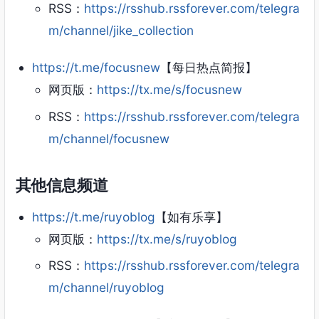
RSS：
https://rsshub.rssforever.com/telegra
m/channel/jike_collection
https://t.me/focusnew
【每日热点简报】
网页版：
https://tx.me/s/focusnew
RSS：
https://rsshub.rssforever.com/telegra
m/channel/focusnew
其他信息频道
https://t.me/ruyoblog
【如有乐享】
网页版：
https://tx.me/s/ruyoblog
RSS：
https://rsshub.rssforever.com/telegra
m/channel/ruyoblog