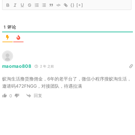
{}
[+]
1
评论
maomao808
2 年 之前
蚁淘生活撸货撸佣金，6年的老平台了，微信小程序搜蚁淘生活，
邀请码472FNGG，对接团队，待遇拉满
回复
0