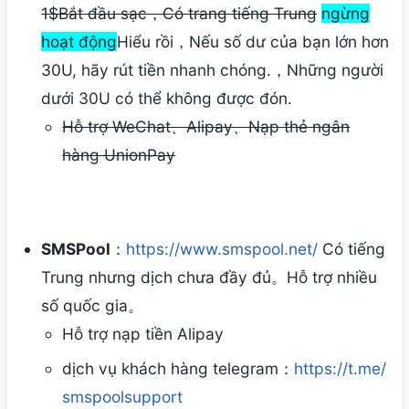
1$Bắt đầu sạc，Có trang tiếng Trung
ngừng
hoạt động
Hiểu rồi，Nếu số dư của bạn lớn hơn
30U, hãy rút tiền nhanh chóng.，Những người
dưới 30U có thể không được đón.
Hỗ trợ WeChat、Alipay、Nạp thẻ ngân
hàng UnionPay
SMSPool
：
https://www.smspool.net/
Có tiếng
Trung nhưng dịch chưa đầy đủ。Hỗ trợ nhiều
số quốc gia。
Hỗ trợ nạp tiền Alipay
dịch vụ khách hàng telegram：
https://t.me/
smspoolsupport