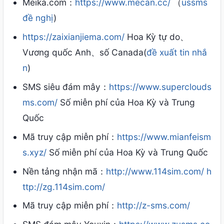
Meika.com：
https://www.mecan.cc/
（
ussms
đề nghị
)
https://zaixianjiema.com/
Hoa Kỳ tự do、
Vương quốc Anh、số Canada(
đề xuất tin nhắ
n
)
SMS siêu đám mây：
https://www.superclouds
ms.com/
Số miễn phí của Hoa Kỳ và Trung
Quốc
Mã truy cập miễn phí：
https://www.mianfeism
s.xyz/
Số miễn phí của Hoa Kỳ và Trung Quốc
Nền tảng nhận mã：
http://www.114sim.com/
h
ttp://zg.114sim.com/
Mã truy cập miễn phí：
http://z-sms.com/