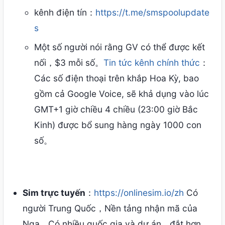
kênh điện tín：
https://t.me/smspoolupdate
s
Một số người nói rằng GV có thể được kết
nối，$3 mỗi số。
Tin tức kênh chính thức
：
Các số điện thoại trên khắp Hoa Kỳ, bao
gồm cả Google Voice, sẽ khả dụng vào lúc
GMT+1 giờ chiều 4 chiều (23:00 giờ Bắc
Kinh) được bổ sung hàng ngày 1000 con
số。
Sim trực tuyến
：
https://onlinesim.io/zh
Có
người Trung Quốc，Nền tảng nhận mã của
Nga，Có nhiều quốc gia và dự án，đắt hơn