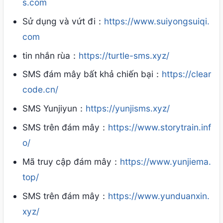
s.com
Sử dụng và vứt đi：
https://www.suiyongsuiqi.
com
tin nhắn rùa：
https://turtle-sms.xyz/
SMS đám mây bất khả chiến bại：
https://clear
code.cn/
SMS Yunjiyun：
https://yunjisms.xyz/
SMS trên đám mây：
https://www.storytrain.inf
o/
Mã truy cập đám mây：
https://www.yunjiema.
top/
SMS trên đám mây：
https://www.yunduanxin.
xyz/