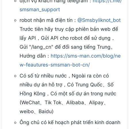
dịch vụ khách hàng telegram：
https://t.me/
smsman_support
robot nhận mã điện tín：
@Smsbyliknot_bot
Trước tiên hãy truy cập phiên bản web để
lấy API，Gửi API cho robot để sử dụng，
Gửi "/lang_cn" để đổi sang tiếng Trung。
Hướng dẫn：
https://sms-man.com/blog/ne
w-feautures-smsman-bot-cn/
Có số từ nhiều nước，Ngoài ra còn có
nhiều dự án hỗ trợ，Có Trung Quốc、Số
Hồng Kông，Có một số dự án trong nước
(WeChat、Tik Tok、Alibaba、Alipay、
weibo、Baidu)
Ông chủ có kế hoạch phát triển kinh doanh