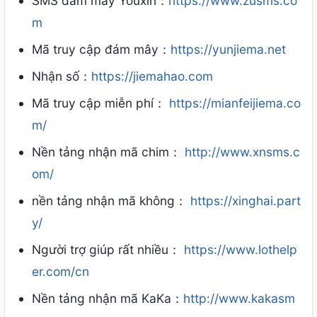
SMS đám mây Youxin：
https://www.zusms.co
m
Mã truy cập đám mây：
https://yunjiema.net
Nhận số：
https://jiemahao.com
Mã truy cập miễn phí：
https://mianfeijiema.co
m/
Nền tảng nhận mã chim：
http://www.xnsms.c
om/
nền tảng nhận mã không：
https://xinghai.part
y/
Người trợ giúp rất nhiều：
https://www.lothelp
er.com/cn
Nền tảng nhận mã KaKa：
http://www.kakasm