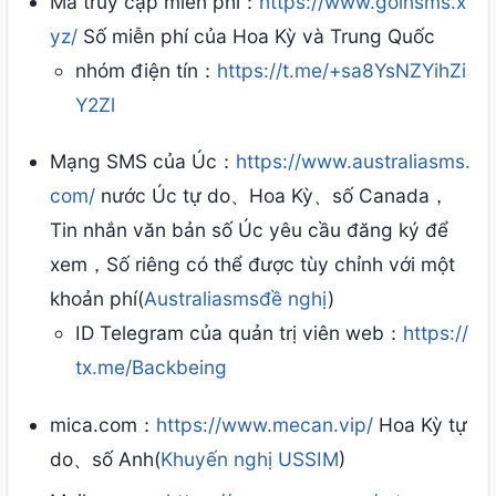
Mã truy cập miễn phí：
https://www.goinsms.x
yz/
Số miễn phí của Hoa Kỳ và Trung Quốc
nhóm điện tín：
https://t.me/+sa8YsNZYihZi
Y2Zl
Mạng SMS của Úc：
https://www.australiasms.
com/
nước Úc tự do、Hoa Kỳ、số Canada，
Tin nhắn văn bản số Úc yêu cầu đăng ký để
xem，Số riêng có thể được tùy chỉnh với một
khoản phí(
Australiasmsđề nghị
)
ID Telegram của quản trị viên web：
https://
tx.me/Backbeing
mica.com：
https://www.mecan.vip/
Hoa Kỳ tự
do、số Anh(
Khuyến nghị USSIM
)