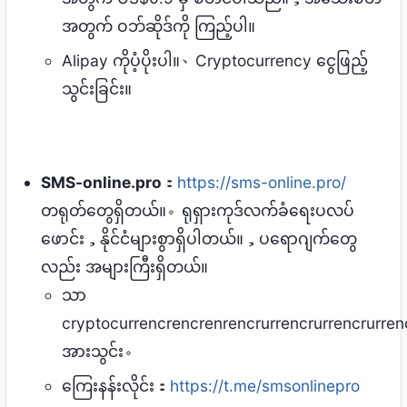
အတွက် ဝဘ်ဆိုဒ်ကို ကြည့်ပါ။
Alipay ကိုပံ့ပိုးပါ။、Cryptocurrency ငွေဖြည့်
သွင်းခြင်း။
SMS-online.pro
：
https://sms-online.pro/
တရုတ်တွေရှိတယ်။。ရုရှားကုဒ်လက်ခံရေးပလပ်
ဖောင်း，နိုင်ငံများစွာရှိပါတယ်။，ပရောဂျက်တွေ
လည်း အများကြီးရှိတယ်။
သာ
cryptocurrencrencrenrencrurrencrurrencrurren
အားသွင်း。
ကြေးနန်းလိုင်း：
https://t.me/smsonlinepro