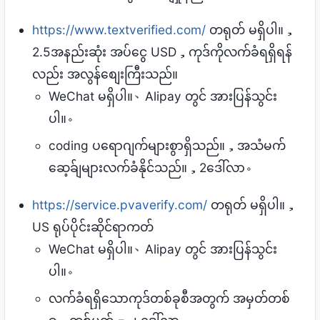
https://www.textverified.com/
တရုတ် မရှိပါ။，
2.5အနည်းဆုံး အပ်ငွေ USD，ကုဒ်ကိုလက်ခံရရှိရန်
လည်း အလွန်စျေးကြီးသည်။
WeChat မရှိပါ။、Alipay တွင် အားပြန်သွင်း
ပါ။。
coding ပရောဂျက်များစွာရှိသည်။，အသံမက်
ဆေ့ခ်ျများလက်ခံနိုင်သည်။，2ဒေါ်လာ。
https://service.pvaverify.com/
တရုတ် မရှိပါ။，
US ရုပ်ပိုင်းဆိုင်ရာကတ်
WeChat မရှိပါ။、Alipay တွင် အားပြန်သွင်း
ပါ။。
လက်ခံရရှိသောကုဒ်တစ်ခုစီအတွက် အမှတ်တစ်