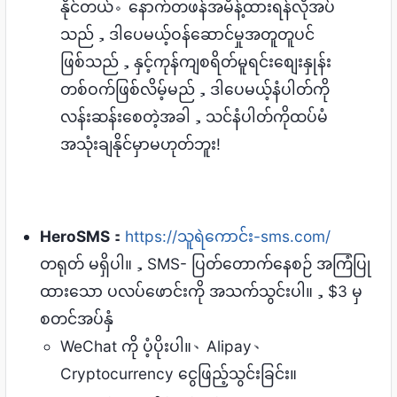
နိုင်တယ်。နောက်တဖန်အမိန့်ထားရန်လိုအပ်
သည်，ဒါပေမယ့်ဝန်ဆောင်မှုအတူတူပင်
ဖြစ်သည်，နှင့်ကုန်ကျစရိတ်မူရင်းစျေးနှုန်း
တစ်ဝက်ဖြစ်လိမ့်မည်，ဒါပေမယ့်နံပါတ်ကို
လန်းဆန်းစေတဲ့အခါ，သင်နံပါတ်ကိုထပ်မံ
အသုံးချနိုင်မှာမဟုတ်ဘူး!
HeroSMS
：
https://သူရဲကောင်း-sms.com/
တရုတ် မရှိပါ။，SMS- ပြတ်တောက်နေစဉ် အကြံပြု
ထားသော ပလပ်ဖောင်းကို အသက်သွင်းပါ။，$3 မှ
စတင်အပ်နှံ
WeChat ကို ပံ့ပိုးပါ။、Alipay、
Cryptocurrency ငွေဖြည့်သွင်းခြင်း။