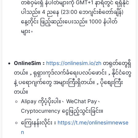
တစ်ဝှမ်းရှိ နံပါတ်များကို GMT+1 နာရီတွင် ရရှိနိုင်
ပါသည်။ 4 ညနေ (23:00 ဘေဂျင်းစံတော်ချိန်)
နေ့တိုင်း ဖြည့်ဆည်းပေးသည်။ 1000 နံပါတ်
များ。
OnlineSim
：
https://onlinesim.io/zh
တရုတ်တွေရှိ
တယ်။，ရုရှားကုဒ်လက်ခံရေးပလပ်ဖောင်း，နိုင်ငံတွေ
နဲ့ ပရောဂျက်တွေ အများကြီးရှိတယ်။，ပိုစျေးကြီး
တယ်။
Alipay ကိုပံ့ပိုးပါ။、WeChat Pay、
Cryptocurrency ငွေဖြည့်သွင်းခြင်း။
ကြေးနန်းလိုင်း：
https://t.me/onlinesimnewse
n