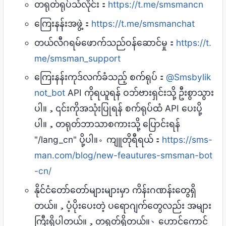
တရုတ်ရုပ်သံလိုင်း：
https://t.me/smsmancn
ကြေးနန်းအဖွဲ့：
https://t.me/smsmanchat
တယ်လီဂရမ်ဖောက်သည်ဝန်ဆောင်မှု：
https://t.
me/smsman_support
ကြေးနန်းကုဒ်လက်ခံသည့် စက်ရုပ်：
@Smsbylik
not_bot
API ကိုရယူရန် ဝဘ်ဗားရှင်းသို့ ဦးစွာသွား
ပါ။，၎င်းကိုအသုံးပြုရန် စက်ရုပ်ထံ API ပေးပို့
ပါ။，တရုတ်ဘာသာစကားသို့ ပြောင်းရန်
"/lang_cn" ပို့ပါ။。ကျူတိုရီရယ်：
https://sms-
man.com/blog/new-feautures-smsman-bot
-cn/
နိုင်ငံတော်တော်များများမှာ ကိန်းဂဏန်းတွေရှိ
တယ်။，ပံ့ပိုးပေးတဲ့ ပရောဂျက်တွေလည်း အများ
ကြီးရှိပါတယ်။，တရုတ်ရှိတယ်။、ဟောင်ကောင်