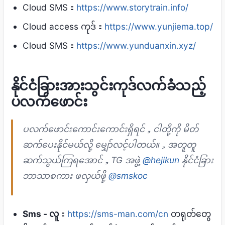
Cloud SMS：
https://www.storytrain.info/
Cloud access ကုဒ်：
https://www.yunjiema.top/
Cloud SMS：
https://www.yunduanxin.xyz/
နိုင်ငံခြားအားသွင်းကုဒ်လက်ခံသည့်
ပလက်ဖောင်း
ပလက်ဖောင်းကောင်းကောင်းရှိရင်，ငါတို့ကို မိတ်
ဆက်ပေးနိုင်မယ်လို့ မျှော်လင့်ပါတယ်။，အတူတူ
ဆက်သွယ်ကြရအောင်，TG အဖွဲ့
@hejikun
နိုင်ငံခြား
ဘာသာစကား ဖလှယ်ဖို့
@smskoc
Sms - လူ
：
https://sms-man.com/cn
တရုတ်တွေ