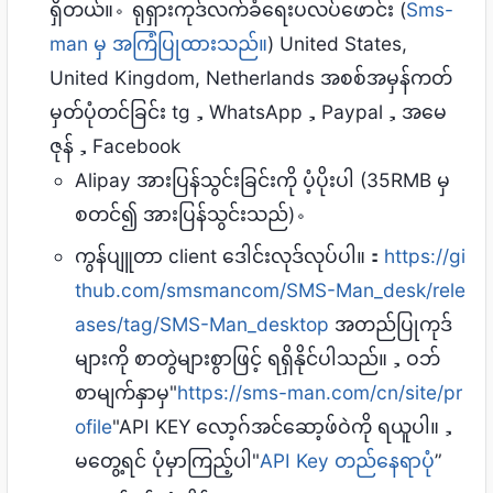
ရှိတယ်။。ရုရှားကုဒ်လက်ခံရေးပလပ်ဖောင်း (
Sms-
man မှ အကြံပြုထားသည်။
) United States,
United Kingdom, Netherlands အစစ်အမှန်ကတ်
မှတ်ပုံတင်ခြင်း tg，WhatsApp，Paypal，အမေ
ဇုန်，Facebook
Alipay အားပြန်သွင်းခြင်းကို ပံ့ပိုးပါ (35RMB မှ
စတင်၍ အားပြန်သွင်းသည်)。
ကွန်ပျူတာ client ဒေါင်းလုဒ်လုပ်ပါ။：
https://gi
thub.com/smsmancom/SMS-Man_desk/rele
ases/tag/SMS-Man_desktop
အတည်ပြုကုဒ်
များကို စာတွဲများစွာဖြင့် ရရှိနိုင်ပါသည်။，ဝဘ်
စာမျက်နှာမှ"
https://sms-man.com/cn/site/pr
ofile
"API KEY လော့ဂ်အင်ဆော့ဖ်ဝဲကို ရယူပါ။，
မတွေ့ရင် ပုံမှာကြည့်ပါ"
API Key တည်နေရာပုံ
”