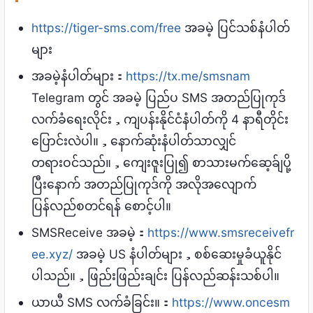
https://tiger-sms.com/free
အခမဲ့ ပြင်သစ်နံပါတ်
များ
အခမဲ့နံပါတ်များ：
https://tx.me/smsnam
Telegram တွင် အခမဲ့ ပြည်ပ SMS အတည်ပြုကုဒ်
လက်ခံရေးလိုင်း，ကျပန်းနိုင်ငံနံပါတ်ကို 4 နာရီတိုင်း
ပြောင်းလဲပါ။，နောက်ဆုံးနံပါတ်သာလျှင်
တရားဝင်သည်။，ကျေးဇူးပြု၍ စာသားမက်ဆေ့ခ်ျပို့
ပြီးနောက် အတည်ပြုကုဒ်ကို အလိုအလျောက်
ပြန်လည်စတင်ရန် စောင့်ပါ။
SMSReceive အခမဲ့：
https://www.smsreceivefr
ee.xyz/
အခမဲ့ US နံပါတ်များ，စစ်ဆေးမှုခံယူနိုင်
ပါသည်။，ဖြည်းဖြည်းချင်း ပြန်လည်ဆန်းသစ်ပါ။
ယာယီ SMS လက်ခံခြင်း။：
https://www.oncesm