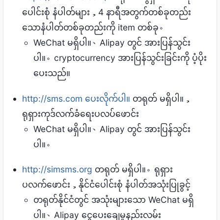
ပေါင်းစုံ နံပါတ်များ，4 နာရီအတွက်တစ်ခုတည်း
သောနံပါတ်တစ်ခုတည်းကို item တစ်ခု。
WeChat မရှိပါ။、Alipay တွင် အားပြန်သွင်း
ပါ။。cryptocurrency အားပြန်သွင်းခြင်းကို ပံ့ပိုး
ပေးသည်။
http://sms.com ပေးလိုက်ပါ။
တရုတ် မရှိပါ။，
ရုရှားကုဒ်လက်ခံရေးပလပ်ဖောင်း
WeChat မရှိပါ။、Alipay တွင် အားပြန်သွင်း
ပါ။。
http://simsms.org
တရုတ် မရှိပါ။。ရုရှား
ပလက်ဖောင်း，နိုင်ငံပေါင်းစုံ နံပါတ်အသုံးပြုခွင့်
တရုတ်နိုင်ငံတွင် အသုံးများသော WeChat မရှိ
ပါ။、Alipay ငွေပေးချေမှုနည်းလမ်း