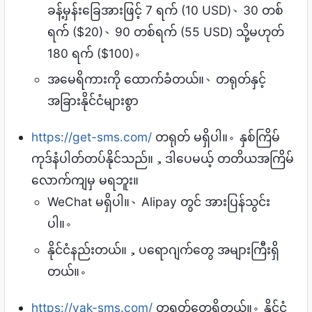
ခန့်မှန်းခြေအားဖြင့် 7 ရက် (10 USD)、30 တစ်
ရက် ($20)、90 တစ်ရက် (55 USD) သို့မဟုတ်
180 ရက် ($100)。
အမေရိကားကို ထောက်ခံတယ်။、တရုတ်နှင့်
အခြားနိုင်ငံများစွာ
https://get-sms.com/
တရုတ် မရှိပါ။。နှစ်ကြိမ်
ကုဒ်နံပါတ်တပ်နိုင်သည်။，ဒါ​ပေမယ့်​ တတိယအကြိမ်​​
လောက်​ကျမှ မရဘူး။
WeChat မရှိပါ။、Alipay တွင် အားပြန်သွင်း
ပါ။。
နိုင်ငံနည်းတယ်။，ပရောဂျက်တွေ အများကြီးရှိ
တယ်။。
https://vak-sms.com/
တရုတ်တွေရှိတယ်။。နိုင်ငံ