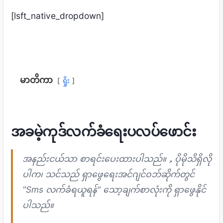
[
lsft_native_dropdown
]
မာတိကာ
ရှိုး
အခမဲ့ကုဒ်လက်ခံရေးပလပ်ဖောင်း
အနည်းငယ်သာ စာရင်းပေးထားပါသည်။，ပိုမိုသိရှိလို
ပါက၊ သင်သည် ရှာဖွေရေးအင်ဂျင်ဝဘ်ဆိုက်တွင်
"Sms လက်ခံရယူရန်" သော့ချက်စာလုံးကို ရှာဖွေနိုင်
ပါသည်။