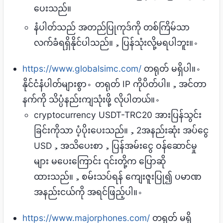
ပေးသည်။
နံပါတ်သည် အတည်ပြုကုဒ်ကို တစ်ကြိမ်သာ
လက်ခံရရှိနိုင်ပါသည်။，ပြန်သုံးလို့မရပါဘူး။。
https://www.globalsimc.com/
တရုတ် မရှိပါ။。
နိုင်ငံနံပါတ်များစွာ。တရုတ် IP ကိုပိတ်ပါ။，အင်တာ
နက်ကို သိပ္ပံနည်းကျသုံးဖို့ လိုပါတယ်။。
cryptocurrency USDT-TRC20 အားပြန်သွင်း
ခြင်းကိုသာ ပံ့ပိုးပေးသည်။，2အနည်းဆုံး အပ်ငွေ
USD，အသိပေးစာ，ပြန်အမ်းငွေ ဝန်ဆောင်မှု
များ မပေးကြောင်း ၎င်းတို့က ပြောဆို
ထားသည်။，စမ်းသပ်ရန် ကျေးဇူးပြု၍ ပမာဏ
အနည်းငယ်ကို အရင်ဖြည့်ပါ။。
https://www.majorphones.com/
တရုတ် မရှိ