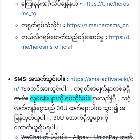
ကြေးနန်းအင်္ဂလိပ်ချန်နယ်：
https://t.me/heros
ms_tg
တရုတ်ရုပ်သံလိုင်း：
https://t.me/herosms_cn
တယ်လီဂရမ်ဖောက်သည်ဝန်ဆောင်မှု：
https://t.
me/herosms_official
SMS-အသက်သွင်းပါ။
：
https://sms-activate.io/c
n/
1$စတင်အားသွင်းပါ။，တရုတ်စာမျက်နှာတစ်ခုရှိ
တယ်။
လုပ်ငန်းများကို ရပ်ဆိုင်းပါ။
နားလည်ပြီ，သင့်
လက်ကျန်ငွေသည် 30U ထက်များပါက သွား၍ အ
မြန်ထုတ်ယူပါ။，30U အောက်ရှိသူများကို
ကောက်ယူ၍မရပါ။
WeChat ကို ပံ့ပိုးပါ။、Alipay、UnionPay ဘဏ်