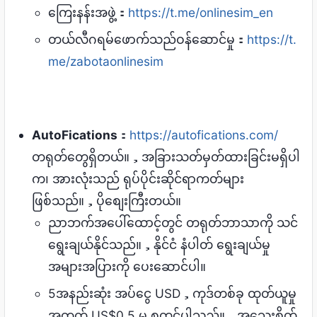
ကြေးနန်းအဖွဲ့：
https://t.me/onlinesim_en
တယ်လီဂရမ်ဖောက်သည်ဝန်ဆောင်မှု：
https://t.
me/zabotaonlinesim
AutoFications
：
https://autofications.com/
တရုတ်တွေရှိတယ်။，အခြားသတ်မှတ်ထားခြင်းမရှိပါ
က၊ အားလုံးသည် ရုပ်ပိုင်းဆိုင်ရာကတ်များ
ဖြစ်သည်။，ပိုစျေးကြီးတယ်။
ညာဘက်အပေါ်ထောင့်တွင် တရုတ်ဘာသာကို သင်
ရွေးချယ်နိုင်သည်။，နိုင်ငံ နံပါတ် ရွေးချယ်မှု
အများအပြားကို ပေးဆောင်ပါ။
5အနည်းဆုံး အပ်ငွေ USD，ကုဒ်တစ်ခု ထုတ်ယူမှု
အတွက် US$0.5 မှ စတင်ပါသည်။，အသေးစိတ်