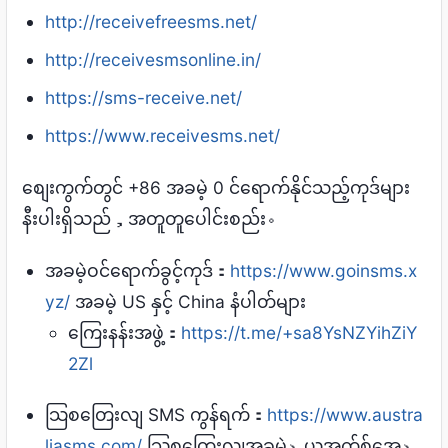
http://receivefreesms.net/
http://receivesmsonline.in/
https://sms-receive.net/
https://www.receivesms.net/
စျေးကွက်တွင် +86 အခမဲ့ 0 င်ရောက်နိုင်သည့်ကုဒ်များ
နီးပါးရှိသည်，အတူတူပေါင်းစည်း。
အခမဲ့ဝင်ရောက်ခွင့်ကုဒ်：
https://www.goinsms.x
yz/
အခမဲ့ US နှင့် China နံပါတ်များ
ကြေးနန်းအဖွဲ့：
https://t.me/+sa8YsNZYihZiY
2Zl
သြစတြေးလျ SMS ကွန်ရက်：
https://www.austra
liasms.com/
သြစတြေးလျအခမဲ့、ယူအက်စ်အေ、