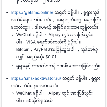
ခု，တစ်မှတ် = ၂ ဒေါ်လာ
https://getsms.online/
တရုတ် မရှိပါ။，ရုရှားကုဒ်
လက်ခံရေးပလပ်ဖောင်း，ပရောဂျက်တွေ အများကြီး
မဟုတ်ဘူး။，ဒါပေမယ့် အဖြစ်များတာတွေရှိတယ်။
WeChat မရှိပါ။、Alipay တွင် အားပြန်သွင်း
ပါ။。VISA ခရက်ဒစ်ကတ်ကို ပံ့ပိုးပါ။，
Bitcoin，PayPal အားပြန်သွင်းပါ။，ကုဒ်တစ်ခု
လျှင် အနည်းဆုံး $0.01
ရုရှားနှင့် ကာဇက်စတန် ဂဏန်းများသာဖြစ်သည်။
https://sms-acktiwator.ru/
တရုတ် မရှိပါ။，ရုရှား
ကုဒ်လက်ခံရေးပလပ်ဖောင်း
WeChat မရှိပါ။、Alipay တွင် အားပြန်သွင်း
ပါ။。50သိုက်ရူဘယ်