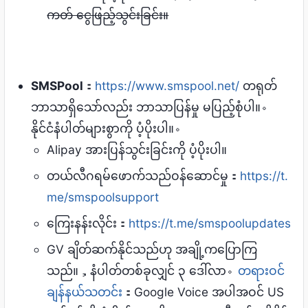
ကတ် ငွေဖြည့်သွင်းခြင်း။
SMSPool
：
https://www.smspool.net/
တရုတ်
ဘာသာရှိသော်လည်း ဘာသာပြန်မှု မပြည့်စုံပါ။。
နိုင်ငံနံပါတ်များစွာကို ပံ့ပိုးပါ။。
Alipay အားပြန်သွင်းခြင်းကို ပံ့ပိုးပါ။
တယ်လီဂရမ်ဖောက်သည်ဝန်ဆောင်မှု：
https://t.
me/smspoolsupport
ကြေးနန်းလိုင်း：
https://t.me/smspoolupdates
GV ချိတ်ဆက်နိုင်သည်ဟု အချို့ကပြောကြ
သည်။，နံပါတ်တစ်ခုလျှင် ၃ ဒေါ်လာ。
တရားဝင်
ချန်နယ်သတင်း
：Google Voice အပါအဝင် US