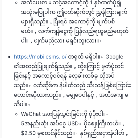
အသိပေးစာ：သင့်အကောင့်ကို 1 နှစ်ထက်ပို၍
အသုံးမပြုပါက ဤဝဘ်ဆိုက်တွင် ညွှန်ကြားချက်
များရှိသည်။，ပြီးရင် အကောင့်ကို ဖျက်ပစ်
မယ်။，လက်ကျန်ငွေကို ပြန်လည်ရယူမည်မဟုတ်
ပါ။，ဖျက်မည်လား မရှင်းဘူးလား။。
https://mobilesms.io/
တရုတ် မရှိပါ။。Google
၏အတည်ပြုချက်ရှိသည်။，ထို့ကြောင့် မှတ်ပုံတင်
ခြင်းနှင့် အကောင့်ဝင်ရန် လှေခါးတစ်ခု လိုအပ်
သည်။。ဝဘ်ဆိုဒ်က နံပါတ်သည် သီးသန့်ဖြစ်ကြောင်း
တောင်းဆိုထားသည်။，မမျှဝေပါနှင့်，အတိအကျ မ
သိပါ။。
WeChat အားပြန်သွင်းခြင်းကို ပံ့ပိုးပါ။。
5အနည်းဆုံး အပ်ငွေ USD。ပိုစျေးကြီးတယ်။，
$2.50 မှစတင်နိုင်သည်။。နှစ်ရှည်အငှားနံပါတ်，