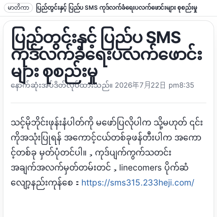
စာသားသို့ ခုန်ပါ။
မာတိကာ
ပြည်တွင်းနှင့် ပြည်ပ SMS ကုဒ်လက်ခံရေးပလက်ဖောင်းများ စုစည်းမှု
ပြည်တွင်းနှင့် ပြည်ပ SMS
ကုဒ်လက်ခံရေးပလက်ဖောင်း
များ စုစည်းမှု
နောက်ဆုံးအပ်ဒိတ်လုပ်ထားသည်။ 2026
年7月22日 pm8
:35
သင့်မိုဘိုင်းဖုန်းနံပါတ်ကို မဖော်ပြလိုပါက သို့မဟုတ် ၎င်း
ကိုအသုံးပြုရန် အကောင့်ငယ်တစ်ခုဖန်တီးပါက အကော
င့်တစ်ခု မှတ်ပုံတင်ပါ။，ကုဒ်ပျက်ကွက်သတင်း
အချက်အလက်မှတ်တမ်းတင်，linecomers ပိုက်ဆံ
လျော့နည်းကုန်စေ：
https://sms315.233heji.com/