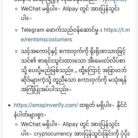
WeChat မရှိပါ။、Alipay တွင် အားပြန်သွင်း
ပါ။。
Telegram ဖောက်သည်ဝန်ဆောင်မှု：
https://t.m
e/rentsmscostumers
သင့်အကောင့်နှင့် စကားဝှက်ကို ရိုးရိုးစာသားဖြင့်
သင်၏ စာရင်းသွင်းထားသော အီးမေးလ်လိပ်စာ
သို့ ပေးပို့မည်ဖြစ်သည်။，ထို့ကြောင့် အခြားဝဘ်
ဆိုဒ်များကဲ့သို့ တူညီသော စကားဝှက်ကို မသုံးရန်
အကြံပြုအပ်ပါသည်။。
https://smspinverify.com/
တရုတ် မရှိပါ။。နိုင်ငံ
နံပါတ်များစွာ。
WeChat မရှိပါ။、Alipay တွင် အားပြန်သွင်း
ပါ။。cryptocurrency အားပြန်သွင်းခြင်းကို ပံ့ပိုး