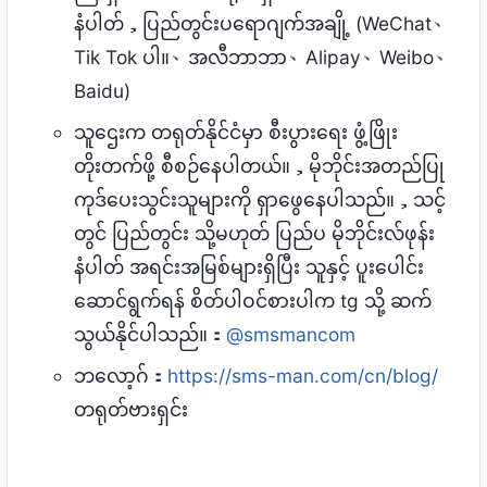
နံပါတ်，ပြည်တွင်းပရောဂျက်အချို့ (WeChat、
Tik Tok ပါ။、အလီဘာဘာ、Alipay、Weibo、
Baidu)
သူဌေးက တရုတ်နိုင်ငံမှာ စီးပွားရေး ဖွံ့ဖြိုး
တိုးတက်ဖို့ စီစဉ်နေပါတယ်။，မိုဘိုင်းအတည်ပြု
ကုဒ်ပေးသွင်းသူများကို ရှာဖွေနေပါသည်။，သင့်
တွင် ပြည်တွင်း သို့မဟုတ် ပြည်ပ မိုဘိုင်းလ်ဖုန်း
နံပါတ် အရင်းအမြစ်များရှိပြီး သူနှင့် ပူးပေါင်း
ဆောင်ရွက်ရန် စိတ်ပါဝင်စားပါက tg သို့ ဆက်
သွယ်နိုင်ပါသည်။：
@smsmancom
ဘလော့ဂ်：
https://sms-man.com/cn/blog/
တရုတ်ဗားရှင်း