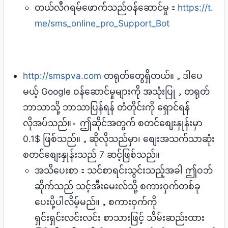
တယ်လီဂရမ်ဖောက်သည်ဝန်ဆောင်မှု：
https://t.
me/sms_online_pro_Support_Bot
http://smspva.com
တရုတ်တွေရှိတယ်။，ဒါပေ
မယ့် Google ဝန်ဆောင်မှုများကို အသုံးပြု，တရုတ်
ဘာသာသို့ ဘာသာပြန်ရန် တံတိုင်းကို ရှောင်ရန်
လိုအပ်သည်။。ဤဆိုင်အတွက် စတင်စျေးနှုန်းမှာ
0.1$ ဖြစ်သည်။，ဆိုလိုသည်မှာ၊ စျေးအသက်သာဆုံး
စတင်စျေးနှုန်းသည် 7 ဆင့်ဖြစ်သည်။
အသိပေးစာ：သင်စာရင်းသွင်းသည့်အခါ ဤဝဘ်
ဆိုက်သည် သင့်အီးမေးလ်သို့ စကားဝှက်တစ်ခု
ပေးပို့ပါလိမ့်မည်။，စကားဝှက်ကို
ရှင်းရှင်းလင်းလင်း စာသားဖြင့် သိမ်းဆည်းထား