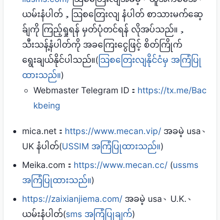
ယမ်းနံပါတ်，သြစတြေးလျ နံပါတ် စာသားမက်ဆေ့
ခ်ျကို ကြည့်ရှုရန် မှတ်ပုံတင်ရန် လိုအပ်သည်။，
သီးသန့်နံပါတ်ကို အခကြေးငွေဖြင့် စိတ်ကြိုက်
ရွေးချယ်နိုင်ပါသည်။(
သြစတြေးလျနိုင်ငံမှ အကြံပြု
ထားသည်။
)
Webmaster Telegram ID：
https://tx.me/Bac
kbeing
mica.net：
https://www.mecan.vip/
အခမဲ့ usa、
UK နံပါတ်(
USSIM အကြံပြုထားသည်။
)
Meika.com：
https://www.mecan.cc/
(
ussms
အကြံပြုထားသည်။
)
https://zaixianjiema.com/
အခမဲ့ usa、U.K.、
ယမ်းနံပါတ်(
sms အကြံပြုချက်
)