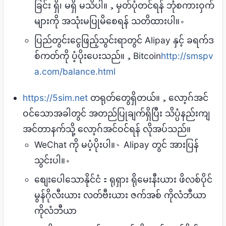
ခြင်း ရှိ၊ မရှိ မသိပါ။，မှတ်ပုံတင်ရန် ဘုံစကားဝှက်
များကို အသုံးမပြုမိစေရန် သတိထားပါ။。
ပြည်တွင်းငွေဖြည့်သွင်းရာတွင် Alipay နှင့် ခရက်ဒ
စ်ကတ်ကို ပံ့ပိုးပေးသည်။，Bitcoin
http://smspv
a.com/balance.html
https://5sim.net
တရုတ်တွေရှိတယ်။，လော့ဂ်အင်
ဝင်သောအခါတွင် အတည်ပြုချက်ရှိပြီး သိပ္ပံနည်းကျ
အင်တာနက်သို့ လော့ဂ်အင်ဝင်ရန် လိုအပ်သည်။
WeChat ကို မပံ့ပိုးပါ။、Alipay တွင် အားပြန်
သွင်းပါ။。
စျေးပေါသောနိုင်ငံ：ရုရှား ရိုမေးနီးယား ဖိလစ်ပိုင်
မွန်ဂိုလီးယား လတ်ဗီးယား ဇက်အစ် ကိုလံဘီယာ
ကိုလံဘီယာ