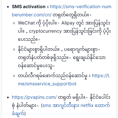
SMS activation
：
https://sms-verification-num
berumber.com/cn/
တရုတ်တွေရှိတယ်။。
WeChat ကို ပံ့ပိုးပါ။、Alipay တွင် အားပြန်သွင်း
ပါ။，cryptocurrency အားပြန်သွင်းခြင်းကို ပံ့ပိုး
ပေးသည်။。
နိုင်ငံများစွာရှိပါတယ်။，ပရောဂျက်များစွာ。
တရုတ်နံပတ်တစ်ခုရှိသည်။。ရွေးချယ်နိုင်သော
ဝန်ဆောင်မှုပေးသူ。
တယ်လီဂရမ်ဖောက်သည်ဝန်ဆောင်မှု：
https://t.
me/smsservice_supportbot
https://pvapins.com/
တရုတ် မရှိပါ။。နိုင်ငံပေါင်း
စုံ နံပါတ်များ。(
sms အာဂျင်တီးနား netflix ထောက်
ခံချက်
)