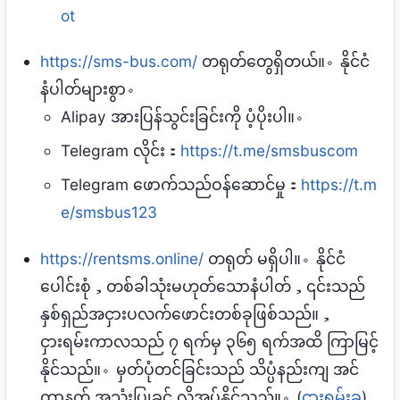
ot
https://sms-bus.com/
တရုတ်တွေရှိတယ်။。နိုင်ငံ
နံပါတ်များစွာ。
Alipay အားပြန်သွင်းခြင်းကို ပံ့ပိုးပါ။。
Telegram လိုင်း：
https://t.me/smsbuscom
Telegram ဖောက်သည်ဝန်ဆောင်မှု：
https://t.m
e/smsbus123
https://rentsms.online/
တရုတ် မရှိပါ။。နိုင်ငံ
ပေါင်းစုံ，တစ်ခါသုံးမဟုတ်သောနံပါတ်，၎င်းသည်
နှစ်ရှည်အငှားပလက်ဖောင်းတစ်ခုဖြစ်သည်။，
ငှားရမ်းကာလသည် ၇ ရက်မှ ၃၆၅ ရက်အထိ ကြာမြင့်
နိုင်သည်။。မှတ်ပုံတင်ခြင်းသည် သိပ္ပံနည်းကျ အင်
တာနက် အသုံးပြုခွင့် လိုအပ်နိုင်သည်။。(
ငှားရမ်းခ
)