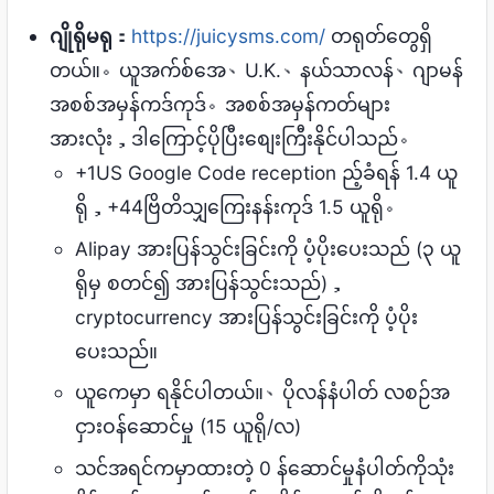
ဂျိုရိုမရု
：
https://juicysms.com/
တရုတ်တွေရှိ
တယ်။。ယူအက်စ်အေ、U.K.、နယ်သာလန်、ဂျာမန်
အစစ်အမှန်ကဒ်ကုဒ်。အစစ်အမှန်ကတ်များ
အားလုံး，ဒါကြောင့်ပိုပြီးစျေးကြီးနိုင်ပါသည်。
+1US Google Code reception ည့်ခံရန် 1.4 ယူ
ရို，+44ဗြိတိသျှကြေးနန်းကုဒ် 1.5 ယူရို。
Alipay အားပြန်သွင်းခြင်းကို ပံ့ပိုးပေးသည် (၃ ယူ
ရိုမှ စတင်၍ အားပြန်သွင်းသည်)，
cryptocurrency အားပြန်သွင်းခြင်းကို ပံ့ပိုး
ပေးသည်။
ယူကေမှာ ရနိုင်ပါတယ်။、ပိုလန်နံပါတ် လစဉ်အ
ငှားဝန်ဆောင်မှု (15 ယူရို/လ)
သင်အရင်ကမှာထားတဲ့ 0 န်ဆောင်မှုနံပါတ်ကိုသုံး