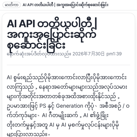
စာသားသို့ ခုန်ပါ။
မာတိကာ
AI API တတိယပါတီ | အကူးအပြောင်းဆိုက်စုဆောင်းခြင်း
AI API တတိယပါတီ |
အကူးအပြောင်းဆိုက်
စုဆောင်းခြင်း
နောက်ဆုံးအပ်ဒိတ်လုပ်ထားသည်။ 2026
年7月30日 pm1
:39
AI စွမ်းရည်သည်ပိုမိုအားကောင်းလာပြီးပိုမိုအားကောင်း
လာကြသည်，နေရာအတော်များများသည်အလုပ်သမား
များကိုအတိုင်းအတာတစ်ခုအထိအစားထိုးနိုင်သည်，
ဥပမာအားဖြင့် PS နှင့် Generation ကိုပုံ、အစီအစဉ် / ဝ
က်ဘ်ကုဒ်များ、AI ဂီတမျိုးဆက်，AI ၏ဖွံ့ဖြိုး
တိုးတက်မှုနှင့်အတူ AI မှ AI မှစက်မှုလုပ်ငန်းများပိုမို
များပြားလာသည်။。