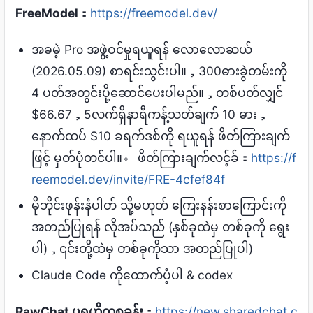
FreeModel
：
https://freemodel.dev/
အခမဲ့ Pro အဖွဲ့ဝင်မှုရယူရန် လောလောဆယ်
(2026.05.09) စာရင်းသွင်းပါ။，300ဓားခွဲတမ်းကို
4 ပတ်အတွင်းပို့ဆောင်ပေးပါမည်။，တစ်ပတ်လျှင်
$66.67，5လက်ရှိနာရီကန့်သတ်ချက် 10 ဓား，
နောက်ထပ် $10 ခရက်ဒစ်ကို ရယူရန် ဖိတ်ကြားချက်
ဖြင့် မှတ်ပုံတင်ပါ။。 ဖိတ်ကြားချက်လင့်ခ်：
https://f
reemodel.dev/invite/FRE-4cfef84f
မိုဘိုင်းဖုန်းနံပါတ် သို့မဟုတ် ကြေးနန်းစာကြောင်းကို
အတည်ပြုရန် လိုအပ်သည် (နှစ်ခုထဲမှ တစ်ခုကို ရွေး
ပါ)，၎င်းတို့ထဲမှ တစ်ခုကိုသာ အတည်ပြုပါ)
Claude Code ကိုထောက်ပံ့ပါ & codex
RawChat ပရဟိတစခန်း
：
https://
new.sharedchat.c