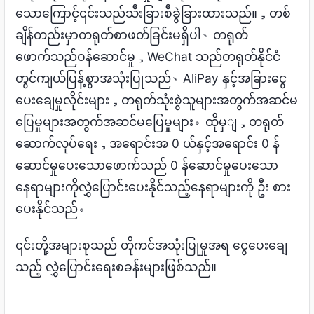
သောကြောင့်၎င်းသည်သီးခြားစီခွဲခြားထားသည်။，တစ်
ချိန်တည်းမှာတရုတ်စာဖတ်ခြင်းမရှိပါ、တရုတ်
ဖောက်သည်ဝန်ဆောင်မှု，WeChat သည်တရုတ်နိုင်ငံ
တွင်ကျယ်ပြန့်စွာအသုံးပြုသည်、AliPay နှင့်အခြားငွေ
ပေးချေမှုလိုင်းများ，တရုတ်သုံးစွဲသူများအတွက်အဆင်မ
ပြေမှုများအတွက်အဆင်မပြေမှုများ。ထိုမှျ，တရုတ်
ဆောက်လုပ်ရေး，အရောင်းအ 0 ယ်နှင့်အရောင်း 0 န်
ဆောင်မှုပေးသောဖောက်သည် 0 န်ဆောင်မှုပေးသော
နေရာများကိုလွှဲပြောင်းပေးနိုင်သည့်နေရာများကို ဦး စား
ပေးနိုင်သည်。
၎င်းတို့အများစုသည် တိုကင်အသုံးပြုမှုအရ ငွေပေးချေ
သည့် လွှဲပြောင်းရေးစခန်းများဖြစ်သည်။