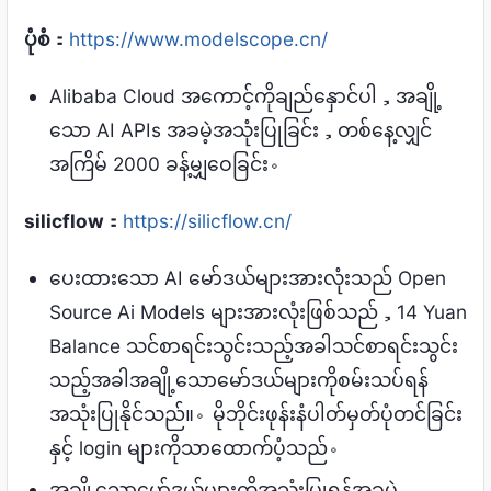
ပုံစံ
：
https://www.modelscope.cn/
Alibaba Cloud အကောင့်ကိုချည်နှောင်ပါ，အချို့
သော AI APIs အခမဲ့အသုံးပြုခြင်း，တစ်နေ့လျှင်
အကြိမ် 2000 ခန့်မျှဝေခြင်း。
silicflow
：
https://silicflow.cn/
ပေးထားသော AI မော်ဒယ်များအားလုံးသည် Open
Source Ai Models များအားလုံးဖြစ်သည်，14 Yuan
Balance သင်စာရင်းသွင်းသည့်အခါသင်စာရင်းသွင်း
သည့်အခါအချို့သောမော်ဒယ်များကိုစမ်းသပ်ရန်
အသုံးပြုနိုင်သည်။。မိုဘိုင်းဖုန်းနံပါတ်မှတ်ပုံတင်ခြင်း
နှင့် login များကိုသာထောက်ပံ့သည်。
အချို့သောမော်ဒယ်များကိုအသုံးပြုရန်အခမဲ့