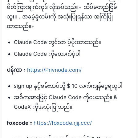
ဖိတ်ကြားချက်ကုဒ် လိုအပ်သည်။。သိပ်မတည်ငြိမ်
ဘူး။，အခမဲ့ခွဲတမ်းကို အသုံးပြုရန်သာ အကြံပြု
ထားသည်။。
Claude Code တွင်သာ ပံ့ပိုးထားသည်။
Claude Code ကိုထောက်ပံ့ပါ
ပန်ကာ
：
https://Privnode.com/
sign up နှင့်စမ်းသပ်ဘို့ $ 10 လက်ကျန်ငွေရယူပါ
အဓိကအားဖြင့် Claude Code ကိုပေးသည်။ &
CodeX ကိုအသုံးပြုသည်။
foxcode
：
https://foxcode.rjjj.ccc/