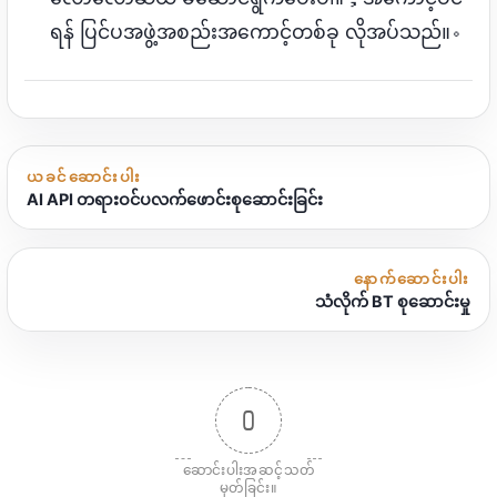
ရန် ပြင်ပအဖွဲ့အစည်းအကောင့်တစ်ခု လိုအပ်သည်။。
ယခင်ဆောင်းပါး
AI API တရားဝင်ပလက်ဖောင်းစုဆောင်းခြင်း
နောက်ဆောင်းပါး
သံလိုက် BT စုဆောင်းမှု
0
ဆောင်းပါးအဆင့်သတ်
မှတ်ခြင်း။