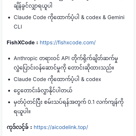
ချိန်ခွင်လျှာရယူပါ
Claude Code ကိုထောက်ပံ့ပါ & codex & Gemini
CLI
FishXCode
：
https://fishxcode.com/
Anthropic တရားဝင် API တိုက်ရိုက်ချိတ်ဆက်မှု
လွှဲပြောင်းဝန်ဆောင်မှုကို တောင်းဆိုထားသည်။
Claude Code ကိုထောက်ပံ့ပါ & codex
ငွေတောင်းခံလွှာနိုင်ပါတယ်
မှတ်ပုံတင်ပြီး စမ်းသပ်ရန်အတွက် 0.1 လက်ကျန်ကို
ရယူပါ။
ကုဒ်လင့်ခ်
：
https://aicodelink.top/