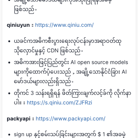
ဖြစ်သည်。
qiniuyun
：
https://www.qiniu.com/
ယခင်ကအဓိကစီးပွားရေးလုပ်ငန်းမှာအရာဝတ်ထု
သိုလှောင်မှုနှင့် CDN ဖြစ်သည်。
အဓိကအားဖြင့်ပြည်တွင်း AI open source models
များကိုထောက်ပံ့ပေးသည်，အချို့သောနိုင်ငံခြား AI
မော်ဒယ်များလည်းရှိသည်。
တိုကင် 3 သန်းရရှိရန် ဖိတ်ကြားချက်လင့်ခ်ကို လိုက်နာ
ပါ။：
https://s.qiniu.com/ZJFRzi
packyapi
：
https://www.packyapi.com/
sign up နှင့်စမ်းသပ်ခြင်းများအတွက် $ 1 ၏အခမဲ့