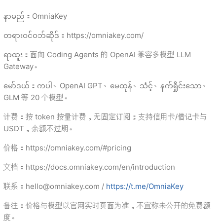
နာမည်：
OmniaKey
တရားဝင်ဝဘ်ဆိုဒ်：https://
omniakey.com/
ရာထူး：
面向 Coding Agents 的 OpenAI 兼容多模型 LLM
Gateway
。
မော်ဒယ်：ကပါ、
OpenAI GPT
、မေထုန်、သံင့်、နက်ရှိုင်းသော、
GLM 等
20
个模型
。
计费
：
按 token 按量计费
，
无固定订阅
；
支持信用卡/借记卡与
USDT
，
余额不过期
。
价格
：https://
omniakey.com/#pricing
文档
：https://
docs.omniakey.com/en/introduction
联系
：
hello@omniakey.com
/
https://t.me/OmniaKey
备注
：
价格与模型以官网实时页面为准
，
不宣称未公开的免费额
度
。