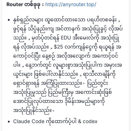
Router တစ်ခုခု
：
https://anyrouter.top/
နှစ်ရှည်လများ ထူထောင်ထားသော ပရဟိတစခန်း，
ဖွင့်ရန် သိပ္ပံနည်းကျ အင်တာနက် အသုံးပြုခွင့် လိုအပ်
သည်။，မှတ်ပုံတင်ရန် EDU အီးမေးလ်ကို အသုံးပြု
ရန် လိုအပ်သည်။，$25 လက်ကျန်ငွေကို ရယူရန် အ
ကောင့်ဝင်ပြီး နေ့စဉ် အလိုအလျောက် အကောင့်ဝင်
ပါ။，နေ့ဘက်တွင် လူများစွာအသုံးပြုပါက အမှားအ
ယွင်းများ ဖြစ်ပေါ်လာနိုင်သည်။，ရာသီလာချိန်ကို
ရှောင်ရှားရန် အကြံပြုထားသည်။。ပြည်တွင်း
အသုံးပြုမှုသည် ပြည်မကြီးမှ အကောင်းဆုံးဖြစ်
အောင်ပြုလုပ်ထားသော ဒိုမိန်းအမည်များကို
အသုံးပြုနိုင်သည်။。
Claude Code ကိုထောက်ပံ့ပါ & codex