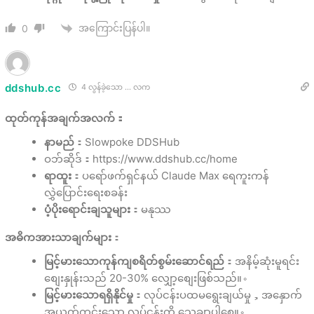
အကြောင်းပြန်ပါ။
0
ddshub.cc
4 လွန်ခဲ့သော ... လက
ထုတ်ကုန်အချက်အလက်：
နာမည်
：Slowpoke DDSHub
ဝဘ်ဆိုဒ်：https://www.ddshub.cc/home
ရာထူး
：ပရော်ဖက်ရှင်နယ် Claude Max ရေကူးကန်
လွှဲပြောင်းရေးစခန်း
ပံ့ပိုးရောင်းချသူများ
：မနုဿ
အဓိကအားသာချက်များ
：
မြင့်မားသောကုန်ကျစရိတ်စွမ်းဆောင်ရည်
：အနိမ့်ဆုံးမူရင်း
စျေးနှုန်းသည် 20-30% လျှော့စျေးဖြစ်သည်။。
မြင့်မားသောရရှိနိုင်မှု
：လုပ်ငန်းပထမရွေးချယ်မှု，အနှောက်
အယှက်ကင်းသော လုပ်ငန်းကို သေချာပါစေ။。