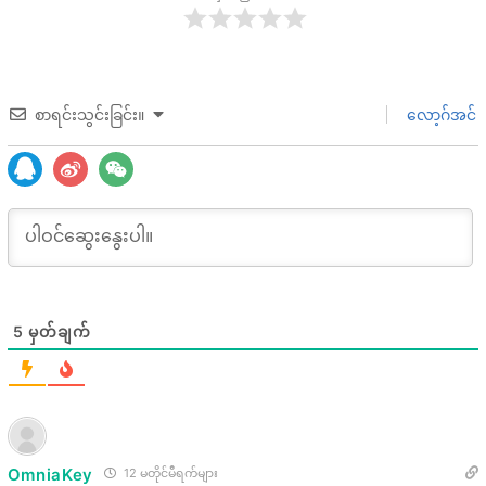
စာရင်းသွင်းခြင်း။
လော့ဂ်အင်
5
မှတ်ချက်
OmniaKey
12 မတိုင်မီရက်များ