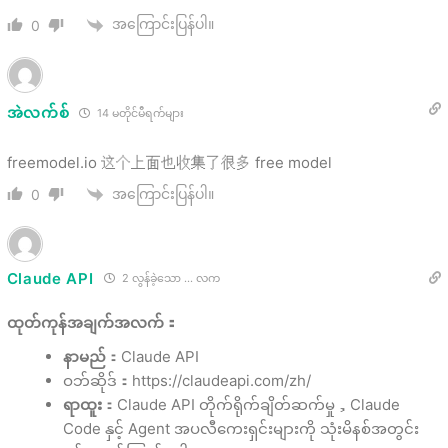
အကြောင်းပြန်ပါ။
0
အဲလက်စ်
14 မတိုင်မီရက်များ
freemodel.io 这个上面也收集了很多 free model
အကြောင်းပြန်ပါ။
0
Claude API
2 လွန်ခဲ့သော ... လက
ထုတ်ကုန်အချက်အလက်：
နာမည်
：Claude API
ဝဘ်ဆိုဒ်：https://claudeapi.com/zh/
ရာထူး
：
Claude API တိုက်ရိုက်ချိတ်ဆက်မှု，Claude
Code နှင့် Agent အပလီကေးရှင်းများကို သုံးမိနစ်အတွင်း