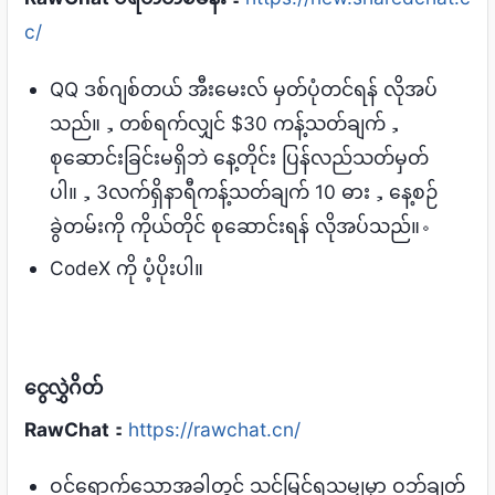
c/
QQ ဒစ်ဂျစ်တယ် အီးမေးလ် မှတ်ပုံတင်ရန် လိုအပ်
သည်။，တစ်ရက်လျှင် $30 ကန့်သတ်ချက်，
စုဆောင်းခြင်းမရှိဘဲ နေ့တိုင်း ပြန်လည်သတ်မှတ်
ပါ။，3လက်ရှိနာရီကန့်သတ်ချက် 10 ဓား，နေ့စဉ်
ခွဲတမ်းကို ကိုယ်တိုင် စုဆောင်းရန် လိုအပ်သည်။。
CodeX ကို ပံ့ပိုးပါ။
ငွေလွှဲဂိတ်
RawChat
：
https://rawchat.cn/
ဝင်ရောက်သောအခါတွင် သင်မြင်ရသမျှမှာ ဝဘ်ချတ်