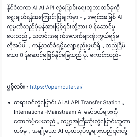
နိုင်ငံတကာ AI AI API လွှဲပြောင်းရေးဘူတာတစ်ခုကို
ရွေးချယ်ရန်အကြောင်းပြချက်မှာ -，အရင်းအမြစ် AI
ကုမ္ပဏီသည်ပုံမှန်အားဖြင့်၎င်းတို့အား 0 န်ဆောင်မှု
ပေးသည်，သတင်းအချက်အလက်များဖုံးကွယ်ရန်မ
လိုအပ်ပါ，ကန့်သတ်ခံရဖို့လျော့နည်းဖွယ်ရှိ，တည်ငြိမ်
သော 0 န်ဆောင်မှုဖြစ်နိုင်ခြေသည် ပို. ကောင်းသည်。
ပွင့်လင်း
：
https://openrouter.ai/
တရားဝင်လွှဲပြောင်း Ai AI API Transfer Station，
International-Mainstream Ai မော်ဒယ်များကို
ထောက်ပံ့ပေးသည်，ကမ္ဘာ့အကြီးဆုံးလွှဲပြောင်းဘူတာ
တစ်ခု，အချို့သော AI ထုတ်လုပ်သူများသည်၎င်းတို့