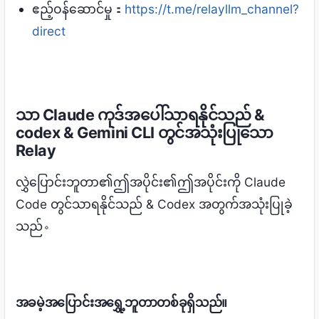
ဧည့်ဝန်ဆောင်မှု：
https://t.me/relayllm_channel?
direct
သာ Claude ကုဒ်အပေါ်သာရနိုင်သည် &
codex & Gemini CLI တွင်အသုံးပြုသော
Relay
လွှဲပြောင်းဘူတာ၏ဤအပိုင်း၏ဤအပိုင်းကို Claude
Code တွင်သာရနိုင်သည် & Codex အတွက်အသုံးပြုခဲ့
သည်。
အခမဲ့အပြောင်းအရွှေ့ဘူတာတစ်ခုရှိသည်။