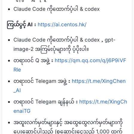
Claude Code ကိုထောက်ပံ့ပါ & codex
ကြယ်ပွင့် AI
：
https://ai.centos.hk/
Claude Code ကိုထောက်ပံ့ပါ & codex，gpt-
image-2 အကြမ်းပုံများကို ပံ့ပိုးပါ။
တရားဝင် Q အဖွဲ့：
https://qm.qq.com/q/j6P9iVF
Rle
တရားဝင် Telegam အဖွဲ့：
https://t.me/XingChen
_AI
တရားဝင် Telegam ချန်နယ်：
https://t.me/XingCh
enaiTG
အထူးလက်မှတ်များနှင့် အထွေထွေလက်မှတ်များကို
ပေးဆောင်ပါသည် (စုဆောင်းငွေသည် 1,000 ထက်