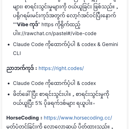
များ၊ စာရင်းသွင်းမှုများကို ဝယ်ယူခြင်း ဖြစ်သည်။，
ပရိုဂရမ်းမင်းကုဒ်အတွက် လော့ဂ်အင်ဝင်ပြီးနောက်
""
Vibe ကုဒ်
" https ကိုရိုက်ထည့်
ပါ။://rawchat.cn/pastel#/vibe-code
Claude Code ကိုထောက်ပံ့ပါ & codex & Gemini
CLI
ညာဘက်ကုဒ်
：
https://right.codes/
Claude Code ကိုထောက်ပံ့ပါ & codex
ဖိတ်ခေါ်ပြီး စာရင်းသွင်းပါ။，စာရင်းသွင်းမှုကို
ဝယ်ယူပြီး 5% ပိုခရက်ဒစ်များ ရယူပါ။。
HorseCoding
：
https://www.horsecoding.cc/
မှတ်ပုံတင်ခြင်းကို လောလောဆယ် ပိတ်ထားသည်။，