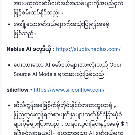
အားမထုတ်ဖော်မီမော်ဒယ်အသစ်များကိုအမည်ဝှက်
ဖြင့်စမ်းသပ်နိုင်သည်။。
အချို့သောမော်ဒယ်များကိုအသုံးပြုရန်အခမဲ့
ဖြစ်သည်。
Nebius Ai စတူဒီယို
：
https://studio.nebius.com/
ပေးထားသော AI မော်ဒယ်များအားလုံးသည် Open
Source Ai Models များအားလုံးဖြစ်သည်。
silicflow
：
https://www.siliconflow.com/
ဆီလီကွန်အခြေစိုက်မိုဘိုင်းနိုင်ငံတကာဘူတာရုံ，
ပြည်တွင်းကွန်ရက်စာမျက်နှာများထက်နိုင်ငံခြားပုံစံ
များပိုမိုများပြားသည်，စာရင်းသွင်းခြင်းနှင့်အခမဲ့ $ 1
ချိန်ခွင်လျှာရယူပါ。ပေးထားသော AI မော်ဒယ်များ