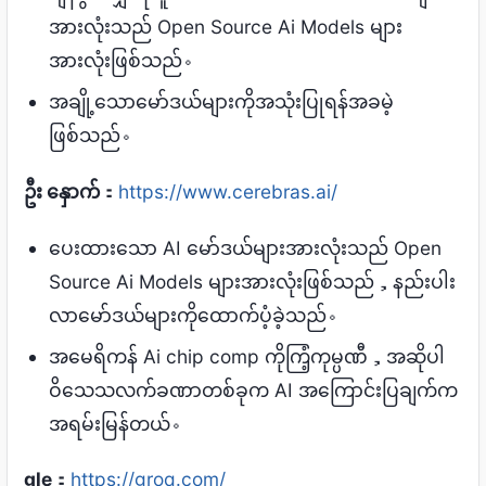
အားလုံးသည် Open Source Ai Models များ
အားလုံးဖြစ်သည်。
အချို့သောမော်ဒယ်များကိုအသုံးပြုရန်အခမဲ့
ဖြစ်သည်。
ဦး နှောက်
：
https://www.cerebras.ai/
ပေးထားသော AI မော်ဒယ်များအားလုံးသည် Open
Source Ai Models များအားလုံးဖြစ်သည်，နည်းပါး
လာမော်ဒယ်များကိုထောက်ပံ့ခဲ့သည်。
အမေရိကန် Ai chip comp ကိုကြံ့ကုမ္ပဏီ，အဆိုပါ
ဝိသေသလက်ခဏာတစ်ခုက AI အကြောင်းပြချက်က
အရမ်းမြန်တယ်。
gle
：
https://groq.com/