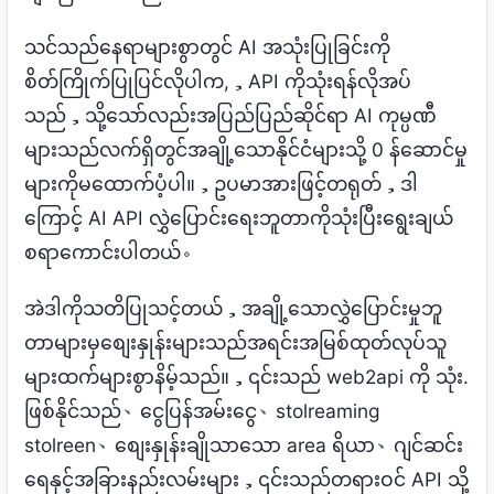
သင်သည်နေရာများစွာတွင် AI အသုံးပြုခြင်းကို
စိတ်ကြိုက်ပြုပြင်လိုပါက,，API ကိုသုံးရန်လိုအပ်
သည်，သို့သော်လည်းအပြည်ပြည်ဆိုင်ရာ AI ကုမ္ပဏီ
များသည်လက်ရှိတွင်အချို့သောနိုင်ငံများသို့ 0 န်ဆောင်မှု
များကိုမထောက်ပံ့ပါ။，ဥပမာအားဖြင့်တရုတ်，ဒါ
ကြောင့် AI API လွှဲပြောင်းရေးဘူတာကိုသုံးပြီးရွေးချယ်
စရာကောင်းပါတယ်。
အဲဒါကိုသတိပြုသင့်တယ်，အချို့သောလွှဲပြောင်းမှုဘူ
တာများမှစျေးနှုန်းများသည်အရင်းအမြစ်ထုတ်လုပ်သူ
များထက်များစွာနိမ့်သည်။，၎င်းသည် web2api ကို သုံး.
ဖြစ်နိုင်သည်、ငွေပြန်အမ်းငွေ、stolreaming
stolreen、စျေးနှုန်းချိုသာသော area ရိယာ、ဂျင်ဆင်း
ရေနှင့်အခြားနည်းလမ်းများ，၎င်းသည်တရားဝင် API သို့