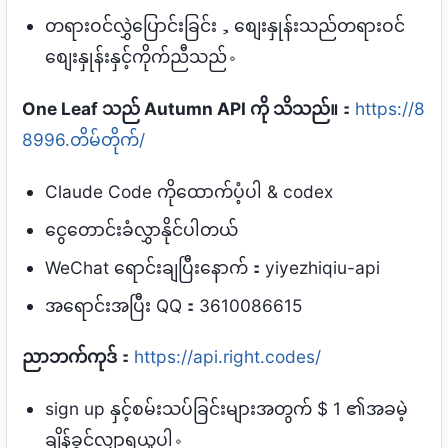
တရားဝင်လွှဲပြောင်းခြင်း，စျေးနှုန်းသည်တရားဝင်
စျေးနှုန်းနှင့်ကိုက်ညီသည်。
One Leaf သည် Autumn API ကို သိသည်။
：
https://8
8996.တိမ်တိုက်/
Claude Code ကိုထောက်ပံ့ပါ & codex
ငွေတောင်းခံလွှာနိုင်ပါတယ်
WeChat ရောင်းချပြီးနောက်：yiyezhiqiu-api
အရောင်းအပြီး QQ：3610086615
ညာဘက်ကုဒ်
：
https://api.right.codes/
sign up နှင့်စမ်းသပ်ခြင်းများအတွက် $ 1 ၏အခမဲ့
ချိန်ခွင်လျှာရယူပါ。