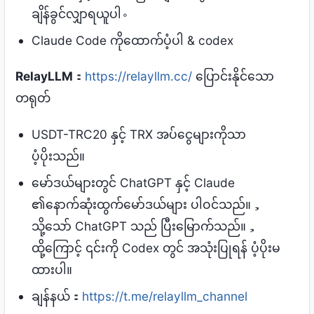
ချိန်ခွင်လျှာရယူပါ。
Claude Code ကိုထောက်ပံ့ပါ & codex
RelayLLM
：
https://relayllm.cc/
ပြောင်းနိုင်သော
တရုတ်
USDT-TRC20 နှင့် TRX အပ်ငွေများကိုသာ
ပံ့ပိုးသည်။
မော်ဒယ်များတွင် ChatGPT နှင့် Claude
၏နောက်ဆုံးထွက်မော်ဒယ်များ ပါဝင်သည်။，
သို့သော် ChatGPT သည် ပြီးမြောက်သည်။，
ထို့ကြောင့် ၎င်းကို Codex တွင် အသုံးပြုရန် ပံ့ပိုးမ
ထားပါ။
ချန်နယ်：
https://t.me/relayllm_channel