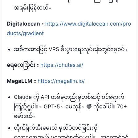
အရမ်းမြန်တယ်。
Digitalocean
：
https://www.digitalocean.com/pro
ducts/gradient
အဓိကအားဖြင့် VPS စီးပွားရေးလုပ်ငန်းတွင်စေ့စပ်。
ရေကေြာင်း
：
https://chutes.ai/
MegaLLM
：
https://megallm.io/
Claude ကို API တစ်ခုတည်းမှတစ်ဆင့် ဝင်ရောက်
ကြည့်ရှုပါ။、GPT-5、မေထုန်、等 ကိုခေါ်ပါ။ 70+
မော်ဒယ်。
တိုက်ရိုက်အီးမေးလ် မှတ်ပုံတင်ခြင်းကို
လောလောဆယ် မဆောင်ရွက်ပေးပါ။，အကောင့်ဝင်