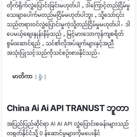
တိုက်ရိုက်လွှဲပြောင်းခြင်းမဟုတ်ပါ，ဒါကြောင့်တည်ငြိမ်မှု
သေချာပေါက်မတည်မငြိမ်မဟုတ်ပါဘူး，သို့သော်၎င်း
သည်တရားဝင်လွှဲပြောင်းမှုကဲ့သို့တည်ငြိမ်မှုမဟုတ်ပါ。ဒါ
ပေမယ့်စျေးနှုန်းနိမ့်သည်，မြင့်မားသောကုန်ကျစရိတ်
စွမ်းဆောင်ရည်，သင်၏လိုအပ်ချက်များနှင့်အညီ
အသုံးပြုသင့်သည်ကိုသင်စဉ်းစားနိုင်သည်。
မာတိကာ
ရှိုး
China Ai Ai API TRANUST ဘူတာ
အပြည်ပြည်ဆိုင်ရာ AI AI API လွှဲပြောင်းစခန်းများသည်
တရုတ်နိုင်ငံသို့ 0 န်ဆောင်မှုများကိုမပေးနိုင်