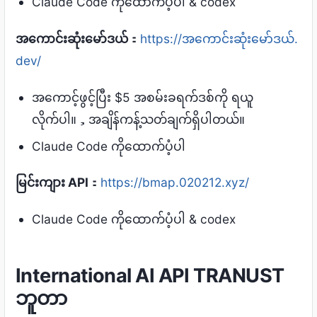
Claude Code ကိုထောက်ပံ့ပါ & codex
အကောင်းဆုံးမော်ဒယ်
：
https://အကောင်းဆုံးမော်ဒယ်.
dev/
အကောင့်ဖွင့်ပြီး $5 အစမ်းခရက်ဒစ်ကို ရယူ
လိုက်ပါ။，အချိန်ကန့်သတ်ချက်ရှိပါတယ်။
Claude Code ကိုထောက်ပံ့ပါ
မြင်းကျား API
：
https://bmap.020212.xyz/
Claude Code ကိုထောက်ပံ့ပါ & codex
International AI API TRANUST
ဘူတာ