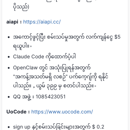
ပိုသည်)
aiapi
：
https://aiapi.cc/
အကောင့်ဖွင့်ပြီး စမ်းသပ်မှုအတွက် လက်ကျန်ငွေ $5
ရယူပါ။。
Claude Code ကိုထောက်ပံ့ပါ
OpenClaw တွင် အသုံးပြုရန်အတွက်
"အကန့်အသတ်မရှိ လစဉ်" ပက်ကေ့ဂျ်ကို ရနိုင်
ပါသည်။，ယွမ် ၃၉၉ မှ စတင်ပါသည်။。
QQ အဖွဲ့：1085423051
UoCode
：
https://www.uocode.com/
sign up နှင့်စမ်းသပ်ခြင်းများအတွက် $ 0.2