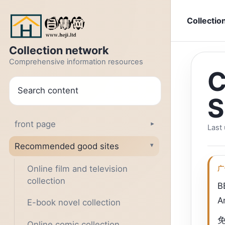
Jump to text
Collectio
Collection network
Comprehensive information resources
C
search
S
front page
▾
Last
Recommended good sites
▾
Online film and television
广
collection
B
A
E-book novel collection
Online comic collection