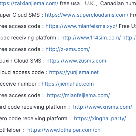
ttps://zaixianjiema.com/
free usa、U.K.、Canadian num
uper Cloud SMS：
https://www.supercloudsms.com/
Fr
ree access code：
https://www.mianfeisms.xyz/
Free U
ode receiving platform：
http://www.114sim.com/
http:
ree access code：
http://z-sms.com/
ouxin Cloud SMS：
https://www.zusms.com
loud access code：
https://yunjiema.net
eceive number：
https://jiemahao.com
ree access code：
https://mianfeijiema.com/
ird code receiving platform：
http://www.xnsms.com/
ero code receiving platform：
https://xinghai.party/
otHelper：
https://www.lothelper.com/cn