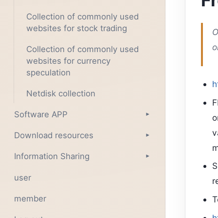
Fr
Collection of commonly used
websites for stock trading
O
o
Collection of commonly used
websites for currency
speculation
h
Netdisk collection
F
Software APP
▾
o
v
Download resources
▾
m
Information Sharing
▾
S
user
r
member
T
h