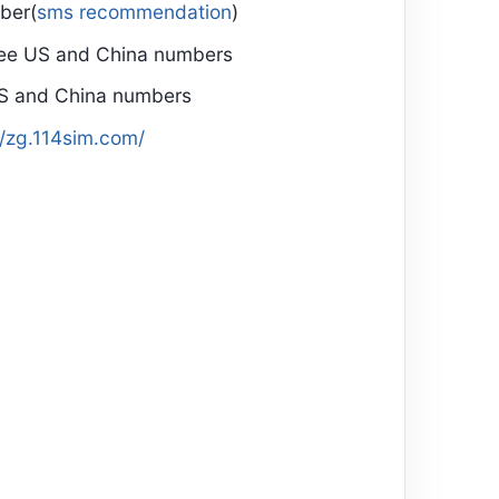
ber(
sms recommendation
)
ee US and China numbers
S and China numbers
//zg.114sim.com/