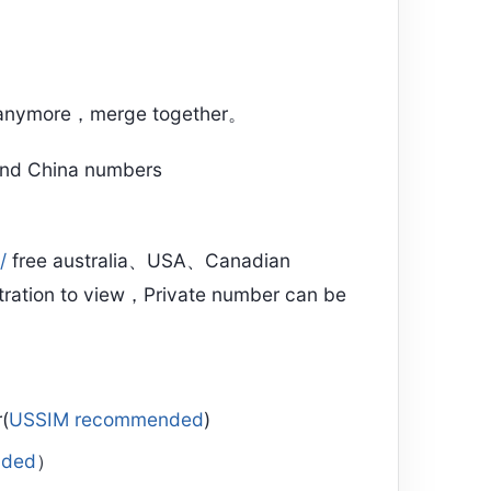
et anymore，merge together。
nd China numbers
/
free australia、USA、Canadian
tration to view，Private number can be
(
USSIM recommended
)
nded
）