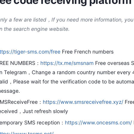
ee code receiving platform
nly a few are listed，If you need more information, y
n the search engine website.
ttps://tiger-sms.com/free
Free French numbers
REE NUMBERS：
https://tx.me/smsnam
Free overseas S
n Telegram，Change a random country number every 4 
alid，Please wait for the verification code to be automat
essage.
MSReceiveFree：
https://www.smsreceivefree.xyz/
Fre
eceived，Just refresh slowly
emporary SMS reception：
https://www.oncesms.com/
ttps://www.tesms.net/