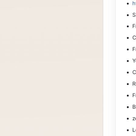
h
S
F
C
F
Y
C
R
F
B
z
L