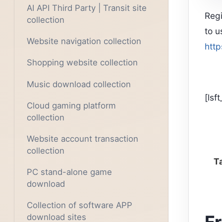
AI API Third Party | Transit site
Regi
collection
to u
Website navigation collection
http
Shopping website collection
Music download collection
[lsf
Cloud gaming platform
collection
Website account transaction
collection
T
PC stand-alone game
download
Collection of software APP
download sites