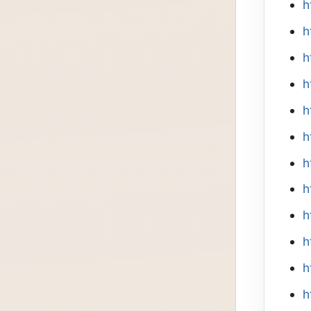
h
h
h
h
h
h
h
h
h
h
h
h