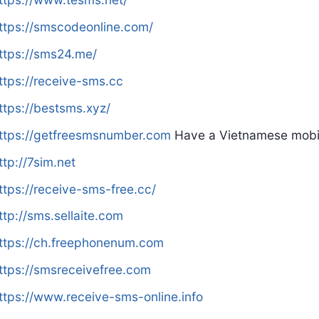
ttps://smscodeonline.com/
ttps://sms24.me/
ttps://receive-sms.cc
ttps://bestsms.xyz/
ttps://getfreesmsnumber.com
Have a Vietnamese mobi
ttp://7sim.net
ttps://receive-sms-free.cc/
ttp://sms.sellaite.com
ttps://ch.freephonenum.com
ttps://smsreceivefree.com
ttps://www.receive-sms-online.info