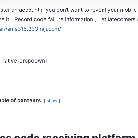
ster an account if you don’t want to reveal your mobil
se it，Record code failure information，Let latecomer
s://sms315.233heji.com/
t_native_dropdown]
able of contents
show