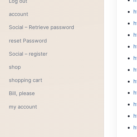
Log out
h
account
h
Social – Retrieve password
h
reset Password
h
Social – register
h
shop
h
shopping cart
h
h
Bill, please
h
my account
h
h