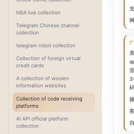
NBA live collection
Telegram Chinese channel
collection
广
telegram robot collection
美
Collection of foreign virtual
a
credit cards
音
A collection of woolen
3
information websites
Collection of code receiving
platforms
AI API official platform
collection