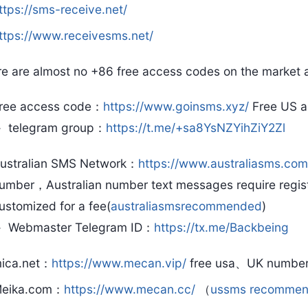
ttps://sms-receive.net/
ttps://www.receivesms.net/
re are almost no +86 free access codes on the mark
ree access code：
https://www.goinsms.xyz/
Free US a
telegram group：
https://t.me/+sa8YsNZYihZiY2Zl
ustralian SMS Network：
https://www.australiasms.com
umber，Australian number text messages require regis
ustomized for a fee(
australiasmsrecommended
)
Webmaster Telegram ID：
https://tx.me/Backbeing
ica.net：
https://www.mecan.vip/
free usa、UK number
eika.com：
https://www.mecan.cc/
（
ussms recomme