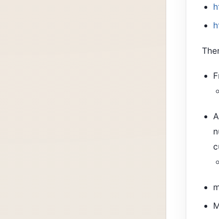
h
h
The
F
A
n
c
m
M