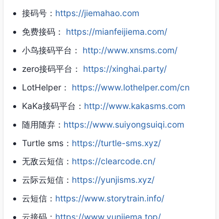
接码号：
https://jiemahao.com
免费接码：
https://mianfeijiema.com/
小鸟接码平台：
http://www.xnsms.com/
zero接码平台：
https://xinghai.party/
LotHelper：
https://www.lothelper.com/cn
KaKa接码平台：
http://www.kakasms.com
随用随弃：
https://www.suiyongsuiqi.com
Turtle sms：
https://turtle-sms.xyz/
无敌云短信：
https://clearcode.cn/
云际云短信：
https://yunjisms.xyz/
云短信：
https://www.storytrain.info/
云接码：
https://www.yunjiema.top/