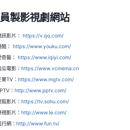
員製影視劇網站
騰訊影片：
https://v.qq.com/
優酷：
https://www.youku.com/
愛奇藝：
https://www.iqiyi.com/
南瓜電影：
https://www.vcinema.cn
芒果TV：
https://www.mgtv.com/
PPTV：
http://www.pptv.com/
搜狐影片：
https://tv.sohu.com/
樂視影片：
http://www.le.com/
風行網：
http://www.fun.tv/