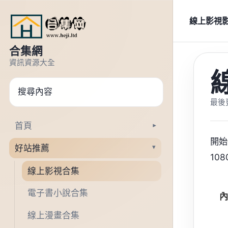
跳到正文
線上影視
合集網
資訊資源大全
搜尋
最後更
首頁
▾
開始
好站推薦
▾
10
線上影視合集
電子書小說合集
內
線上漫畫合集