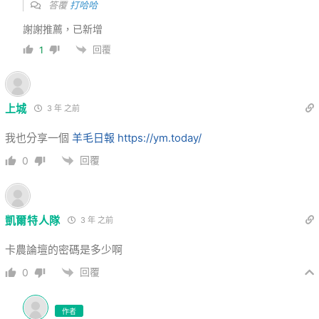
答覆
打哈哈
謝謝推薦，已新增
回覆
1
上城
3 年 之前
我也分享一個
羊毛日報
https://ym.today/
回覆
0
凱爾特人隊
3 年 之前
卡農論壇的密碼是多少啊
回覆
0
作者