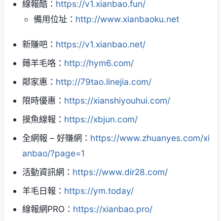
線報酷：
https://v1.xianbao.fun/
備用位址：
http://www.xianbaoku.net
新賺吧：
https://v1.xianbao.net/
薅羊毛咯：
http://hym6.com/
鄰家惠：
http://79tao.linejia.com/
限時優惠：
https://xianshiyouhui.com/
摸魚線報：
https://xbjun.com/
全網報 – 好賺網：
https://www.zhuanyes.com/xi
anbao/?page=1
活動資訊網：
https://www.dir28.com/
羊毛日報：
https://ym.today/
線報網PRO：
https://xianbao.pro/