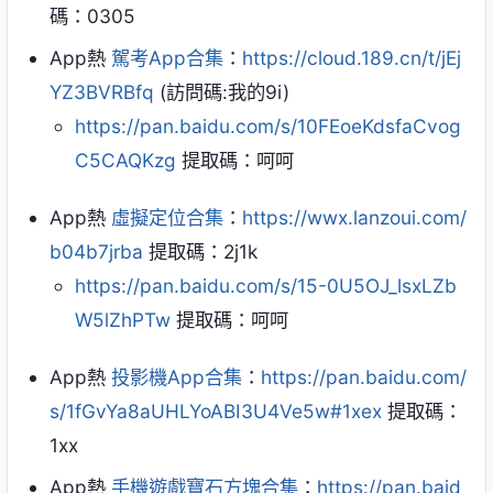
碼：0305
App熱
駕考App合集
：
https://cloud.189.cn/t/jEj
YZ3BVRBfq
(訪問碼:我的9i)
https://pan.baidu.com/s/10FEoeKdsfaCvog
C5CAQKzg
提取碼：呵呵
App熱
虛擬定位合集
：
https://wwx.lanzoui.com/
b04b7jrba
提取碼：2j1k
https://pan.baidu.com/s/15-0U5OJ_lsxLZb
W5lZhPTw
提取碼：呵呵
App熱
投影機App合集
：
https://pan.baidu.com/
s/1fGvYa8aUHLYoABI3U4Ve5w#1xex
提取碼：
1xx
App熱
手機遊戲寶石方塊合集
：
https://pan.baid