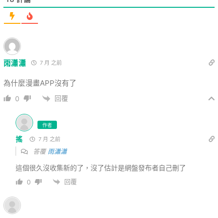
雨瀟瀟
7 月 之前
為什麼漫畫APP沒有了
回覆
0
作者
搖
7 月 之前
答覆
雨瀟瀟
這個很久沒收集新的了，沒了估計是網盤發布者自己刪了
回覆
0