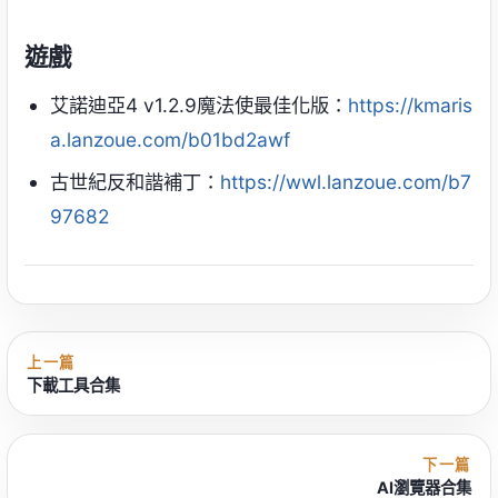
遊戲
艾諾迪亞4 v1.2.9魔法使最佳化版：
https://kmaris
a.lanzoue.com/b01bd2awf
古世紀反和諧補丁：
https://wwl.lanzoue.com/b7
97682
上一篇
下載工具合集
下一篇
AI瀏覽器合集