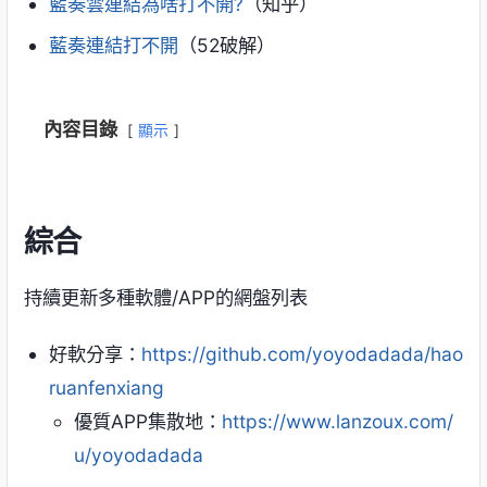
藍奏雲連結為啥打不開?
（知乎）
藍奏連結打不開
（52破解）
內容目錄
顯示
綜合
持續更新多種軟體/APP的網盤列表
好軟分享：
https://github.com/yoyodadada/hao
ruanfenxiang
優質APP集散地：
https://www.lanzoux.com/
u/yoyodadada