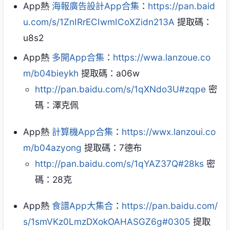
App熱
海報廣告設計App合集
：
https://pan.baid
u.com/s/1ZnIRrECIwmICoXZidn213A
提取碼：
u8s2
App熱
多開App合集
：
https://wwa.lanzoue.co
m/b04bieykh
提取碼：a06w
http://pan.baidu.com/s/1qXNdo3U#zqpe
密
碼：澤克佩
App熱
計算機App合集
：
https://wwx.lanzoui.co
m/b04azyong
提取碼：7德布
http://pan.baidu.com/s/1qYAZ37Q#28ks
密
碼：28克
App熱
食譜App大集合
：
https://pan.baidu.com/
s/1smVKz0LmzDXokOAHASGZ6g#0305
提取