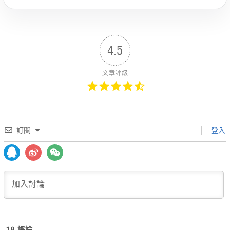
4.5
文章評級
訂閱
登入
18
評論