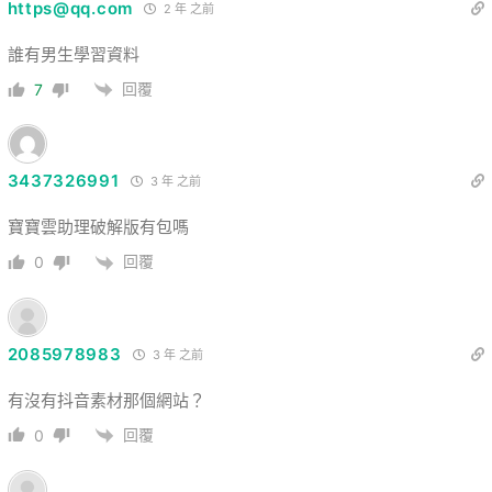
https@qq.com
2 年 之前
誰有男生學習資料
回覆
7
3437326991
3 年 之前
寶寶雲助理破解版有包嗎
回覆
0
2085978983
3 年 之前
有沒有抖音素材那個網站？
回覆
0