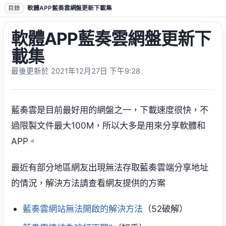
跳到正文
目錄
軟體APP藍奏雲網盤更新下載集
軟體APP藍奏雲網盤更新下
載集
最後更新於 2021年12月27日 下午9:28
藍奏雲是目前最好用的網盤之一，下載速度很快，不
過限製文件最大100M，所以大多是用來分享軟體和
APP。
最近有部分地區網友出現無法存取藍奏雲端分享地址
的情況，解決方法請查看網友提供的方案
藍奏雲網站無法開啟的解決方法
（52破解）