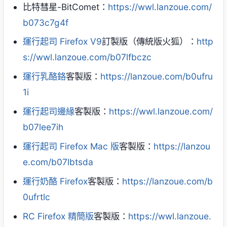
比特彗星-BitComet：
https://wwl.lanzoue.com/
b073c7g4f
運行起司 Firefox V9
訂製版（傳統版火狐）：
http
s://wwl.lanzoue.com/b07lfbczc
運行乳酪鉻
客製版：
https://lanzoue.com/b0ufru
1i
運行起司邊緣
客製版：
https://wwl.lanzoue.com/
b07lee7ih
運行起司 Firefox Mac 版
客製版：
https://lanzou
e.com/b07lbtsda
運行奶酪 Firefox
客製版：
https://lanzoue.com/b
0ufrtlc
RC Firefox 精簡版
客製版：
https://wwl.lanzoue.