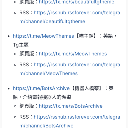
網頁版：
https://tx.me/s/beautifultgtheme
RSS：
https://rsshub.rssforever.com/telegra
m/channel/beautifultgtheme
https://t.me/MeowThemes
【喵主題】：英語，
Tg主題
網頁版：
https://tx.me/s/MeowThemes
RSS：
https://rsshub.rssforever.com/telegra
m/channel/MeowThemes
https://t.me/BotsArchive
【機器人檔案】：英
語，介紹電報機器人的頻道
網頁版：
https://tx.me/s/BotsArchive
RSS：
https://rsshub.rssforever.com/telegra
m/channel/BotsArchive