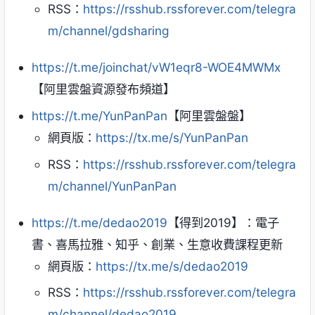
RSS：
https://rsshub.rssforever.com/telegra
m/channel/gdsharing
https://t.me/joinchat/vW1eqr8-WOE4MWMx
【阿里雲盤資源發布頻道】
https://t.me/YunPanPan
【阿里雲盤盤】
網頁版：
https://tx.me/s/YunPanPan
RSS：
https://rsshub.rssforever.com/telegra
m/channel/YunPanPan
https://t.me/dedao2019
【得到2019】：電子
書、喜馬拉雅、知乎、創業、生意收費課程更新
網頁版：
https://tx.me/s/dedao2019
RSS：
https://rsshub.rssforever.com/telegra
m/channel/dedao2019