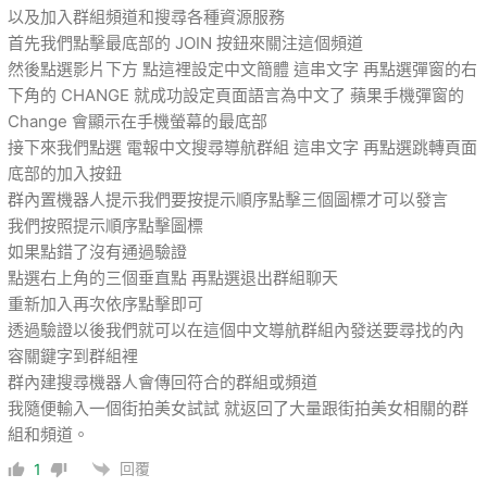
以及加入群組頻道和搜尋各種資源服務
首先我們點擊最底部的 JOIN 按鈕來關注這個頻道
然後點選影片下方 點這裡設定中文簡體 這串文字 再點選彈窗的右
下角的 CHANGE 就成功設定頁面語言為中文了 蘋果手機彈窗的
Change 會顯示在手機螢幕的最底部
接下來我們點選 電報中文搜尋導航群組 這串文字 再點選跳轉頁面
底部的加入按鈕
群內置機器人提示我們要按提示順序點擊三個圖標才可以發言
我們按照提示順序點擊圖標
如果點錯了沒有通過驗證
點選右上角的三個垂直點 再點選退出群組聊天
重新加入再次依序點擊即可
透過驗證以後我們就可以在這個中文導航群組內發送要尋找的內
容關鍵字到群組裡
群內建搜尋機器人會傳回符合的群組或頻道
我隨便輸入一個街拍美女試試 就返回了大量跟街拍美女相關的群
組和頻道。
回覆
1