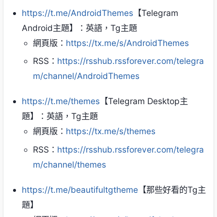
https://t.me/AndroidThemes
【Telegram
Android主題】：英語，Tg主題
網頁版：
https://tx.me/s/AndroidThemes
RSS：
https://rsshub.rssforever.com/telegra
m/channel/AndroidThemes
https://t.me/themes
【Telegram Desktop主
題】：英語，Tg主題
網頁版：
https://tx.me/s/themes
RSS：
https://rsshub.rssforever.com/telegra
m/channel/themes
https://t.me/beautifultgtheme
【那些好看的Tg主
題】