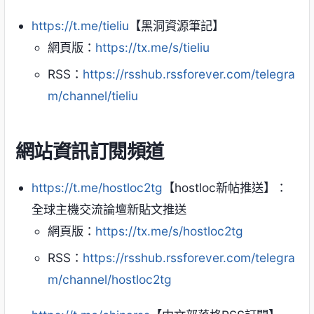
https://t.me/tieliu
【黑洞資源筆記】
網頁版：
https://tx.me/s/tieliu
RSS：
https://rsshub.rssforever.com/telegra
m/channel/tieliu
網站資訊訂閱頻道
https://t.me/hostloc2tg
【hostloc新帖推送】：
全球主機交流論壇新貼文推送
網頁版：
https://tx.me/s/hostloc2tg
RSS：
https://rsshub.rssforever.com/telegra
m/channel/hostloc2tg