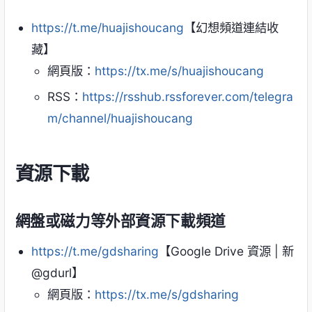
https://t.me/huajishoucang
【幻想頻道連結收
藏】
網頁版：
https://tx.me/s/huajishoucang
RSS：
https://rsshub.rssforever.com/telegra
m/channel/huajishoucang
資源下載
網盤或磁力等外部資源下載頻道
https://t.me/gdsharing
【Google Drive 資源 | 新
@gdurl】
網頁版：
https://tx.me/s/gdsharing