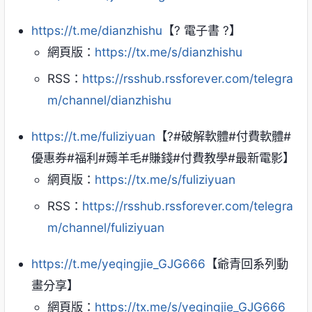
https://t.me/dianzhishu
【? 電子書 ?】
網頁版：
https://tx.me/s/dianzhishu
RSS：
https://rsshub.rssforever.com/telegra
m/channel/dianzhishu
https://t.me/fuliziyuan
【?#破解軟體#付費軟體#
優惠券#福利#薅羊毛#賺錢#付費教學#最新電影】
網頁版：
https://tx.me/s/fuliziyuan
RSS：
https://rsshub.rssforever.com/telegra
m/channel/fuliziyuan
https://t.me/yeqingjie_GJG666
【爺青回系列動
畫分享】
網頁版：
https://tx.me/s/yeqingjie_GJG666