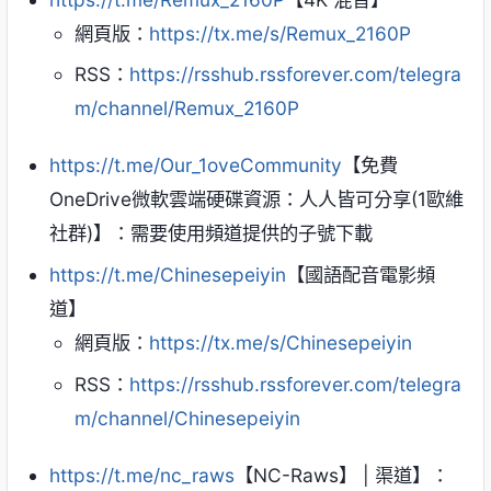
網頁版：
https://tx.me/s/Remux_2160P
RSS：
https://rsshub.rssforever.com/telegra
m/channel/Remux_2160P
https://t.me/Our_1oveCommunity
【免費
OneDrive微軟雲端硬碟資源：人人皆可分享(1歐維
社群)】：需要使用頻道提供的子號下載
https://t.me/Chinesepeiyin
【國語配音電影頻
道】
網頁版：
https://tx.me/s/Chinesepeiyin
RSS：
https://rsshub.rssforever.com/telegra
m/channel/Chinesepeiyin
https://t.me/nc_raws
【NC-Raws】 | 渠道】：