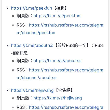
https://t.me/peekfun
【拾趣】
網頁版：
https://tx.me/s/peekfun
RSS：
https://rsshub.rssforever.com/telegra
m/channel/peekfun
https://t.me/aboutrss
【關於RSS的一切】：RSS
相關訊息
網頁版：
https://tx.me/s/aboutrss
RSS：
https://rsshub.rssforever.com/telegra
m/channel/aboutrss
https://t.me/hejiwang
【合集網】
網頁版：
https://tx.me/s/hejiwang
RSS：
https://rsshub.rssforever.com/telegra