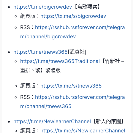
https://t.me/bigcrowdev
【烏鴉觀察】
網頁版：
https://tx.me/s/bigcrowdev
RSS：
https://rsshub.rssforever.com/telegra
m/channel/bigcrowdev
https://t.me/tnews365
[武真社]
https://t.me/tnews365Traditional
【竹新社 –
重排、繁】繁體版
網頁版：
https://tx.me/s/tnews365
RSS：
https://rsshub.rssforever.com/telegra
m/channel/tnews365
https://t.me/NewlearnerChannel
【新人的家園】
網頁版：
https://tx.me/s/NewlearnerChannel