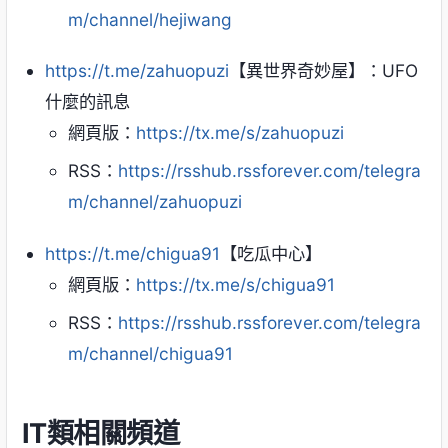
m/channel/hejiwang
https://t.me/zahuopuzi
【異世界奇妙屋】：UFO
什麼的訊息
網頁版：
https://tx.me/s/zahuopuzi
RSS：
https://rsshub.rssforever.com/telegra
m/channel/zahuopuzi
https://t.me/chigua91
【吃瓜中心】
網頁版：
https://tx.me/s/chigua91
RSS：
https://rsshub.rssforever.com/telegra
m/channel/chigua91
IT類相關頻道