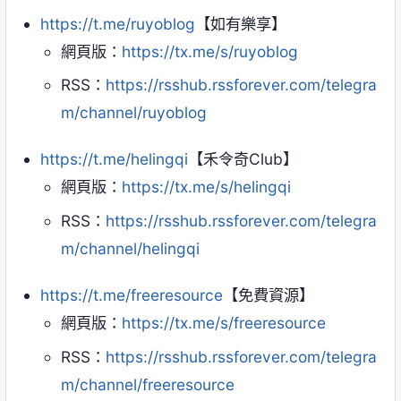
https://t.me/ruyoblog
【如有樂享】
網頁版：
https://tx.me/s/ruyoblog
RSS：
https://rsshub.rssforever.com/telegra
m/channel/ruyoblog
https://t.me/helingqi
【禾令奇Club】
網頁版：
https://tx.me/s/helingqi
RSS：
https://rsshub.rssforever.com/telegra
m/channel/helingqi
https://t.me/freeresource
【免費資源】
網頁版：
https://tx.me/s/freeresource
RSS：
https://rsshub.rssforever.com/telegra
m/channel/freeresource