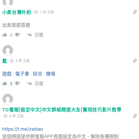
小柔台灣外約
7 月 之前
出差旅遊首選
回覆
0
氯
3 年 之前
遊戲
·
電子書
·
綜合
·
機場
回覆
3
TG電報|設定中文|中文群組頻道大全|實用技巧影片教學
3 年 之前
https://t.me/zwbao
這個頻道提供將電報APP頁面設定為中文、解除各種限制