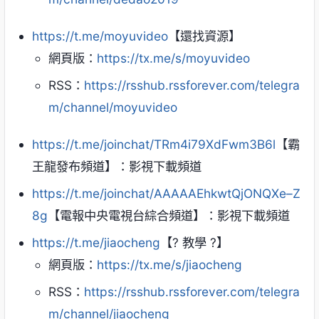
https://t.me/moyuvideo
【還找資源】
網頁版：
https://tx.me/s/moyuvideo
RSS：
https://rsshub.rssforever.com/telegra
m/channel/moyuvideo
https://t.me/joinchat/TRm4i79XdFwm3B6l
【霸
王龍發布頻道】：影視下載頻道
https://t.me/joinchat/AAAAAEhkwtQjONQXe–Z
8g
【電報中央電視台綜合頻道】：影視下載頻道
https://t.me/jiaocheng
【? 教學 ?】
網頁版：
https://tx.me/s/jiaocheng
RSS：
https://rsshub.rssforever.com/telegra
m/channel/jiaocheng