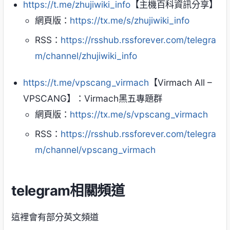
https://t.me/zhujiwiki_info
【主機百科資訊分享】
網頁版：
https://tx.me/s/zhujiwiki_info
RSS：
https://rsshub.rssforever.com/telegra
m/channel/zhujiwiki_info
https://t.me/vpscang_virmach
【Virmach All –
VPSCANG】：Virmach黑五專題群
網頁版：
https://tx.me/s/vpscang_virmach
RSS：
https://rsshub.rssforever.com/telegra
m/channel/vpscang_virmach
telegram相關頻道
這裡會有部分英文頻道