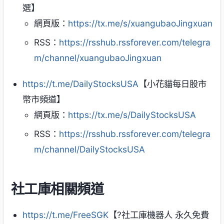
選】
網頁版：
https://tx.me/s/xuangubaoJingxuan
RSS：
https://rsshub.rssforever.com/telegra
m/channel/xuangubaoJingxuan
https://t.me/DailyStocksUSA
【小花貓每日股市
幣市頻道】
網頁版：
https://tx.me/s/DailyStocksUSA
RSS：
https://rsshub.rssforever.com/telegra
m/channel/DailyStocksUSA
社工庫相關頻道
https://t.me/FreeSGK
【?社工庫機器人 永久免費