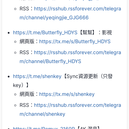
RSS：
https://rsshub.rssforever.com/telegra
m/channel/yeqingjie_GJG666
https://t.me/Butterfly_HDYS
【幫幫】：影視
網頁版：
https://tx.me/s/Butterfly_HDYS
RSS：
https://rsshub.rssforever.com/telegra
m/channel/Butterfly_HDYS
https://t.me/shenkey
【Sync資源更新（只發
key）】
網頁版：
https://tx.me/s/shenkey
RSS：
https://rsshub.rssforever.com/telegra
m/channel/shenkey
https://t.me/Remux_2160P
【4K 混音】