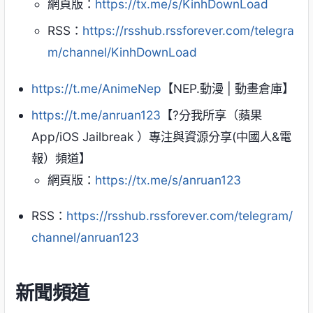
網頁版：
https://tx.me/s/KinhDownLoad
RSS：
https://rsshub.rssforever.com/telegra
m/channel/KinhDownLoad
https://t.me/AnimeNep
【NEP.動漫 | 動畫倉庫】
https://t.me/anruan123
【?分我所享（蘋果
App/iOS Jailbreak ）專注與資源分享(中國人&電
報）頻道】
網頁版：
https://tx.me/s/anruan123
RSS：
https://rsshub.rssforever.com/telegram/
channel/anruan123
新聞頻道