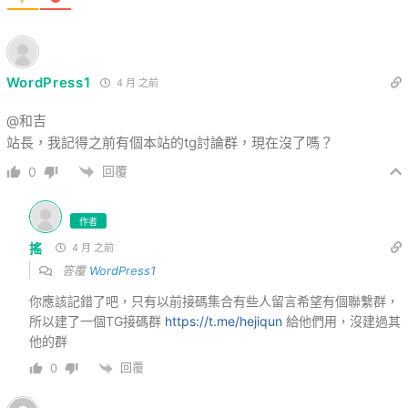
WordPress1
4 月 之前
@和吉
站長，我記得之前有個本站的tg討論群，現在沒了嗎？
回覆
0
作者
搖
4 月 之前
答覆
WordPress1
你應該記錯了吧，只有以前接碼集合有些人留言希望有個聯繫群，
所以建了一個TG接碼群
https://t.me/hejiqun
給他們用，沒建過其
他的群
回覆
0