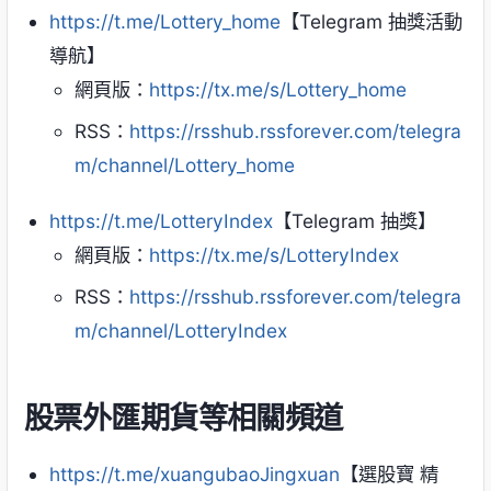
https://t.me/Lottery_home
【Telegram 抽獎活動
導航】
網頁版：
https://tx.me/s/Lottery_home
RSS：
https://rsshub.rssforever.com/telegra
m/channel/Lottery_home
https://t.me/LotteryIndex
【Telegram 抽獎】
網頁版：
https://tx.me/s/LotteryIndex
RSS：
https://rsshub.rssforever.com/telegra
m/channel/LotteryIndex
股票外匯期貨等相關頻道
https://t.me/xuangubaoJingxuan
【選股寶 精