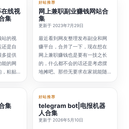
好站推荐
li等在线视
网上兼职副业赚钱网站合
合集
集
更新于 2023年7月29日
频站的视
最近看到网友整理发布副业和网
运还是自
赚平台，合并了一下，现在想在
很多提供
网上兼职赚钱也是要有一技之长
功能的网
的，什么都不会的话还是考虑摆
的，粘贴
地摊吧。那些无要求在家就能随
链接，下
便日赚几百的广告还是别看了，
及时下载
浪费时间和精力。这里整理了部
分的网络兼职副业赚钱平台，希
好站推荐
合集
telegram bot|电报机器
，支持
望能给大家带来一定的帮助 体力
人合集
gram，
型 如果你想靠自己的体力来获取
更新于 2026年5月10日
酬金，你就是属于体力型，比如