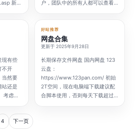
h.asp 新
户，团队中的所有人都可以查看
e，将视频
用自己的电脑技术进行副业赚
ragonSnow/qiandao
器人都可以使用它 来 了解如何使
团队盘中的文件。 谷歌团队盘理
钱。可以去学院当老师，或者接
GitHub
用这个机器人|bot。 telegram官
t_d/yiqing0121
论上是无限空间，但文件数量有
loader.com/
单赚外快。 《程序员外包接单国
 介绍 下载
方bot|机器人 TG中文群组索引机
限制：40万。 获取方法1： 购买
好站推荐
 支持
内平台使用体验》 任务型 任务
ull命令：
器人bot @jisou 【
极搜-中文
网盘合集
special/epidemic/
G Suite，官方正规渠道价格为
book，
型，顾名思义，任务比较简单，
搜索（复活版）】：Telegram上
更新于 2025年9月28日
$12/月。谷歌官方购买地址：
m等下载视频。
难度系数低，适合新手小白，但
o 分支：
的Hao123，频道大全，是发送关
m/special/19681091
https://gsuite.google.com/intl/en_my/pr
io/ 英文，将视
和问卷调查一样，收益有限，略
发现有些
长期保存文件网盘 国内网盘 123
m/r/asdaragon/qiandao
键词，然后BOT提供关键词相关
获取方法2： 通过下方网友分享的
个列表地
高于问卷类，奶茶自由可实现。
打不开
云盘：
群组的机器人。可以拉到群组使
news/100476965.html
网址自行添加自己想要的网盘名
。我记得
做任务类的副业比较简单，没什
，当然要
https://www.123pan.com/ 初始
m/r/quchaonet/qiandao
用。 @jishou_heji 极搜 – 搜索群
和谷歌账号，提示成功后前往
的项目，
么难度，也适合所有人，不过收
网站还是
2T空间，现在电脑端下载建议配
命令：
组，不会用机器人的可以直接进
t2020/page/feiyan.htm
https://drive.google.com/drive/u/0/sha
网站：几
益也有限，每天能赚个几十块
 考虑到
合脚本使用，否则每天下载超过
/qiandao
群发想找的频道或群组关键词查
辟谣：
drives登陆查看。
钱。 设计型 设计型，就是你恰好
存的话参
1GB需要购买流量。 2023.02.11
ll命令：
找 @cjsy 【
超级索引
m/home 夸
https://td.msgsuite.workers.dev
dCloud，
会PS、CAD、3dmax、AI、AE等
借用别人
测试：
qiandao
@CJSY】：TG必备神器，找到您
https://gd.zxd.workers.dev/
4
下一页
设计类软件上有一定的基础和造
注意：不
https://www.123pan.com/s/Qgh9-
arm架
感兴趣的群组、频道和机器人！
n/apps/pneumonia/routes/index
https://teamdrive.mfoxx.workers.dev
/ 英文，只支
诣，利用自己的设计作品或签约
限制上传成
qqfKA 提取码:HyMd 夸克网盘：
er pull
@kuai 【快搜
资源搜索
所属团队：mail.ccsf.edu