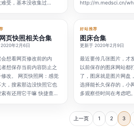
太难受，基本没收集过
http://m.medsci.cn/w
中文，只支持YouTub
 Annoyance List 这是”
https://github.com/A
，所以碰到再补吧。 日本漫
浪：
转成MP3
ist China+EasyList” &
目前还在更新 皮蛋加强版 
这里只是代表网站以日本漫画
https://news.sina.cn/z
https://www.vlogdown
yPrivacy”的补充。2015.2.4
下载 QianDao蓝调主题
打，不代表没有其他国家漫
网易：
荐
好站推荐
英文，不支持YouTube
过滤烦人的自我推广,并补充
| 蓝奏云 官方docker p
网页快照相关合集
图床合集
国产动漫 韩国漫画 在国内流
https://news.163.com/
tiktok，tumblr，face
Privacy隐私规则.
docker pull
2020年2月6日
更新于 2020年2月9日
韩国漫画似乎都是三级片类
知乎：
twitter，instagra
://gitee.com/cjx82630/cjxlist/raw/master/cjx-
fangzhengjin/qianda
漫画APP 漫画下载
https://www.zhihu.co
https://listenlater.
候会想看网页修改前的内
最近要传几张图片，才
yance.txt ADgk 一个专门为
https://hub.docker.co
一财：
频转换为音频，提供一
或者想保存当前内容防止之
以前保存的图床网站都
adguard写的规则,适合在
分支：
https://m.yicai.com/
址给你，可以稍后再听
子修改。 网页快照网：感觉
了，图床就是图片网盘
浏览器中使用的拦截规则。
https://hub.docker.co
腾讯：
以前有段时间打算取消
不大，搜索那边没快照它也
选择能长久保存的，小
://gitee.com/banbendalao/adguard/raw/master/ADgk.txt
蓝调主题docker pull
https://news.qq.com/z
但现在还可以使用 支持
搜索有还用它干嘛 快捷查询
多观察些时间在考虑吧。
浏览器作者维护的内建拦截规
docker pull quchaonet
新型冠状病毒肺炎实时
乎任何带有媒体的
：在某个网址的域名前面加
时间问题，我现在在保
不定期更新，主要适用于手
群晖nas自用docker pu
https://vp.fact.qq.co
URL（YouTube，Soun
sh/ Webpage
考时效有点短，所以会
网站。其中一些规则语法是X
docker pull johngong/
分页
克：
上一页
1
2
3
Periscope）
eenshot：一键抓取网页中能
以前存在图床的图片。 
器独有的，只能在X浏览器中
适用于斐讯N1、树莓派等
https://broccoli.uc.c
https://savieo.com
围的图片，或抓取整个网页
提“内容无限制”的就是
github:
构docker pull命令：dock
百度：