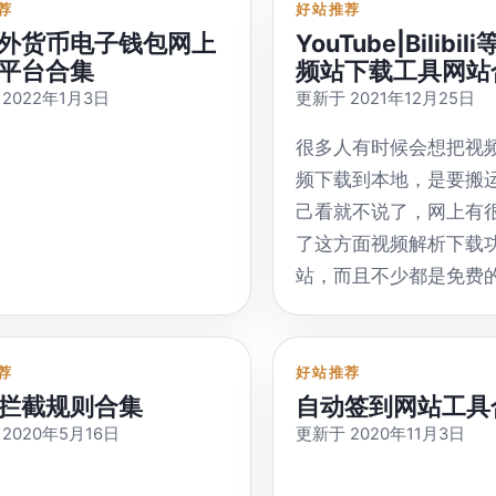
荐
好站推荐
外货币电子钱包网上
YouTube|Bilibi
平台合集
频站下载工具网站
2022年1月3日
更新于 2021年12月25日
很多人有时候会想把视
频下载到本地，是要搬
己看就不说了，网上有
了这方面视频解析下载
站，而且不少都是免费
视频网址即可获得下载
载链接是有时效的，请
YouTube等多个视频站
荐
好站推荐
拦截规则合集
自动签到网站工具
https://v.hi.sy/ 中文
2020年5月16日
更新于 2020年11月3日
YouTube，抖音，Insta
Twitter 等等