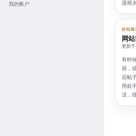
漫画
我的帐户
CJX’s
APP
EasyL
画 
“Eas
为主
好站推
发布,
网站
画。 
Easy
更新于 
传的
https
型的 
有时
anno
容，
安卓版
后帖
手机
用处
https
没，
由X
方式
则，
上his.
机端
文章
Scr
浏览
见范
使用。 