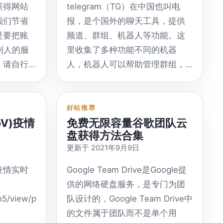
w/ 多语言有
跑腿、送外卖、送快递、搬砖等
获得网站
telegram（TG）在中国也叫电
等。劳动最光荣，无谓体力还是
我们节省
报，是个国外的聊天工具，提供
faq#collapse3
智力，凭本事挣钱，没什么不好
是要把账
频道、群组、机器人等功能。这
ter.cc/
意思的。只要愿意干，就会有收
到别人的服
里收集了多种功能不同的机器
换文件格
入。 问卷调查型 通过回答问卷问
，请自行
人，机器人可以帮助管理群组，
网站：
题，获取一定的积分或金币，积
qiandao
可以提供翻译，可以代下文件，
，1080p，
分或金币可兑换现金或礼品。无
签到框架，
可以提醒网站更新等。 TG的官网
k Video
技术含量，适合新人小白，有时
服务器、
已经被墙了，所以这篇文章提供
好站推荐
line-
间，有手机就可以做，但性价比
V)疫情
免费无限容量谷歌团队云
成后添加
的链接可能无法正常访问，需要
x-Chinese
不高，而且可能你答了半天得到
盘获得方法合集
动签到
自备梯子。如果你已经使用TG代
载国内视
的结果是“非常抱歉，你不符合本
更新于 2021年9月9日
年开始运
理，可以自由使用TG但没有全局
次调查的要求！”，之前全是在浪
题不大。
代理无法访问网页，可以直接复
疫情实时
Google Team Drive是Google提
om/ 中英
费时间了。 电脑技术型 电脑技术
itHub下
制 @机器人名 到TG里自行搜索使
供的网络硬盘服务，是专门为团
，不过国
型比较适合会程序设计方面的新
用TG机器人。 bot机器人的使用
wh5/view/pneumonia
队设计的，Google Team Drive中
手，有些小伙伴可能之前只是自
pidan/qiandao
命令在聊天发送框输入“/”后会有
的文件属于团队而不是单个用
cn71/ 有
己埋头苦练功法，从未思考过利
提示。/help 是帮助命令，一般机