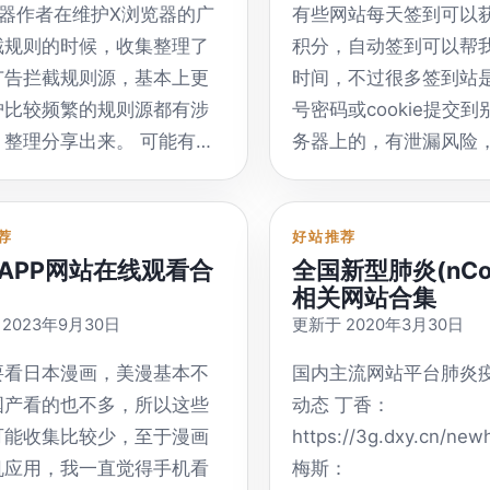
http://tubget.com/t
览器作者在维护X浏览器的广
有些网站每天签到可以
中文 支持网站名单：
截规则的时候，收集整理了
积分，自动签到可以帮
http://tubget.com/tw/
广告拦截规则源，基本上更
时间，不过很多签到站
https://www.clipconver
护比较频繁的规则源都有涉
号密码或cookie提交
多语言无中文，可以转
，整理分享出来。 可能有些
务器上的，有泄漏风险
式为MP3或MP4 支持
不兼容你当前使用的广告拦
斟酌。 qiandao GitHub 
YouTube（HD，720p
具，请自行选择合适自己的
是一个python的自动
4K），Vimeo，Faceboo
 中外广告过滤拦截规则聚合
开源项目。可以安装在
荐
好站推荐
等。 https://youtube.on
APP网站在线观看合
全国新型肺炎(nCo
 一个收集了很多国内外广告
VPS、群晖等，安装完
downloader.com/inde
相关网站合集
规则的网站
签到模板就可以开始自
多语言有中文，可以下
2023年9月30日
更新于 2020年3月30日
//filterlists.com/ GitHub
了。官网好像是2014
频站视频 支持网站列表
兼容规则 Easylist China
营，安全性方面应该问
要看日本漫画，美漫基本不
国内主流网站平台肺炎
https://superparse.c
P官方维护的的适合国内使用
qiandao下载地址 官方 G
国产看的也不多，所以这些
动态 丁香：
文，支持网站不是很多
则，更新频繁。
载 | 蓝奏云 分支：
可能收集比较少，至于漫画
https://3g.dxy.cn/ne
外主流几个网站都支持
//easylist-
https://github.com/cd
机应用，我一直觉得手机看
梅斯：
https://www.flvto.biz/
oads.adblockplus.org/easylistchina.txt
分支：