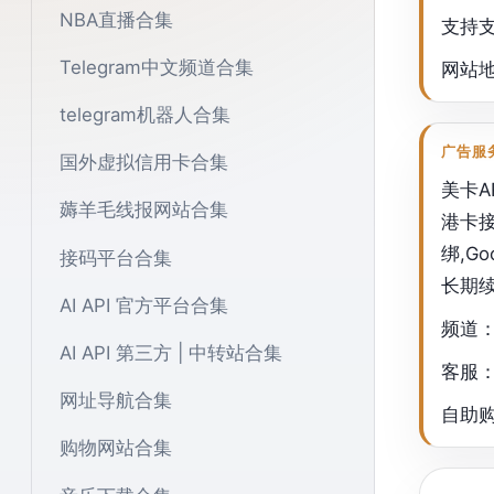
NBA直播合集
支持支
Telegram中文频道合集
网站
telegram机器人合集
广告服
国外虚拟信用卡合集
美卡A
薅羊毛线报网站合集
港卡接
绑,G
接码平台合集
长期续
AI API 官方平台合集
频道
AI API 第三方 | 中转站合集
客服
网址导航合集
自助
购物网站合集