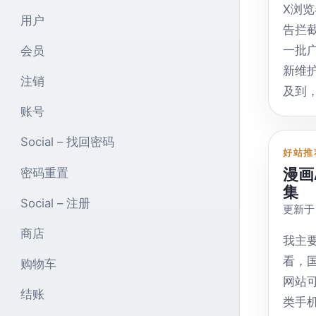
X浏
用户
告拦
一批
会员
新维
注销
及到
规则
账号
截工
Social – 找回密码
规则
好站推
漫画
密码重置
目录
集
过滤
Social – 注册
更新于 
https:
商店
ABP 
我主
AB
看，
购物车
的规
网站
结账
https:
类手
downl