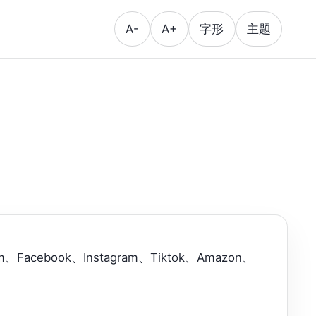
A-
A+
字形
主题
cebook、Instagram、Tiktok、Amazon、