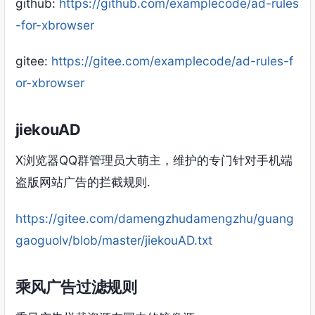
github:
https://github.com/examplecode/ad-rules
-for-xbrowser
gitee:
https://gitee.com/examplecode/ad-rules-f
or-xbrowser
jiekouAD
X浏览器QQ群管理员大萌主，维护的专门针对手机端
盗版网站广告的拦截规则.
https://gitee.com/damengzhudamengzhu/guang
gaoguolv/blob/master/jiekouAD.txt
乘风广告过滤规则