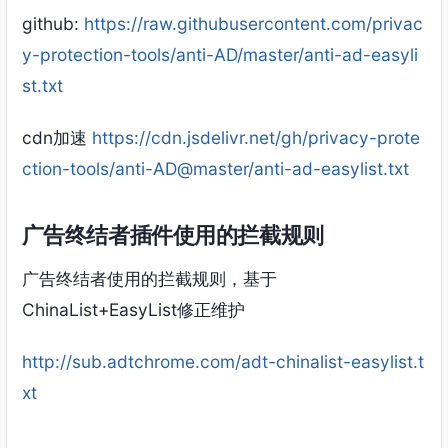
github:
https://raw.githubusercontent.com/privac
y-protection-tools/anti-AD/master/anti-ad-easyli
st.txt
cdn加速
https://cdn.jsdelivr.net/gh/privacy-prote
ction-tools/anti-AD@master/anti-ad-easylist.txt
广告终结者插件使用的拦截规则
广告终结者使用的拦截规则，基于
ChinaList+EasyList修正维护
http://sub.adtchrome.com/adt-chinalist-easylist.t
xt