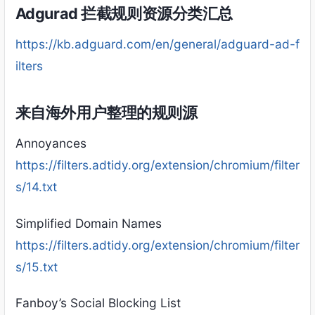
Adgurad 拦截规则资源分类汇总
https://kb.adguard.com/en/general/adguard-ad-f
ilters
来自海外用户整理的规则源
Annoyances
https://filters.adtidy.org/extension/chromium/filter
s/14.txt
Simplified Domain Names
https://filters.adtidy.org/extension/chromium/filter
s/15.txt
Fanboy’s Social Blocking List