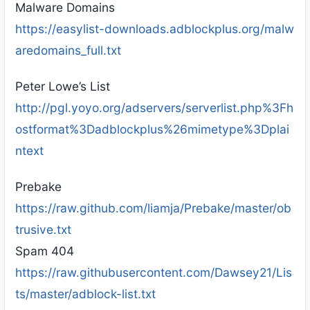
Malware Domains
https://easylist-downloads.adblockplus.org/malw
aredomains_full.txt
Peter Lowe’s List
http://pgl.yoyo.org/adservers/serverlist.php%3Fh
ostformat%3Dadblockplus%26mimetype%3Dplai
ntext
Prebake
https://raw.github.com/liamja/Prebake/master/ob
trusive.txt
Spam 404
https://raw.githubusercontent.com/Dawsey21/Lis
ts/master/adblock-list.txt