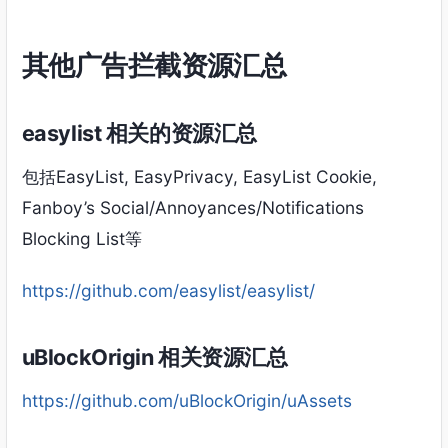
其他广告拦截资源汇总
easylist 相关的资源汇总
包括EasyList, EasyPrivacy, EasyList Cookie,
Fanboy’s Social/Annoyances/Notifications
Blocking List等
https://github.com/easylist/easylist/
uBlockOrigin 相关资源汇总
https://github.com/uBlockOrigin/uAssets