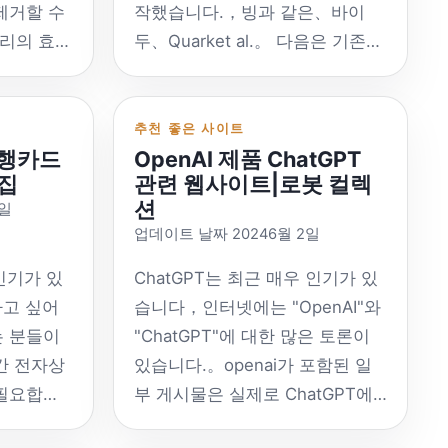
도 없습니다. 무료는 일반적으로
제거할 수
작했습니다.，빙과 같은、바이
m/v1 메인
자체 서버를 설정해야 합니다.。
리의 효율
두、Quarket al.。 다음은 기존의
1、GPT-
서버 필수 권장，직접 구축하는
니다.。
참조 검색과 다른 일부 웹사이트
것이 좋습니다，데이터는 귀하의
:
입니다.。 Tiangong AI 검색：
Google
손에 있습니다. TokenPay：
질 배경 제거
https://search.tiangong.cn/ 중
추천 좋은 사이트
gle.dev/
https://github.com/LightCountry/Token
행카드
OpenAI 제품 ChatGPT
한 파일 형
국어，서류 업로드 가능。 시크릿
오픈 플랫폼
중국어, 영어 자동 인식，오픈 소
수집
관련 웹사이트|로봇 컬렉
 제공
타워 AI 검색：
션
rative언
스，Tron 지원 (USDT-TRC20 포
2일
:
https://Metaso.cn/ 중국어，슬
업데이트 날짜 20246월 2일
1 기본 모
함)、ETH 시리즈 블록체인 모든
하고 사용하
로건은 '광고 없음'，직접적인 결
i Flash
토큰 텔레그램 채널：
도구는 이
과”。중국어로 좋은 경험，검색
 인기가 있
ChatGPT는 최근 매우 인기가 있
https://t.me/TokenPayChannel
 붙여넣기
후 바로 답변을 드립니다.，그래
하고 싶어
습니다，인터넷에는 "OpenAI"와
.com/ 인
텔레그램 그룹：
fun 웹사이
서 웹사이트 URL을 검색하려고
는 분들이
"ChatGPT"에 대한 많은 토론이
https://t.me/TokenPayGroup
능: 무료 사
하면 잘 안 나올 수도 있어요。 그
간 전자상
있습니다.。openai가 포함된 일
.com/api
Epusdt：
 정보 보
리고 나：
 필요합니
부 게시물은 실제로 ChatGPT에
랫폼 API
https://github.com/assimon/epusdt
이미지 도구
https://andisearch.com/ 영문，
외국 신용
대해 이야기하고 있습니다.，그러
중국어，오픈 소스，USDT-
지 도구 기
기존 검색 표시 방법에 더 가깝습