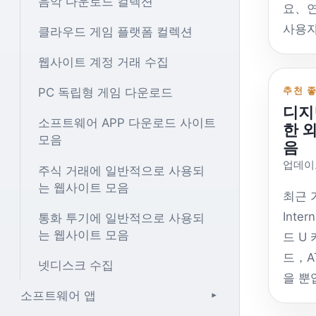
음악 다운로드 컬렉션
체보다
요、연
를 사
사용자
클라우드 게임 플랫폼 컬렉션
트림、
제품의
웹사이트 계정 거래 수집
대、G
두는 
식 A
감과 
추천 
PC 독립형 게임 다운로드
다，따
디지
요.。
소프트웨어 APP 다운로드 사이트
정하지
한 
한 제
모음
음
은 공
다.，
업데이트
다。그
주식 거래에 일반적으로 사용되
고 적
는 웹사이트 모음
은 비
그러한
최근 가
할지 
품 기
Inte
통화 투기에 일반적으로 사용되
다.。 
다.，
는 웹사이트 모음
드 U 
이션은
더 높
드，A
넷디스크 수집
않을 수
기 위
을 뿐
승 스
올라가
소프트웨어 앱
3.5%
▾
다.，
것 같