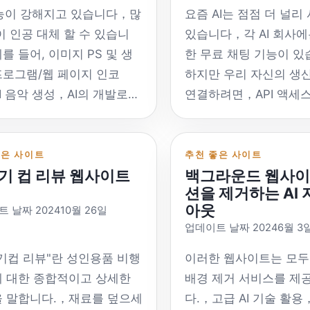
기능이 강해지고 있습니다，많
요즘 AI는 점점 더 널리
이 인공 대체 할 수 있습니
있습니다，각 AI 회사에
를 들어, 이미지 PS 및 생
한 무료 채팅 기능이 
로그램/웹 페이지 인코
하지만 우리 자신의 생
I 음악 생성，AI의 개발로
연결하려면，API 액세
은 산업이 AI로 대체됩니
히 필요합니다，따라서 현
 AI를 사용자 정의하려면 많
를 제공하는 공식 플랫
소，API를 사용해야합니
기록하십시오.。 외국 
좋은 사이트
추천 좋은 사이트
기 컵 리뷰 웹사이트
백그라운드 웹사이
러나 많은 국제 AI 회사는
재 여러 외국 AI 역량이
션을 제거하는 AI 
특정 국가에 서비스를 제공
니다.，그러나 대부분은 
아웃
 날짜 202410월 26일
않습니다.，예를 들어, 중
의 사용을 제한합니다.
업데이트 날짜 20246월 3
서 AI API Transit 스테이
용에는 프록시 전달이 
사용하는 것이 좋습니다.。
있습니다。 Openai cha
기컵 리뷰"란 성인용품 비행
이러한 웹사이트는 모두
 주목해야합니다，일부 대
https://openai.com/api
 대한 종합적이고 상세한
배경 제거 서비스를 제
통 스테이션은 소스 제조업
ChatGPT 공식 API 오
 말합니다.，재료를 덮으세
다.，고급 AI 기술 활