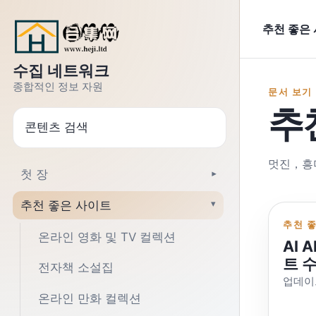
텍스트로 이동
추천 좋은
수집 네트워크
종합적인 정보 자원
문서 보기
추
찾다
멋진，흥
첫 장
▾
추천 좋은 사이트
▾
추천 
온라인 영화 및 TV 컬렉션
AI 
트 
전자책 소설집
업데이트
온라인 만화 컬렉션