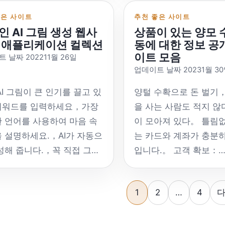
사용한다면 가상카드 '해외
카드를 신청하는 것은 
중국 고객 서비스，중국에
https://api.anthropic.
고：https://dongbd.com/
능: 다양한 배경 제거 
지털은행카드'를 고려해 볼
니다.，일부 판매자는 
좋은 사이트
추천 좋은 사이트
리 사용되는 WeChat 지불이
인 모델：클로드 3.5 
 리뷰：
이미지 생성 유연한 가
인 AI 그림 생성 웹사
상품이 있는 양모 
다. | 가상신용카드 수집》。
디지털 은행 카드를 제공
다、Alipay와 같은 지불 채
로드 3 하이쿠 및 기타 
://www.ajianpingce.com/
Remove.photos 웹사
 애플리케이션 컬렉션
동에 대한 정보 공
으로 디지털 화폐를 수집하
신용카드는 선택사항입
국 사용자가 사용하기 편리
https://clude.ai/ 
이트 모음
사에는 짧은 비디오가 함께
Remove.photos 기능
 날짜 202211월 26일
은 제3자입니다.，법정화폐
반적으로 신청 기준이 
 않습니다。그래서，중국인
애저 오픈AI：
업데이트 날짜 20231월 3
다: Cup Friend's Home
제거 다양한 배경 교체 
환，따라서 충전수수료나 교
다.，KYC(신원 확인) 
짓습니다，사전 판매 및 애
https://azure.microso
s Aircraft Cup Review：
고해상도 이미지 무료 
료 등이 발생하게 됩니
상카드，디지털 카드는
AI 그림이 큰 인기를 끌고 있
양털 수확으로 돈 벌기
판매 고객 서비스를 제공하
us/products/ai-
://mingqiceping.com/ 이 기
PhotoRoom 웹사이트 
물론 은행 카드는 합법입니
로 물리적인 카드가 없
키워드를 입력하세요，가장
을 사는 사람도 적지 
중 교통 스테이션은 우선 순
services/openai-servi
 짧은 비디오 컵 컵 컵이 함
룸 기능: 자동 배경 제
물카드를 이용해 국내
의미합니다.，카드 번호
 언어를 사용하여 마음 속
이 모아져 있다。 틀림
부여 할 수 있습니다.。 대부
Microsoft Azure Ope
공됩니다.：
편집 옵션 일괄 처리 지
에서 직접 현금을 인출할 수
은행 카드만 제공하세요
 설명하세요.，AI가 자동으
는 카드와 계좌가 충분
토큰 사용량에 따라 비용을
API URL：
://www.beibeibei.top/ 홍차
Remove.bg 웹사이트 
 점이 장점이다.。
으로 온라인에서만 섭취
성해 줍니다.，꼭 직접 그릴
입니다.。 고객 확보：
는 환승역입니다. 모델 범
https://.openai.azure
ttp://blacktealab.com/
Remove.bg 기능: 완
Pay International은
습니다.。일반적으로 카
 없어요。 국내 Wenxin 대
http://www.zuanke8.
모델：GPT-4、GPT-3.
내용이 없습니다，광고 차단
무료이며 다양한 애플리
nPay QuickPass에 연결될
수수료가 있습니다.，레
델：
도 중국에서 가장 큰 양
 페이지 매기기
://www.modelscope.cn/
(Azure 버전) Meta Ll
인을 꺼보세요 언박싱 리뷰
나리오를 지원하고 데스
습니다. (국내 은행 카드에
부품이 변경될 수 있습
1
2
…
4
다
://wenxin.baidu.com/moduleApi/ernieVilg
럼일 것입니다.，여기에
aba Cloud 계정 바인딩，일
https://www.llama.com
오우가 비행기 컵을 말했어
리케이션을 제공합니다. 
 않은 UnionPay
래에서는 강조하지 않음
료 Wenxin-Yige：
내는 사람들이 많이 있
I API는 무료로 제공됩니다，
api/ 메타 공식 Llama 
tps://www.zzqzz.com/pc
ckPass 계정이 필요합니
카드에 사용 가능한 구
://yige.baidu.com/#/ 일시
많은 팁 웹사이트가 고