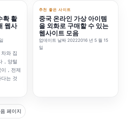
쉽지 않습
나 OpenAI는 실제로 ChatGPT와
com/v1 메
TRC20 결제 기능만 제공 텔레그
기능 고품질
니다.，검색 후 관련사이트 제
이제 가상
동일하지 않습니다.，ChatGPT는
추천 좋은 사이트
소네트、클
램 채널：https://t.me/epusdt 텔
격 전략
공。 빙 AI：
수확 활
중국 온라인 가상 아이템
합니다. |
미국 OpenAI가 개발한 챗봇 프로
웹 경험：
레그램 그룹：
이트 링크:
https://www.bing.com/chat 중
개 웹사
을 외화로 구매할 수 있는
니다.，일
그램입니다.，아마도 OpenAI가
마이크로소프트
https://t.me/epusdt_group
웹사이트 모음
: 배경 자동
국어로 이용 가능，선택언어，과
낮습니
기억하기 더 쉬울 수도 있습니
Epusdt 보조 개발 버전(다각형 체
0일
업데이트 날짜 20222016 년 5 월 15
옵션 제공
학적으로 인터넷에 접속해야 할
필요。 가
다.。 다음 구절을 살펴보세요.，
일
ft.com/en-
인지지를 증가시킵니다)：
다운로드
수도 있습니다。마이크로소프트
 일반적으
ChatGPT를 소개해달라고 부탁했
，차와 집
https://github.com/fmnx/epusdt
링크: 포토
소유，아주 유명한 검색이네요，
는 카드를
어요，그리고 내용을 단순화한 후
않다，양털
ce
중국 BTCPay 서버：
거 다양한
소개가 별로 없음。 데브：
가 CVV인
의 효과： ChatGPT는 인공 신경
없이，전제
nAI 서비스
https://github.com/btcpayserver/btcpa
원
https://devv.ai/zh는 중국어를 제
.，일반적
망을 기반으로 한 언어 모델입니
하다는 것
영어，오픈 소스，다중 암호 화폐
링크:
공합니다，선택언어，과학적으
할 수 있
다.，텍스트 생성이 뛰어납니
.com/ 주요
를 지원합니다，그러나 USDT-
전 자동이며
로 인터넷에 접근해야 함。프로그
드 개설
다.、질의응답, 대화 등 자연어 처
com/ 아마
5 등
TRC20 텔레그램 그룹은 포함되
케이션 시
래머가 사용하는 것이 좋습니
벨에 따라
리 능력。많은 전처리된 데이터와
모 수집 포
ama：
지 않습니다.：
크톱 애플
다.。 카이소 AI：
니다.，아
고급 딥러닝 알고리즘을 사용합니
음 페이지
 팁을 보
/products/llama-
https://t.me/btcpayserver
[…]
https://kaisouai.com/ 중국어，
。 가상
다.，Transformer 모델 기반 변
습니다.，
API 플랫폼
SHKeeper：
질문하려면 Phind 계정에 로그인
체적인 소
형，자동 텍스트 생성을 위해 자
객을 모으