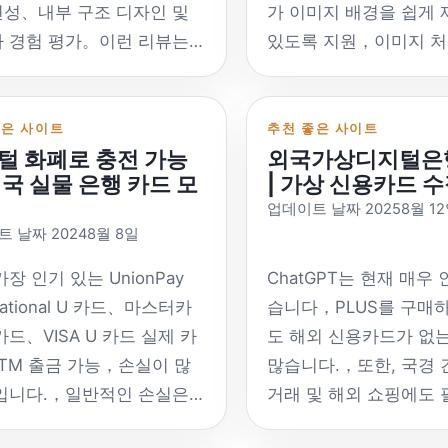
 훨씬 낮습니다.，웹 2 API
API URL：
성、내부 구조 디자인 및
가 이미지 배경을 쉽게 
용할 수 있습니다、환불 스
https://api.openai.co
 경험 평가。이런 리뷰는
있도록 지원，이미지 처
이야기 흐름、저렴한 가격
모델：GPT-5、GPT-4.
 성능과 편의성에만 중점을
성과 효과를 향상시킵
inseng 물과 같은 방법，공
4o 및 기타 웹 경험：
것이 아닙니다.，또한 현실
Pixian.AI 웹사이트 링크
PI로 직접 전송하지 않습니
https://chatgpt.com/ 
사용 편의성에 주목하세
Pixian.AI 기능: 고품
좋은 사이트
추천 좋은 사이트
라서 안정성이 반드시 불안
Gemini：https://ai.goo
털 화폐로 충전 가능
외국가상디지털은
그 목적은 소비자에게 상세
무료 및 유료 옵션 다양
는 않습니다，그러나 그것
Google AI 공식 API 
외국 실물 은행 카드 모
| 가상 신용카드 
품 정보를 제공하는 것입니
식 지원 API 인터페이스
무원만큼 안정적이지 않습니
API URL：https://gene
업데이트 날짜 20258월 1
구매할 때 더 많은 정보를 얻
Cutout.AI 웹사이트 링크
 날짜 20248월 8일
러나 가격은 낮습니다，높
어.googleapis.com/v
절한 선택을 할 수 있도록。
Cutout.AI 기능: 간단
용 성능，필요에 따라 사용
델：Gemini Pro、Gemin
 평가를 통해，소비자는 제
기 쉬운 이미지 컷아웃 
장 인기 있는 UnionPay
ChatGPT는 현재 매우
여부를 고려할 수 있습니
및 기타 웹 경험：
능을 더 잘 이해할 수 있습니
미지 또는 이미지 주소
rnational U 카드、마스터카
습니다，PLUS를 구매
일부 국제 AI API 환승 스테
https://gemini.google
개인적인 필요를 충족하고
를 지원합니다. RMBG.
카드、VISA U 카드 실제 카
도 해외 신용카드가 없
 중국에 서비스를 제공하지
류학 클로드：
은 수준의 삶의 경험을 즐기
트 링크: RMBG.fun 기
TM 출금 가능，손실이 많
많습니다.，또한, 국경 
 있으므로 중국 AI API 환
https://www.anthropic
해。 단 몇 초 만에 하늘로
용 로컬 처리 지원，개인
입니다.，일반적인 손실은
거래 및 해외 쇼핑에도
테이션은 별도로 분류됩니
클로드 공식 API 오픈 플
는 게 가장 공정한 평가인
호 오픈 소스 도구 AI 
 – 4% ~에 대한。따라서 소
다.，하지만 중국에서 
동시에 중국어 읽기는 없습
URL：
아요。 컵 황제 검토 네트워
웹사이트 링크: AI 이미