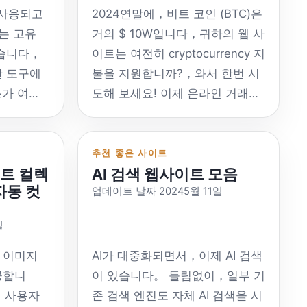
 사용되고
2024연말에，비트 코인 (BTC)은
는 고유
거의 $ 10W입니다，귀하의 웹 사
있습니다，
이트는 여전히 cryptocurrency 지
산 도구에
불을 지원합니까?，와서 한번 시
스가 여전
도해 보세요! 이제 온라인 거래가
재 API
대중화되었습니다，자신의 e -
폼 주소를
Commerce Independent Station
플랫폼 현
에 더 많은 결제 방법을 추가하려
추천 좋은 사이트
트 컬렉
AI 검색 웹사이트 모음
 더 강력합
면，그런 다음 여기에 제공된
자동 컷
업데이트 날짜 20245월 11일
중국 IP
cryptocurrency 수집 방법을 참조
，국내 사
할 수 있습니다.，크로스 버더 거
일
필요할 수
래 기회를 개선하십시오。 더 많
tgpt：
은 기부금을 받기를 바랍니다、참
 이미지
AI가 대중화되면서，이제 AI 검색
/
조 방법에 대해서도 참조 할 수도
공합니
이 있습니다。 틀림없이，일부 기
픈 플랫폼
있습니다。 무료이며 취급 수수료
용，사용자
존 검색 엔진도 자체 AI 검색을 시