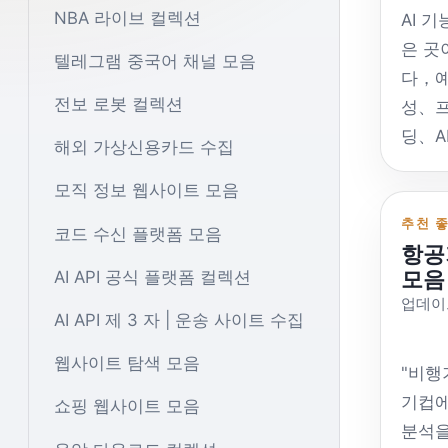
NBA 라이브 컬렉션
AI 
은 곳
텔레그램 중국어 채널 모음
다，예
전보 로봇 컬렉션
성、프
딩、A
해외 가상신용카드 수집
더 많
모직 정보 웹사이트 모음
다.。
은 장
추천 
코드 수신 플랫폼 모음
항공
다，그
모음
AI API 공식 플랫폼 컬렉션
현재 
업데이트
하지 
AI API 제 3 자 | 운송 사이트 수집
국，따라
웹사이트 탐색 모음
션을 
"비행
그것은
기컵에
쇼핑 웹사이트 모음
중 교
분석을