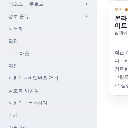
량만 
리소스 다운로드
▾
니다、
크를 알
가상디
추천 
는 널
아지안
정보 공유
온라
수 있
▾
없습니
https
이트
일반적
사용자
널，중
이 기
업데이트
는 것
하지
회원
제공됩니
로 변
들을 
Famou
환수수
최근 
로그 아웃
프터 
https
다.，
다，
는 대
계정
사에는
다，실
정확한
위를 
께 제
ATM
그림을
사회의 – 비밀번호 검색
분은 
https
있다는
로 생
지불하
암호를 재설정
연구소：h
Union
필요는
위：
열면 
Unio
형 모
사회의 – 등록하다
게시물
https
플러그
수 있
https
Alib
가게
_ 라
연결되지
임시 무
부 A
요：ht
Qui
https
쇼핑 카트