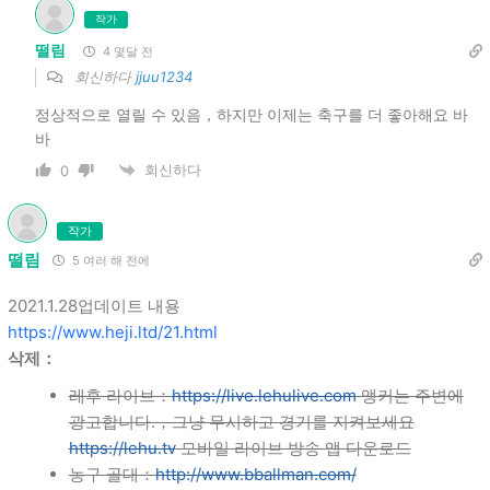
작가
떨림
4 몇달 전
회신하다
jjuu1234
정상적으로 열릴 수 있음，하지만 이제는 축구를 더 좋아해요 바
바
회신하다
0
작가
떨림
5 여러 해 전에
2021.1.28업데이트 내용
https://www.heji.ltd/21.html
삭제：
레후 라이브：
https://live.lehulive.com
앵커는 주변에
광고합니다.，그냥 무시하고 경기를 지켜보세요
https://lehu.tv
모바일 라이브 방송 앱 다운로드
농구 골대：
http://www.bballman.com/