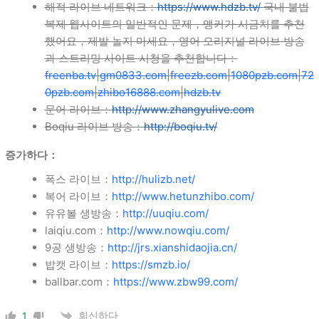
해적 라이브 네트워크：
https://www.hdzb.tv/
국내 불법
복제 웹사이트의 일반적인 문제，앵커가 시금치를 추천
했어요，제발 놀지 마세요，영어 오리지널 라이브 방송
과 스트리밍 사이트 시청을 추천합니다：
freenba.tv
|
gm0833.com
|
freezb.com
|
1080pzb.com
|
72
0pzb.com
|
zhibo16888.com
|
hdzb.tv
문어 라이브：
http://www.zhangyulive.com
Boqiu 라이브 방송：
http://boqiu.tv/
증가하다：
폭스 라이브：
http://hulizb.net/
복어 라이브：
http://www.hetunzhibo.com/
유유볼 생방송：
http://uuqiu.com/
laiqiu.com：
http://www.nowqiu.com/
9공 생방송：
http://jrs.xianshidaojia.cn/
밥캣 라이브：
https://smzb.io/
ballbar.com：
https://www.zbw99.com/
회신하다
1