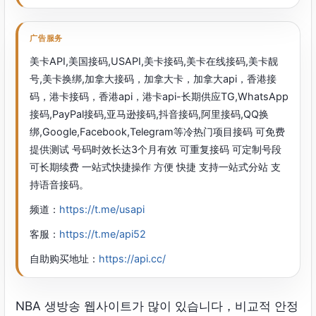
广告服务
美卡API,美国接码,USAPI,美卡接码,美卡在线接码,美卡靓
号,美卡换绑,加拿大接码，加拿大卡，加拿大api，香港接
码，港卡接码，香港api，港卡api-长期供应TG,WhatsApp
接码,PayPal接码,亚马逊接码,抖音接码,阿里接码,QQ换
绑,Google,Facebook,Telegram等冷热门项目接码 可免费
提供测试 号码时效长达3个月有效 可重复接码 可定制号段
可长期续费 一站式快捷操作 方便 快捷 支持一站式分站 支
持语音接码。
频道：
https://t.me/usapi
客服：
https://t.me/api52
自助购买地址：
https://api.cc/
NBA 생방송 웹사이트가 많이 있습니다，비교적 안정