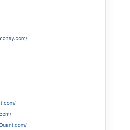
tmoney.com/
nt.com/
.com/
gQuant.com/