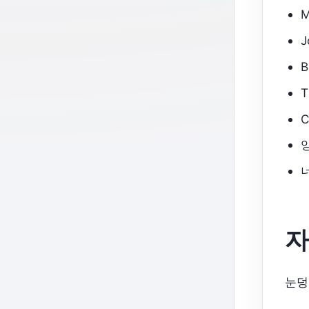
J
자
눈덩