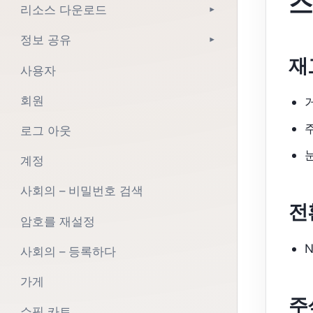
스
리소스 다운로드
▾
정보 공유
▾
재
사용자
회원
로그 아웃
계정
사회의 – 비밀번호 검색
전
암호를 재설정
N
사회의 – 등록하다
가게
주
쇼핑 카트