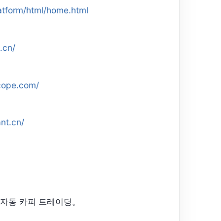
latform/html/home.html
.cn/
scope.com/
nt.cn/
 자동 카피 트레이딩。