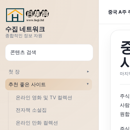
텍스트로 이동
중국 A주
수집 네트워크
종합적인 정보 자원
찾다
첫 장
▾
마지막
추천 좋은 사이트
▾
주식
온라인 영화 및 TV 컬렉션
사람
전자책 소설집
원합
온라인 만화 컬렉션
주식