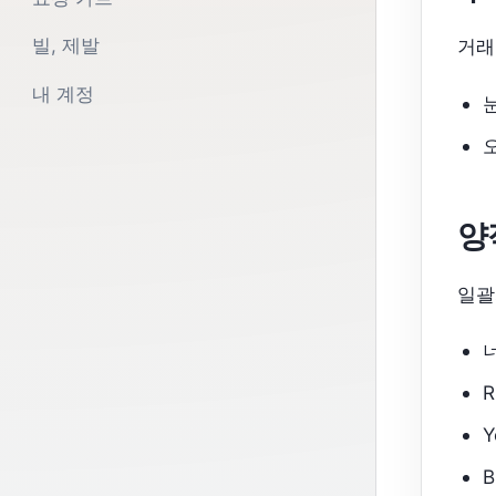
거래
빌, 제발
내 계정
양
일괄