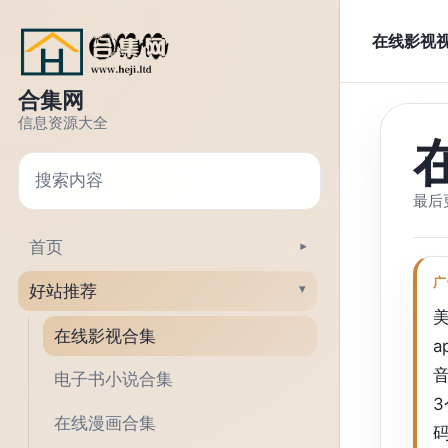
跳转到正文
在线影视
合集网
信息资源大全
搜索
最后更
首页
▾
广
好站推荐
▾
美
在线影视合集
a
音
电子书小说合集
3
在线漫画合集