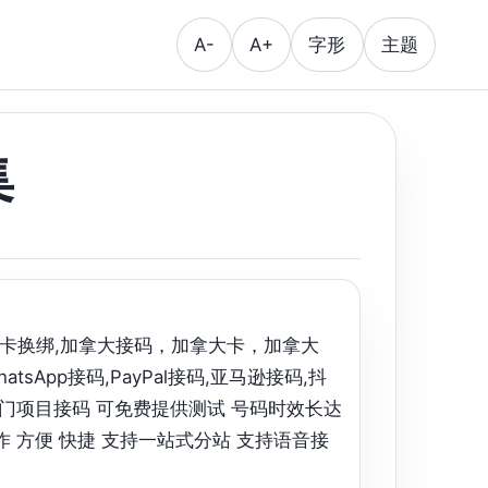
A-
A+
字形
主题
集
号,美卡换绑,加拿大接码，加拿大卡，加拿大
tsApp接码,PayPal接码,亚马逊接码,抖
am等冷热门项目接码 可免费提供测试 号码时效长达
作 方便 快捷 支持一站式分站 支持语音接