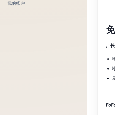
我的帐户
免
厂长
Fo