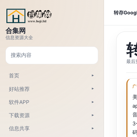
跳转到正文
转存Goog
合集网
信息资源大全
搜索
最后更
首页
▾
广
好站推荐
▾
美
软件APP
▾
a
音
下载资源
▾
3
信息共享
▾