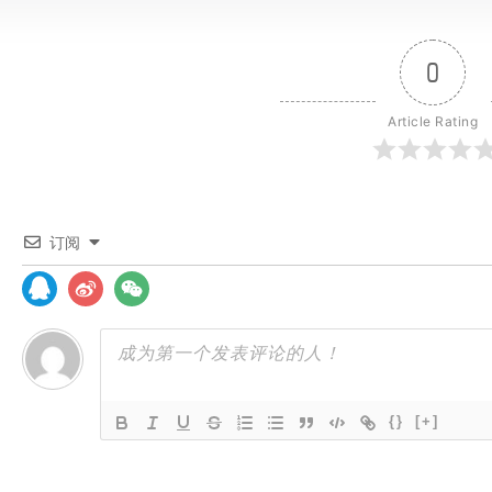
0
Article Rating
订阅
{}
[+]