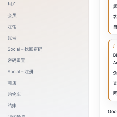
用户
会员
注销
账号
广
Social – 找回密码
B
密码重置
A
Social – 注册
商店
购物车
结账
Go
我的帐户