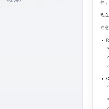
件，
现在
注意：
R
C