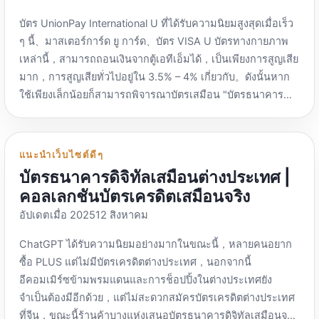
รหัสเชิญ：AEMX70I4，สภาพแวดล้อมไม่ จำกัด，แต่จำนวน
เกี่ยวข้องหลังการค้นหา。 ปิง เอไอ：
(WooCommerce) CoinPayments：
บัตร UnionPay International U ที่ได้รับความนิยมสูงสุดเมื่อเร็ว
ช่องเปิดน้อยไปหน่อย Hubstudio ค่อนข้างพิเศษ，สภาพ
https://www.bing.com/chat มีเป็นภาษาจีน，ภาษาเสริม，
https://www.coinPayments.net/ ภาษาจีนไม่สมบูรณ์，คุณ
ๆ นี้、มาสเตอร์การ์ด ยู การ์ด、บัตร VISA U บัตรทางกายภาพ
แวดล้อมเวอร์ชันฟรีไม่ จำกัด，แต่คุณสามารถเปิดได้ 20 ครั้งต่อ
คุณอาจต้องเข้าถึงอินเทอร์เน็ตทางวิทยาศาสตร์。เป็นเจ้าของ
สามารถเลือกฝากเข้ากระเป๋าเงินของคุณเองได้โดยตรง。รองรับ
เหล่านี้，สามารถถอนเงินจากตู้เอทีเอ็มได้，เป็นเพียงการสูญเสีย
วัน。รองรับ API Extraction Agent。มันมีปลั๊กที่ใช้กันทั่วไป，
โดยไมโครซอฟต์，เป็นการค้นหาที่มีชื่อเสียงมาก，การแนะนำ
USDT-TRC20 […]
มาก，การสูญเสียทั่วไปอยู่ใน 3.5% – 4% เกี่ยวกับ。ดังนั้นหาก
ฉันต้องลงไปและอัปโหลดอีกครั้ง。แม้ว่าสภาพแวดล้อมจะไม่
ตัวไม่มาก。 นักพัฒนา：https://devv.ai/zh ให้บริการภาษา
ใช้เพียงเล็กน้อยก็สามารถพิจารณาบัตรเสมือน "บัตรธนาคาร
จำกัด และน่าสนใจ，แต่จำนวนการเปิดนั้นเล็กเกินไปจริงๆ，ฉัน
จีน，ภาษาเสริม，จำเป็นต้องเข้าถึงอินเทอร์เน็ตทาง
ดิจิทัลเสมือนต่างประเทศ" ได้ | คอลเลกชันบัตรเครดิตเสมือน
ไม่ได้คาดหวังว่ามันจะเหมาะสมกว่านี้。 ไม่ระบุตัวตน：
วิทยาศาสตร์。ที่ต้องการให้โปรแกรมเมอร์ใช้。 ไคโซ เอไอ：
จริง》。 โดยทั่วไปแล้วจะเป็นบุคคลที่สามที่รวบรวมสกุลเงิน
https://incogniton.com/zh-hans/ การดาวน์โหลดการอัปเดต
https://kaisouai.com/ จีน，หากต้องการถาม คุณต้องเข้าสู่
ดิจิทัล，แปลงเป็นสกุลเงินคำสั่ง，ดังนั้นจึงจะมีค่าธรรมเนียมการ
ยุ่งยากเกินไป，เพียงแค่ยอมแพ้! เวอร์ชันไม่ระบุตัวตนฟรีมา
แนะนำเว็บไซต์ดีๆ
ระบบบัญชี Phind：https://www.phind.com/ ภาษาอังกฤษ，
เติมเงินหรือค่าธรรมเนียมการแลกเปลี่ยนเป็นต้น，แน่นอนว่า
พร้อมกับ 10 สภาพแวดล้อม，เปิดอย่างไม่เป็นทางการทุกวัน，มี
บัตรธนาคารดิจิทัลเสมือนต่างประเทศ |
มีการค้นหาภาษาจีน，บล็อก IP จีน。ให้ข้อมูลสรุปการค้นหา
บัตรธนาคารนั้นถูกกฎหมาย，ข้อดีคือสามารถใช้บัตรจริงเพื่อ
ระยะเวลาทดลองใช้สองเดือน，หลังจากสองเดือนมันจะถูกลด
คอลเลกชันบัตรเครดิตเสมือนจริง
และค้นหาที่อยู่เว็บไซต์พร้อมกัน，ประสบการณ์ที่ดี。 ความฉงน
ถอนเงินสดจากตู้เอทีเอ็มในประเทศได้โดยตรง。 UnionPay
ระดับโดยอัตโนมัติเป็นเท่านั้น 3 แพ็คเกจพื้นฐานของไฟล์กำหนด
สนเท่ห์：https://www.perplexity.ai/ ภาษาอังกฤษ，คำตอบ
อัปเดตเมื่อ 202512 สิงหาคม
International สามารถผูกกับ UnionPay QuickPass ได้ (คุณต้อง
ค่า。 แต่กระบวนการดาวน์โหลดเกือบจะยุบฉัน，มันซับซ้อนกว่า
เริ่มต้นคือภาษาอังกฤษ，คุณต้องถามคำตอบภาษาจีนก่อนที่จะ
มีบัญชี UnionPay QuickPass ที่ไม่ได้ผูกกับบัตรธนาคารใน
ฉันที่จะได้รับซอฟต์แวร์อื่น! ต่อมา，สร้างไฟล์การกำหนดค่าที่จะ
ChatGPT ได้รับความนิยมอย่างมากในขณะนี้，หลายคนอยาก
ตอบเป็นภาษาจีน，จำเป็นต้องเข้าถึงอินเทอร์เน็ตทาง
ประเทศ)，หากบัญชีของคุณถูกผูกไว้กับบัตรธนาคารในประเทศ
อัปเดต，อัปเดตและรายงานข้อผิดพลาด，ยอมแพ้อย่างเด็ด
ซื้อ PLUS แต่ไม่มีบัตรเครดิตต่างประเทศ，นอกจากนี้
วิทยาศาสตร์。ผลการค้นหาภาษาจีนอยู่ในระดับปานกลาง。
คุณจะต้องยกเลิกและลงทะเบียนใหม่。สังเกต：ตั้งรหัสผ่าน
ขาด。 รองรับการเติมเงิน cryptocurrency。 […]
อีคอมเมิร์ซข้ามพรมแดนและการช็อปปิ้งในต่างประเทศยัง
ฉันทามติ：https://consensus.app/search/ ภาษาอังกฤษ，
ก่อน，ผูกบัตรที่ด้านหลัง，มิฉะนั้นคุณอาจต้องผูกบัตรต่อไปก่อน
จำเป็นต้องมีอีกด้วย，แต่ไม่สะดวกสมัครบัตรเครดิตต่างประเทศ
การค้นหาของจีนไม่ดี。การค้นหาทางวิชาการ。
จึงจะสามารถใช้งานได้。)，สามารถใช้งานร่วมกับเครื่อง POS
ที่จีน，ขณะนี้ร้านค้าบางแห่งเสนอบัตรธนาคารดิจิทัลเสมือนจริง