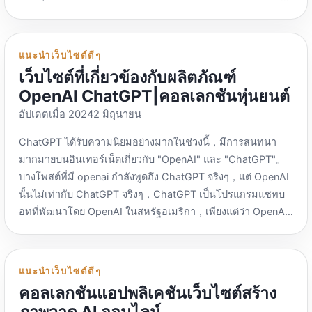
ได้，การสแกนรหัส QR QuickPass รองรับเฉพาะเวอร์ชันของผู้
| บัตรเครดิตเป็นทางเลือก，โดยทั่วไปเกณฑ์การสมัครจะต่ำ，
ค้าเท่านั้น。ไม่สามารถผูก WeChat ได้、อาลีเพย์。 วีการ์ด：
จำเป็นต้องมี KYC (การยืนยันตัวตน)。 การ์ดเสมือนจริง，โดย
https://www.51vcard.com/ รหัสเชิญ：112085 สามารถผูก
ทั่วไปการ์ดดิจิทัลหมายถึงการ์ดที่ไม่มีการ์ดจริง，ระบุเฉพาะบัตร
แนะนำเว็บไซต์ดีๆ
กับ Cloud QuickPass สำหรับค่าธรรมเนียมการถอนเงินสด/การ
ธนาคารที่มีหมายเลขบัตร CVV เท่านั้น，โดยปกติสามารถ
เว็บไซต์ที่เกี่ยวข้องกับผลิตภัณฑ์
ใช้ 2% ，ค่าธรรมเนียมการถอนเงินสดขั้นต่ำ 5U/ค่าธรรมเนียม
บริโภคได้ทางออนไลน์เท่านั้น。ปกติจะมีค่าธรรมเนียมในการ
OpenAI ChatGPT|คอลเลกชันหุ่นยนต์
การเติมเงินธุรกรรม 2% ค่าธรรมเนียมการสร้างบัตร วิธีการเติม
เปิดบัตร，ชิ้นส่วนอาจแตกต่างกันไปขึ้นอยู่กับระดับ，ไม่เน้นด้าน
เงิน 249U：USDT-trc20、USDT-bep20、กลุ่มโทรเลขรูป
อัปเดตเมื่อ 20242 มิถุนายน
ล่าง。 โปรดตรวจสอบเว็บไซต์อย่างเป็นทางการหรือสอบถาม
หลายเหลี่ยม USDT：https://t.me/VCard_WTP บริการลูกค้า
ฝ่ายบริการลูกค้าเกี่ยวกับช่องทางการบริโภคเฉพาะที่มีสำหรับ
ChatGPT ได้รับความนิยมอย่างมากในช่วงนี้，มีการสนทนา
โทรเลข：https://t.me/Kirsch1 VISA MasterCard สามารถผูก
การ์ดเสมือน。 ทำได้เพียงชำระเงินแต่ไม่สามารถรับการชำระ
มากมายบนอินเทอร์เน็ตเกี่ยวกับ "OpenAI" และ "ChatGPT"。
กับการใช้งาน Alipay และ WeChat ได้。 มาเพย์กันเถอะ：
เงินได้ โดยปกติจะเรียกว่าการ์ด U，ส่วนใหญ่สามารถชาร์จได้
บางโพสต์ที่มี openai กำลังพูดถึง ChatGPT จริงๆ，แต่ OpenAI
http://Letspay.cc/ รหัสเชิญ：ZI3232，ช่องทางการเติมเงิน
โดยใช้ UDST หรือ UDSC เท่านั้น，ไม่สามารถใช้สกุลเงินตาม
นั้นไม่เท่ากับ ChatGPT จริงๆ，ChatGPT เป็นโปรแกรมแชทบ
ทั่วโลกไม่จำกัด：ค่าธรรมเนียมการฝาก USDT：ไม่มีค่า
กฎหมายเพื่อเติมเงินได้
อทที่พัฒนาโดย OpenAI ในสหรัฐอเมริกา，เพียงแต่ว่า OpenAI
ธรรมเนียมในการเปิดบัตร：138สกุลเงินของคุณ：ดอลลาร์
อาจจะจำง่ายกว่า。 ลองดูข้อความต่อไปนี้，ฉันขอให้เขาแนะนำ
ฮ่องกง HKD 2% สำหรับการบริโภคนอกฮ่องกง： ค่าธรรมเนียม
ChatGPT，และเอฟเฟกต์หลังจากทำให้เนื้อหาง่ายขึ้น：
รายปี 10U ชำระล่วงหน้าสำหรับการเปิดการ์ดกลุ่มโทรเลข：
ChatGPT คือโมเดลภาษาที่ใช้โครงข่ายประสาทเทียม，มีการ
https://t.me/LetsPayhk บริการลูกค้าโทรเลข：
แนะนำเว็บไซต์ดีๆ
สร้างข้อความที่ยอดเยี่ยม、ความสามารถในการประมวลผล
https://t.me/Ziqing2001 THPay：https://www.thpay.org/
คอลเลกชันแอปพลิเคชันเว็บไซต์สร้าง
ภาษาธรรมชาติ เช่น คำถามและคำตอบ และบทสนทนา。ใช้
ค่าธรรมเนียมการเปิดบัตร：100U ระยะเวลาที่ถูกต้อง：5ค่า
ภาพวาด AI ออนไลน์