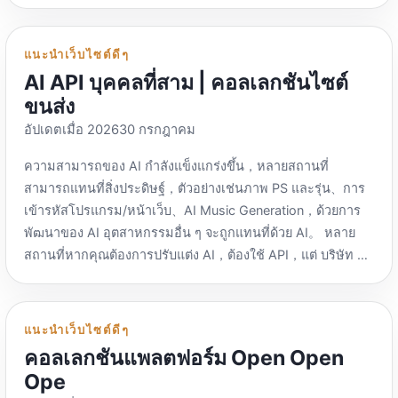
วินโดวส์。 นีโอเบราว์เซอร์：https://neobrowser.ai/ เผยแพร่
โดยบริษัทรักษาความปลอดภัยทางไซเบอร์ Norton，ถูกต้อง
แล้ว，ซอฟต์แวร์ป้องกันไวรัส BrowserOS：
แนะนำเว็บไซต์ดีๆ
https://www.browseros.com/ โอเพ่นซอร์สและใช้งานได้
AI API บุคคลที่สาม | คอลเลกชันไซต์
ฟรี，AI API ต้องมีการชำระเงิน，สามารถใช้โมเดลท้องถิ่นได้。
ขนส่ง
ดาวหาง：https://www.perplexity.ai/grow/comet ใช้งานได้
อัปเดตเมื่อ 202630 กรกฎาคม
ฟรี，ค้นหา AI โดย Perplexity，ระยะเวลาโปรโมชั่นปัจจุบัน，
คุณสามารถรับสมาชิก Perplexity Pro หนึ่งเดือนได้โดยการ
ความสามารถของ AI กำลังแข็งแกร่งขึ้น，หลายสถานที่
ดาวน์โหลดตามคำเชิญ。 ดาวน์โหลดต้องใช้พรอกซี，หากมี
สามารถแทนที่สิ่งประดิษฐ์，ตัวอย่างเช่นภาพ PS และรุ่น、การ
ปัญหา "กำลังรอการเชื่อมต่อเครือข่าย" เมื่อดาวน์โหลด การ
เข้ารหัสโปรแกรม/หน้าเว็บ、AI Music Generation，ด้วยการ
ดาวน์โหลดจะไม่สามารถดาวน์โหลดได้เนื่องจากการรอ，
พัฒนาของ AI อุตสาหกรรมอื่น ๆ จะถูกแทนที่ด้วย AI。 หลาย
จำเป็นต้องเปิดฟังก์ชัน Tun ของซอฟต์แวร์พร็อกซี。 หน้าแรก
สถานที่หากคุณต้องการปรับแต่ง AI，ต้องใช้ API，แต่ บริษัท AI
ของความสับสนถูกล็อคเนื่องจากหน้าแท็บใหม่，ดังนั้นหน้าแท็บ
ระหว่างประเทศหลายแห่งไม่ได้ให้บริการแก่บางประเทศใน
ใหม่จึงต้องใช้บันได，ไม่เช่นนั้นจะไม่สามารถเข้าถึงได้。
ปัจจุบัน，ตัวอย่างเช่นจีน，ดังนั้นการใช้สถานีขนส่ง AI API จึง
ChatGPT Atlas：https://chatgpt.com/zh-Hans-CN/atlas
เป็นทางเลือกที่ดี。 ควรสังเกตว่า，สถานีขนส่งบางแห่งต่ำกว่าที่
แนะนำเว็บไซต์ดีๆ
ปัจจุบันมีเฉพาะเวอร์ชัน macOS เท่านั้น，ไม่มีเวอร์ชัน
ผู้ผลิตต้นทางมาก，เป็นไปได้ที่จะใช้ Web 2 API、กระแสเงิน
คอลเลกชันแพลตฟอร์ม Open Open
Windows。 เบราว์เซอร์ Genspark AI：
คืน、การไหลของเรื่องราว、เขตราคาต่ำ、วิธีการเช่นน้ำโสม，
Ope
https://www.genspark.ai/browser การค้นหา AI ผลิตโดย
ไม่โอนโดยตรงไปยัง API อย่างเป็นทางการ，ดังนั้นความมั่นคง