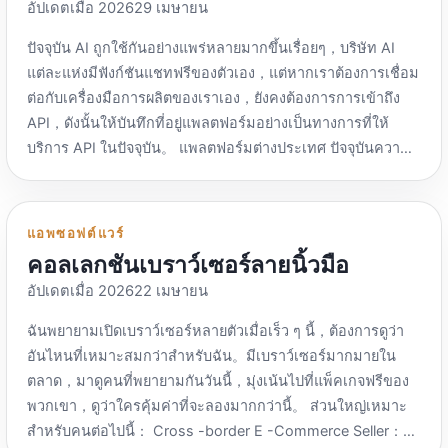
Genspark，สามารถใช้โมเดลขนาดใหญ่ของ AI ในพื้นที่ได้。
อัปเดตเมื่อ 202629 เมษายน
จึงไม่จำเป็นต้องไม่เสถียร，แต่มันก็ไม่มั่นคงเท่าเจ้าหน้าที่。แต่
เพื่อนๆ：https://Fellou.ai/ เดต้าเซิร์ฟ：https://deta.surf/ ยัง
ราคาต่ำ，ประสิทธิภาพที่มีต้นทุนสูง，คุณสามารถพิจารณาได้
ปัจจุบัน AI ถูกใช้กันอย่างแพร่หลายมากขึ้นเรื่อยๆ，บริษัท AI
อยู่ในช่วงเบต้า。 ใช่：https://www.diabrowser.com/ บล็อก
ว่าจะใช้ตามความต้องการของคุณหรือไม่。 สถานีถ่ายโอน AI
แต่ละแห่งมีฟังก์ชันแชทฟรีของตัวเอง，แต่หากเราต้องการเชื่อม
การเข้าถึง IP ของจีน ปัจจุบันมีเฉพาะเวอร์ชัน macOS เท่านั้น，
API ของจีนได้รับการจัดประเภทแยกกัน เนื่องจากสถานีถ่ายโอน
ต่อกับเครื่องมือการผลิตของเราเอง，ยังคงต้องการการเข้าถึง
เวอร์ชัน Windows จำเป็นต้องสมัครเพื่อรอรายการ。 เวอร์ชัน
AI API ระหว่างประเทศบางแห่งอาจไม่ให้บริการไปยังประเทศ
API，ดังนั้นให้บันทึกที่อยู่แพลตฟอร์มอย่างเป็นทางการที่ให้
คอมพิวเตอร์ Doubao：https://www.doubao.com Doubao
จีน，ไม่มีการอ่านภาษาจีนในเวลาเดียวกัน、บริการลูกค้าชาว
บริการ API ในปัจจุบัน。 แพลตฟอร์มต่างประเทศ ปัจจุบันความ
เวอร์ชันพีซีควรถือเป็นเบราว์เซอร์ด้วย，รายการโปรดของ
จีน，ไม่มีการชำระเงิน WeChat อย่างกว้างขวางในประเทศ
สามารถ AI ต่างประเทศหลายอย่างแข็งแกร่งขึ้น，อย่างไรก็ตาม
เบราว์เซอร์สามารถนำเข้าได้。 สตรอเบอร์รี่：
จีน、ช่องทางการชำระเงินเช่น Alipay，ไม่สะดวกสำหรับผู้ใช้
ส่วนใหญ่จำกัดการใช้ IP ของจีน，การใช้งานภายในประเทศ
https://Strawberrybrowser.com/ ไม่สามารถใช้งานได้ใน
จีนที่จะใช้。ดังนั้น，คนจีนสร้าง，สถานีขนส่งที่ให้บริการลูกค้า
อาจต้องมีการส่งต่อพรอกซี。 OpenAI ChatGPT：
ขณะนี้，จำเป็นต้องสมัครเพื่อรอรายการ。 โอเปร่านีออน：
แอพซอฟต์แวร์
ล่วงหน้าและบริการลูกค้าหลังการขายสามารถให้ความสำคัญ
https://openai.com/api/ ChatGPT URL API แพลตฟอร์มเปิด
https://www.operaneon.com/ ก่อตั้งผู้ผลิตเบราว์เซอร์ […]
คอลเลกชันเบราว์เซอร์ลายนิ้วมือ
ได้。 ส่วนใหญ่เป็นสถานีรับส่งที่จ่ายตามการใช้งานโทเค็น
อย่างเป็นทางการของ ChatGPT：https://api.openai.com/v1
โมเดลสโคป：https://www.modelscope.cn/ ผูกบัญชี
อัปเดตเมื่อ 202622 เมษายน
โมเดลหลัก：GPT-5、GPT-4.1、GPT-4o และประสบการณ์
Alibaba Cloud，AI API บางแห่งมีให้บริการฟรี，แบ่งปันจำนวน
เว็บอื่นๆ：https://chatgpt.com/ Google ราศีเมถุน：
ฉันพยายามเปิดเบราว์เซอร์หลายตัวเมื่อเร็ว ๆ นี้，ต้องการดูว่า
2,000 ครั้งต่อวัน。 ซิลิคอนโฟลว์：https://โมเดล AI ที่ให้
https://ai.google.dev/ URL API แพลตฟอร์มเปิด API อย่างเป็น
อันไหนที่เหมาะสมกว่าสำหรับฉัน。มีเบราว์เซอร์มากมายใน
บริการโดย Siliconflow.cn/ เป็นโมเดล AI แบบโอเพ่นซอร์ส
ทางการของ Google AI：https://โมเดลหลัก generative
ตลาด，มาดูคนที่พยายามกันวันนี้，มุ่งเน้นไปที่แพ็คเกจฟรีของ
ทั้งหมด，ส่วนหนึ่งของโมเดลสามารถทดสอบได้โดยการลง
language.googleapis.com/v1：ราศีเมถุนโปร、Gemini Flash
พวกเขา，ดูว่าใครคุ้มค่าที่จะลองมากกว่านี้。 ส่วนใหญ่เหมาะ
ทะเบียนสมดุล 14 หยวน。รองรับการลงทะเบียนหมายเลข
และประสบการณ์เว็บอื่นๆ：https://gemini.google.com/ มา
สำหรับคนต่อไปนี้： Cross -border E -Commerce Seller：
โทรศัพท์มือถือและเข้าสู่ระบบเท่านั้น。 บางรุ่นมีให้บริการฟรี。
นุษยวิทยาคลอดด์：https://www.anthropic.com/api Claude