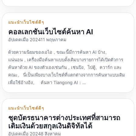
คัพ คัพ คัพ：https://www.beibeibei.top/ ห้องปฏิบัติการวิจัย
9ZEDXKXU051QTC1，เพียงพอต่อการใช้ชีวิตประจำวัน
หลายรูปแบบ มีอินเทอร์เฟซ API ลิงก์เว็บไซต์ Cutout.AI:
กำหนดค่าเซิร์ฟเวอร์สูง：https://shkeeper.io/ ช่องโทรเลข：
ชาดำ：http://blacktealab.com/ หากเปิดแล้วไม่มีเนื้อหา，
เวอร์ชันฟรีมี 2 สภาพแวดล้อม，สามารถเปิด 20 ครั้งต่อวัน。
คุณสมบัติ Cutout.AI: เครื่องมือตัดรูปภาพที่เรียบง่ายและใช้งาน
https://t.me/shkeeper_updates UPay Pro：
ลองปิดปลั๊กอินบล็อคโฆษณา Unboxing รีวิว_เล่าอู๋บอกว่าถ้วย
เบราว์เซอร์ลายนิ้วมือภาษาดับเพลิง：
ง่ายรองรับการวางรูปภาพหรือที่อยู่รูปภาพลิงก์เว็บไซต์
https://github.com/wangegou/UPAY_PRO ภาษาจีน，
แนะนำเว็บไซต์ดีๆ
เครื่องบิน：https://www.zzqzz.com/pc คลับสุภาพบุรุษสิ่ง
https://www.huoyuyan.com/product/fingerprint.html รหัส
RMBG.fun: คุณสมบัติ RMBG.fun: ใช้งานฟรี รองรับการ
โปรแกรมโอเพ่นซอร์ส，รองรับ USDT \ USDC หลายโซ่，มีเว็บ
คอลเลกชันเว็บไซต์ค้นหา AI
ประดิษฐ์：https://m.shenshishenqi.com/ การประเมินผลอ
เชิญ：1QL7，ผลิตภัณฑ์หลักของเขาคือ Fire Language RPA
ประมวลผลในเครื่อง，ปกป้องความเป็นส่วนตัว เครื่องมือ
แบ็กเอนด์，การเขียนซ้ำครั้งที่สองตามโครงการ EPUSDT
ย่างมืออาชีพ-ตงเป่ยจิ：https://www.dongbeiji.com/pingce
อัปเดตเมื่อ 202411 พฤษภาคม
การรวมกันของเบราว์เซอร์ลายนิ้วมือ + PRA น่าจะมีประโยชน์
โอเพ่นซอร์ส ลิงก์เว็บไซต์เครื่องมือรูปภาพ AI: คุณสมบัติเครื่อง
ดั้งเดิมไม่จำเป็นต้องใช้เซิร์ฟเวอร์ CryptocurrencyCheckout：
ข้อมูลอ้างอิง： https://linux.do/t/topic/221364
มาก บิตเบราว์เซอร์：https://www.bitbrowser.cn/ Balanced
มือรูปภาพ AI: คุณสมบัติการลบพื้นหลังหลายรายการ การสร้าง
ด้วยความนิยมของเอไอ，ขณะนี้มีการค้นหา AI บ้าง。
https://cryptocurrencycheckout.com/ ภาษาอังกฤษ，มีสกุล
Choice เวอร์ชันฟรีมี 10 สภาพแวดล้อมโดยตรง，สามารถเปิด
ภาพคุณภาพสูง กลยุทธ์การกำหนดราคาที่ยืดหยุ่น ลิงก์เว็บไซต์
แน่นอน，เครื่องมือค้นหาแบบดั้งเดิมบางรายการได้เปิดตัวการ
เงินดิจิทัลที่รองรับ TOKEN188 มากมาย：
ได้ 50 ครั้งต่อวัน! รองรับ API Extraction Agent，Maskfog จะ
Remove.photos: คุณสมบัติ Remove.photos: ลบพื้นหลังโดย
ค้นหาด้วย AI ของตัวเองเช่นกัน，เช่นปิง、ไป่ตู้、ควาร์ก และ
https://www.188pay.net/ จีน，ไม่จำเป็นต้องสร้างแพลตฟอร์ม
เปลี่ยน IP โดยอัตโนมัติทุกครั้งที่คุณเปิด：
อัตโนมัติ มีตัวเลือกการแทนที่พื้นหลังที่หลากหลาย ดาวน์โหลด
คณะ。 นี่เป็นเพียงบางเว็บไซต์ที่แตกต่างจากการค้นหาแบบเดิม
API การตรวจสอบที่อยู่ USDT，รองรับการชำระเงินที่ง่ายดาย，
https://www.maskfog.com/ มีสภาพแวดล้อมฟรีมากมาย มี
ภาพความละเอียดสูง ลิงก์เว็บไซต์ PhotoRoom ฟรี: คุณสมบัติ
เพื่อใช้อ้างอิง。 ค้นหา Tiangong AI：
รองรับเฉพาะโปรแกรมสนับสนุน USDT-TRC20：
สภาพแวดล้อม 20 รายการให้ฟรี。 มันค่อนข้างลำบากในการ
ห้องภาพ: การลบพื้นหลังอัตโนมัติ ตัวเลือกการแก้ไขหลายตัว
https://search.tiangong.cn/ จีน，สามารถอัพโหลดเอกสาร
https://github.com/anonymitypay/usdtpayapi ช่องทาง
ใช้ maskfog，มีแนวคิด "อุปกรณ์"，แต่ละสภาพแวดล้อมจะ
รองรับการประมวลผลแบบแบตช์ ลิงก์เว็บไซต์ Remove.bg:
ได้。 ค้นหา AI ของ Secret Tower：https://metaso.cn/ จีน，
โทรเลข：https://t.me/tokenview188 กลุ่มโทรเลข：
ต้องเชื่อมโยงกับอุปกรณ์ (สามารถเป็นท้องถิ่นได้，คุณสามารถ
คุณสมบัติ Remove.bg: อัตโนมัติเต็มรูปแบบและฟรี รองรับ
สโลแกนคือ "ไม่มีการโฆษณา，ผลลัพธ์โดยตรง”。ประสบการณ์
https://t.me/coinpaybest มีค่าธรรมเนียมการจัดการหากคุณ
แนะนำเว็บไซต์ดีๆ
ซื้อได้)，และข้อมูลด้านสิ่งแวดล้อมจำเป็นต้องกรอกบัญชี。คุณ
สถานการณ์แอปพลิเคชันที่หลากหลาย และมอบแอปพลิเคชันเด
ที่ดีในภาษาจีน，คำตอบจะได้รับโดยตรงหลังจากการค้นหา，ดัง
ต้องการใช้โดยตรง，พิจารณาใช้บริการแบบชำระเงิน，เพราะ
ชุดบัตรธนาคารต่างประเทศที่สามารถ
ต้องสูญเสียปลั๊กด้วยตนเองด้วยตนเอง。แม้ว่าสภาพแวดล้อมฟรี
สก์ท็อป […]
นั้นหากคุณต้องการค้นหา URL ของเว็บไซต์ก็อาจทำงานได้ไม่ดี
อาจจะไม่มีการบริการลูกค้าให้ฟรีๆ，คุณต้องหาวิธีแก้ไขทุก
เติมเงินด้วยสกุลเงินดิจิทัลได้
จะมีมากขึ้น，แต่มันไม่ใช่เรื่องง่ายที่จะใช้。 รองรับการเติมเงิน
นัก。 และฉัน：https://andisearch.com/ ภาษาอังกฤษ，ใกล้
อย่างด้วยตัวเอง。 มีปลั๊กอินบางตัวให้มา，บูรณาการเข้ากับ
cryptocurrency。 ความไม่สงบ：https://www.hubstudio.cn/
อัปเดตเมื่อ 20248 สิงหาคม
เคียงกับวิธีการแสดงการค้นหาแบบเดิมมากขึ้น，ระบุเว็บไซต์ที่
โปรแกรมที่มีอยู่ได้อย่างง่ายดาย，เช่น WordPress