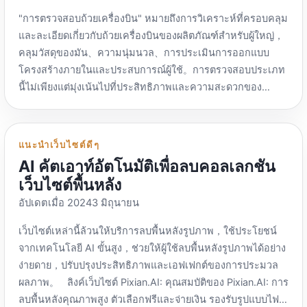
อย่างสมบูรณ์สำหรับแต่ละบัญชี、สภาพแวดล้อมมือถือบนคลา
https://github.com/LightCountry/TokenPay จดจำภาษาจีน
"การตรวจสอบถ้วยเครื่องบิน" หมายถึงการวิเคราะห์ที่ครอบคลุม
วด์，จับคู่ข้อมูลอุปกรณ์ที่เป็นอิสระอย่างสมบูรณ์และ IP
และอังกฤษอัตโนมัติ，โปรแกรมโอเพ่นซอร์ส，รองรับ TRON
และละเอียดเกี่ยวกับถ้วยเครื่องบินของผลิตภัณฑ์สำหรับผู้ใหญ่，
บริสุทธิ์，ป้องกันไม่ให้หลายบัญชีถูกแบนอย่างมีประสิทธิภาพ!
(รวมถึง USDT-TRC20)、ซีรีย์ ETH บล็อกช่องโทเค็นโทรเลข
คลุมวัสดุของมัน、ความนุ่มนวล、การประเมินการออกแบบ
ระบบนิเวศ API แบบเปิดเต็มรูปแบบ ：เชื่อมต่อกับ
ทั้งหมด：https://t.me/TokenPayChannel กลุ่มโทรเลข：
โครงสร้างภายในและประสบการณ์ผู้ใช้。การตรวจสอบประเภท
Selenium/Puppeteer ฯลฯ ได้อย่างราบรื่น เพื่อให้ควบคุม
https://t.me/TokenPayGroup Epusdt：
นี้ไม่เพียงแต่มุ่งเน้นไปที่ประสิทธิภาพและความสะดวกของ
สคริปต์อัตโนมัติได้อย่างง่ายดาย； นโยบายฟรี ：สภาพแวดล้อม
https://github.com/assimon/epusdt ภาษาจีน，โปรแกรม
ผลิตภัณฑ์เท่านั้น，ใส่ใจกับความสมจริงและความสะดวกสบาย
ของเบราว์เซอร์นั้นฟรีอย่างสมบูรณ์ในช่วง Early Mover
โอเพ่นซอร์ส，มีเพียงฟังก์ชันการชำระเงิน USDT-TRC20
ในการใช้งานด้วย。มีวัตถุประสงค์เพื่อให้ข้อมูลผลิตภัณฑ์โดย
Program，เฉพาะโทรศัพท์ระบบคลาวด์เท่านั้นที่คิดราคาต่ำกว่า
เท่านั้นที่มีให้ในช่องโทรเลข：https://t.me/epusdt กลุ่ม
ละเอียดแก่ผู้บริโภค，เพื่อให้พวกเขาสามารถตัดสินใจเลือกซื้อ
มาตรฐานอุตสาหกรรม! อินเทอร์เฟซ API/ระบบการซิงโครไนซ์
แนะนำเว็บไซต์ดีๆ
โทรเลข：https://t.me/epusdt_group Epusdt เวอร์ชันการ
ได้อย่างมีข้อมูลและเหมาะสมมากขึ้น。ผ่านการประเมินดัง
การควบคุมกลุ่ม/การจัดการพนักงาน ฯลฯ，ฟรี! ทรัพยากร
AI คัตเอาท์อัตโนมัติเพื่อลบคอลเลกชัน
พัฒนารอง(เพิ่มการสนับสนุนห่วงโซ่รูปหลายเหลี่ยม)：
กล่าว，ผู้บริโภคสามารถเข้าใจคุณลักษณะของผลิตภัณฑ์ได้ดี
มหาศาลทั่วโลก：ผู้ใช้ที่ลงทะเบียนสามารถรับปริมาณการใช้พร็
เว็บไซต์พื้นหลัง
https://github.com/fmnx/epusdt เซิร์ฟเวอร์ BTCPay ของ
ขึ้น，เพื่อตอบสนองความต้องการส่วนบุคคลและเพลิดเพลินไป
อกซีฟรีสูงสุด 14GB，เข้าร่วมกลุ่มและเข้าร่วมกิจกรรมเพิ่มเติม
จีน：https://github.com/btcpayserver/btcpayserver ภาษา
อัปเดตเมื่อ 20243 มิถุนายน
กับประสบการณ์ชีวิตที่มีคุณภาพยิ่งขึ้น。 ฉันคิดว่าการประเมินที่
เพื่อรับการเข้าชมฟรี。 เบราว์เซอร์ลายนิ้วมือ Roxy：
อังกฤษ，โปรแกรมโอเพ่นซอร์ส，รองรับการเข้ารหัสหลายสกุล
ยุติธรรมที่สุดคือการขึ้นสู่ท้องฟ้าภายในไม่กี่วินาที。 รู้จักเครือ
https://www.roxybrowser.com/en รหัสเชิญ：0326NZHA，
เว็บไซต์เหล่านี้ล้วนให้บริการลบพื้นหลังรูปภาพ，ใช้ประโยชน์
เงิน，แต่โปรดทราบว่าไม่รวมกลุ่ม Telegram ของ USDT-
ข่ายรีวิว Cup Emperor：https://dongbd.com/ รีวิวอาเจียน：
อ้างว่าวิศวกรของ Google มีส่วนร่วมในการสร้างเวอร์ชันฟรี
จากเทคโนโลยี AI ขั้นสูง，ช่วยให้ผู้ใช้ลบพื้นหลังรูปภาพได้อย่าง
TRC20：https://t.me/btcpayserver SHKeeper：
https://www.ajianpingce.com/ บทความนี้มาพร้อมกับวิดีโอ
พร้อม 5 หน้าต่าง บัญชีที่ลงทะเบียนผ่านการเชิญสามารถรับ
ง่ายดาย，ปรับปรุงประสิทธิภาพและเอฟเฟกต์ของการประมวล
https://github.com/vsys-host/shkeeper.io ภาษาอังกฤษ，
สั้น ๆ : Cup Friend’s Home Famous Aircraft Cup Review：
ส่วนลด 5% ถาวรสำหรับการบริโภค ADSPower：
ผลภาพ。 ลิงค์เว็บไซต์ Pixian.AI: คุณสมบัติของ Pixian.AI: การ
โปรแกรมโอเพ่นซอร์ส，รองรับการเข้ารหัสหลายสกุลเงิน，มี
https://mingqiceping.com/ บทความนี้มาพร้อมกับวิดีโอสั้นๆ
https://www.adspower.net/ รหัสเชิญ：
ลบพื้นหลังคุณภาพสูง ตัวเลือกฟรีและจ่ายเงิน รองรับรูปแบบไฟล์
เว็บแบ็กเอนด์，เว็บไซต์อย่างเป็นทางการที่มีข้อกำหนดการ