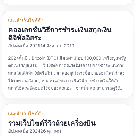
หากคุณมีร้านค้ามากมาย，ฉันไม่ต้องการมีความสัมพันธ์กับ
ฉินหยุน：https://www.qiniu.com/ ในอดีตธุรกิจหลักคือ
URL API แพลตฟอร์มเปิด API อย่างเป็นทางการของ Claude：
แพลตฟอร์ม，สิ่งนี้สามารถช่วยคุณปลอมตัวตนของคุณ，หลีก
object storage และ CDN。 นำเสนอโมเดลโอเพ่นซอร์ส AI ใน
https://api.anthropic.com/v1 โมเดลหลัก：คลอดด์ 3.5
เลี่ยง。 เจ้าหน้าที่การตลาดเครือข่าย： การส่งเสริม、คำสั่ง、
ประเทศเป็นหลัก，นอกจากนี้ยังมีโมเดล AI ต่างประเทศด้วย。
แนะนำเว็บไซต์ดีๆ
โคลง、คลอดด์ 3 ไฮกุและประสบการณ์เว็บอื่น ๆ：
การโฆษณา，ต้องการการดำเนินการบัญชีเพิ่มเติม，ใช้สิ่งนี้เพื่อ
ทำตามลิงก์คำเชิญเพื่อรับ 3 ล้านโทเค็น：
คอลเลกชันวิธีการชำระเงินสกุลเงิน
https://claude.ai/ Microsoft Azure OpenAI：
ลดความเสี่ยงของการถูกบล็อก。 ขนสัตว์、เล่นเกมเพิ่มเติม：
https://s.qiniu.com/ZJFRzi packyapi：
ดิจิทัลอิสระ
https://azure.microsoft.com/en-us/products/ai-
กิจกรรมบางอย่างสามารถเข้าร่วมในบัญชีเดียวเท่านั้น，หรือ
https://www.packyapi.com/ ลงทะเบียนและรับยอดคงเหลือ
services/openai-service URL ของ Microsoft Azure OpenAI
อัปเดตเมื่อ 202514 สิงหาคม 2019
ต้องการเล่นหลายหมายเลขเกมในเวลาเดียวกัน，สิ่งนี้สามารถ
ฟรี $1 สำหรับการทดสอบ สนับสนุนรหัสคลอดด์ & codex & ราศี
Service API：https://.openai.azure.com/ รุ่นหลัก：GPT-4、
ช่วยได้。 ผู้ที่ไวต่อความเป็นส่วนตัวมากขึ้น： บางครั้งฉันไม่
เมถุน CLI FishXCode：https://fishxcode.com/อ้างว่าบริการ
2024สิ้นปี，Bitcoin (BTC) มีมูลค่าเกือบ 100,000 เหรียญสหรัฐ
GPT-3.5 เป็นต้น (เวอร์ชัน Azure) Meta Llama：
ต้องการถูกติดตามโดยเว็บไซต์，ใช้สิ่งนี้เพื่อปกป้องเครือข่ายของ
ถ่ายโอนโดยตรง API อย่างเป็นทางการของ Anthropic รองรับ
ต่อเหรียญสหรัฐ，เว็บไซต์ของคุณยังไม่รองรับการชำระเงินด้วย
https://www.llama.com/products/llama-api/ URL API
คุณเอง。 เหตุผล，หากคุณต้องการใช้งานหลายบัญชีออนไลน์，
รหัส Claude & CodeX สามารถออกใบแจ้งหนี้ได้ ลงทะเบียนเพื่อ
สกุลเงินดิจิทัลใช่หรือไม่，มาลองดูสิ! การซื้อขายออนไลน์กำลัง
แพลตฟอร์ม Llama API อย่างเป็นทางการของ Meta：
หรือต้องการปกป้องความเป็นส่วนตัวของคุณ，เบราว์เซอร์ลาย
รับยอดคงเหลือ 0.1 สำหรับการทดสอบ Code Link：
ได้รับความนิยม，หากคุณต้องการเพิ่มวิธีการชำระเงินให้กับ
https://api.llama.com/v1 […]
นิ้วมือยังคงมีประโยชน์。 แน่นอน，ระวังอย่าใช้มันทำสิ่งเลวร้าย
https://aicodelink.top/ ลงทะเบียนและรับยอดคงเหลือฟรี $2
สถานีอิสระอีคอมเมิร์ซของคุณเอง，จากนั้นคุณสามารถดูวิธี
ด้วย! เบราว์เซอร์ลายนิ้วมือ MostLogin：
สำหรับการทดสอบ รองรับรหัสคลอดด์ […]
การชำระเงินสกุลเงินดิจิตอลที่ให้ไว้ในบทความนี้，ปรับปรุง
https://www.mostlogin.com/zh ฟังก์ชั่นป้องกันความสัมพันธ์
โอกาสในการซื้อขายข้ามพรมแดน。 หวังว่าจะได้เงินบริจาค
ของโทรศัพท์มือถือ Duokeyun แบบรวม，รองรับระบบ
เพิ่ม、คุณยังสามารถดูวิธีการให้ทิปได้。 ฟรีและไม่มีค่า
แนะนำเว็บไซต์ดีๆ
Windows/macOS และการห้ามต่อต้านความสัมพันธ์อันทรง
ธรรมเนียมการจัดการ ฟรีมักจะต้องมีการตั้งค่าเซิร์ฟเวอร์ของ
รวมเว็บไซต์รีวิวถ้วยเครื่องบิน
พลัง ：อิงจาก Chrome、ไฟร์ฟอกซ์、การพัฒนาเคอร์เนล
คุณเอง。 ต้องใช้เซิร์ฟเวอร์ แนะนำ，ขอแนะนำให้สร้างมันขึ้น
Android ในเชิงลึก，สร้างสภาพแวดล้อมเบราว์เซอร์ที่เป็นอิสระ
อัปเดตเมื่อ 202426 ตุลาคม
มาเอง，ข้อมูลอยู่ในมือของคุณเอง TokenPay：