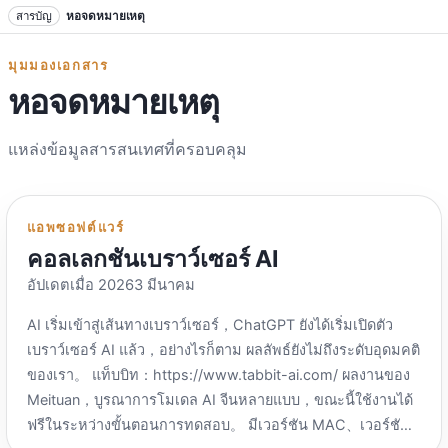
ข้ามไปที่ข้อความ
สารบัญ
หอจดหมายเหตุ
มุมมองเอกสาร
หอจดหมายเหตุ
แหล่งข้อมูลสารสนเทศที่ครอบคลุม
แอพซอฟต์แวร์
คอลเลกชันเบราว์เซอร์ AI
อัปเดตเมื่อ 20263 มีนาคม
AI เริ่มเข้าสู่เส้นทางเบราว์เซอร์，ChatGPT ยังได้เริ่มเปิดตัว
เบราว์เซอร์ AI แล้ว，อย่างไรก็ตาม ผลลัพธ์ยังไม่ถึงระดับอุดมคติ
ของเรา。 แท็บบิท：https://www.tabbit-ai.com/ ผลงานของ
Meituan，บูรณาการโมเดล AI จีนหลายแบบ，ขณะนี้ใช้งานได้
ฟรีในระหว่างขั้นตอนการทดสอบ。 มีเวอร์ชัน MAC、เวอร์ชัน