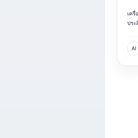
เครื
ประ
AI