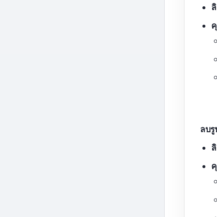
ล
ค
ลบร
ล
ค