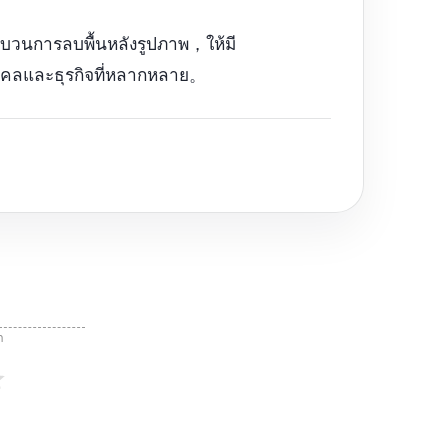
ระบวนการลบพื้นหลังรูปภาพ，ให้มี
คคลและธุรกิจที่หลากหลาย。
า