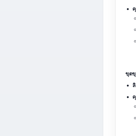
ค
ขุดข
ล
ค