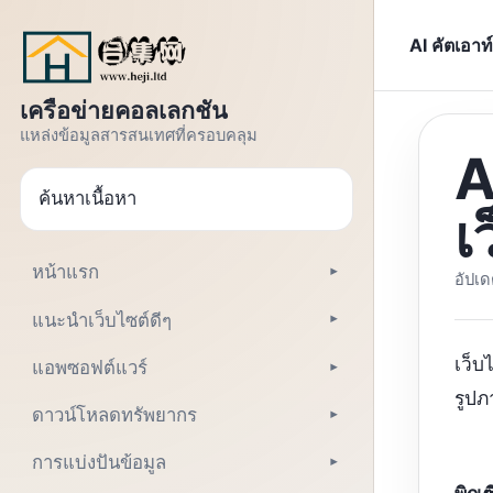
ข้ามไปที่ข้อความ
AI คัตเอาท
เครือข่ายคอลเลกชัน
แหล่งข้อมูลสารสนเทศที่ครอบคลุม
A
ค้นหา
เ
หน้าแรก
▾
อัปเด
แนะนำเว็บไซต์ดีๆ
▾
เว็บ
แอพซอฟต์แวร์
▾
รูป
ดาวน์โหลดทรัพยากร
▾
การแบ่งปันข้อมูล
▾