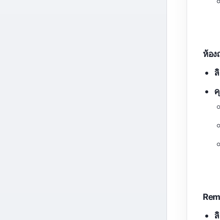
ห้องถ
ล
ค
Rem
ล