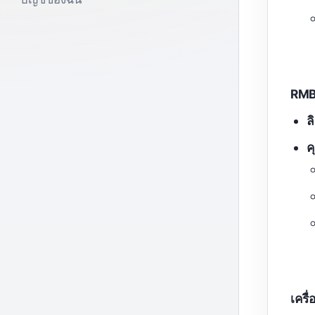
RMB
ล
ค
เครื