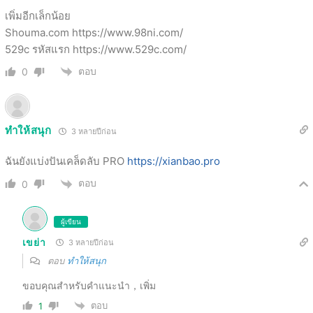
เพิ่มอีกเล็กน้อย
Shouma.com https://www.98ni.com/
529c รหัสแรก https://www.529c.com/
ตอบ
0
ทำให้สนุก
3 หลายปีก่อน
ฉันยังแบ่งปันเคล็ดลับ PRO
https://xianbao.pro
ตอบ
0
ผู้เขียน
เขย่า
3 หลายปีก่อน
ตอบ
ทำให้สนุก
ขอบคุณสำหรับคำแนะนำ，เพิ่ม
ตอบ
1