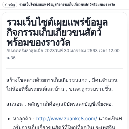
ข้ามไปที่ข้อความ
สารบัญ
รวมเว็บไซต์เผยแพร่ข้อมูลกิจกรรมเก็บเกี่ยวขนสัตว์พร้อมของรางวัล
รวมเว็บไซต์เผยแพร่ข้อมูล
กิจกรรมเก็บเกี่ยวขนสัตว์
พร้อมของรางวัล
อัปเดตครั้งล่าสุดเมื่อ 2023วันที่ 30 มกราคม 2563 เวลา 12.00
น:36
สร้างโชคลาภด้วยการเก็บเกี่ยวขนแกะ，มีคนจำนวน
ไม่น้อยที่ซื้อรถยนต์และบ้าน，ขนจะถูกรวบรวมขึ้น。
แน่นอน，หลักฐานก็คือคุณมีบัตรและบัญชีเพียงพอ。
หาลูกค้า：
http://www.zuanke8.com/
น่าจะเป็นฟ
อรั่มการเก็บเกี่ยวขนสัตว์ที่ใหญ่ที่สุดในประเทศจีน，