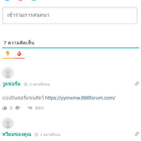
7
ความคิดเห็น
วูลฟอรั่ม
2 หลายปีก่อน
แบ่งปันฟอรั่มขนสัตว์
https://yymxmw.666forum.com/
ตอบ
0
หวีผมของคุณ
2 หลายปีก่อน