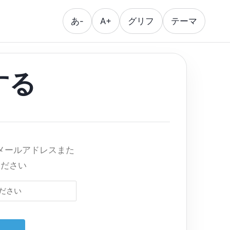
あ-
A+
グリフ
テーマ
する
メールアドレスまた
ください