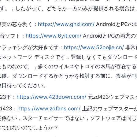
す。，したがって、どちらか一方のみが提供される場合は
果実の芯を剥く：
https://www.ghxi.com/
AndroidとP
6音ソフト：
https://www.6yit.com/
AndroidとPCの両
クラッキングが大好きです：
https://www.52pojie.cn/
非常
はネットワーク ディスクです，登録しなくてもダウンロー
たものなので、，多くのウイルスやトロイの木馬が存在する
ス後、ダウンロードするかどうかを検討する前に、投稿が削
数日待ってください。
423下：
https://www.423down.com/
元zd423ウェブマ
d423：
https://www.zdfans.com/
上記のウェブマスター
関係ない，スターチェイサーではない，ソフトウェアは同じ
じではないのでしょうか？