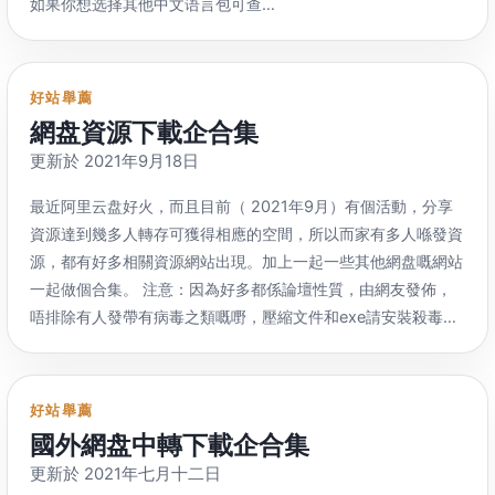
如果你想选择其他中文语言包可查
看“https
://
t.me/yxbjx/2255804”
。關於一些telegram嘅其他
內容：https://
t.me/YinxiangBiji_News/954 TG上这么多频
道
，想全部列出嚟係唔太可能，我盡量每種類型提供幾個參考。
好站舉薦
並且個人涉及面積有限，可能好多頻道冇接觸到，歡迎喺下方評
網盘資源下載企合集
論舉薦。 另外會提供網頁版和RSS連結，RSS係RSSHub，如果
更新於 2021
年9月18日
失效可自行更換有效域名繼續使用。由於Telegram限制，部分
涉及色情、版權、政治嘅頻道冇網頁版同RSS。部分頻道係私有
最近阿里云盘好火，而且目前（ 2021年9月）有個活動，分享
頻道都冇網頁版同RSS。
导航索引频道 tg上有一些专门收录频
資源達到幾多人轉存可獲得相應的空間，所以而家有多人喺發資
道群组的频道
，不過有些網友唔知，最上面呢度就放專門收錄中
源，都有好多相關資源網站出現。加上一起一些其他網盘嘅網站
文內容頻道群組嘅，好找些。
一起做個合集。 注意：因為好多都係論壇性質，由網友發佈，
https://
t.me/zh_secretary【SE-索引公告板】 网页版
：
唔排除有人發帶有病毒之類嘅嘢，壓縮文件和exe請安裝殺毒軟
https://
tx.me/s/zh_secretary RSS
：
件並檢查後使用。 雲盤資源分享：https://
oook.xyz/ 很多LSP
https://
rsshub.rssforever.com/telegram/channel/zh_secretary
在这里分享某些东西 主用网盘
：
阿里 福利吧临时阿里云盘分享
https
://
t.me/channel_push【群组频道滚动推荐】 网页版
：
区
：https://
www.wnflb2020.com/forum-50-1.html 有号的
好站舉薦
https://
tx.me/s/channel_push RSS
：
可以看看
，冇都唔使急，
资源其他网站也差不多都有 阿里小
國外網盘中轉下載企合集
https://
rsshub.rssforever.com/telegram/channel/channel_pus
站
：https://
pan.yuankongjian.com/ 主用网盘
：
阿里 阿里云
更新於 2021年七月十二日
https
://
t.me/FOCUSTELEGRAMGROUPLINK【電報群組廣
盘小站
：http://
aliyunshare.cn/ 主用网盘
：
阿里 阿里资源小