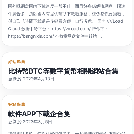
播】 网页版
：
站
：https://
www.uimoe.cn/ 主用网盘
：
阿里 阿里云盘资源论
國外嘅網盘國內下載速度一般不佳，而且好多係網賺網盘，限速
https://
tx.me/s/FOCUSTELEGRAMGROUPLINK RSS
：
坛
：https://
www.yunpan123.com/ 也是挺多LSP的 主用网
仲廣告多，所以國內有提供幫助下載嘅服務，梗係都係要錢嘅，
https://
rsshub.rssforever.com/telegram/channel/FOCUSTE
盘
：
阿里 云盘资源网
：https://
www.yunpanziyuan.com/ 不
係自己花時間下載還是花錢買方便，自行考慮。
国内 VVLoad
https
://
t.me/linkpush【電報新群推送 Telegram Group
登陆每天限看5个帖 主用网盘
：
阿里 盘盘资源
：
Cloud 数据中转平台
：https://
vvload.com/ 帮你下
：
Links】 网页版
：https://
tx.me/s/linkpush RSS
：
https://
www.panpanr.com/ 主用网盘
：
阿里 Panhub
：
https://
bangnixia.com/ 小牧童网盘文件中转站
：
https://
rsshub.rssforever.com/telegram/channel/linkpush
https://
panhub.cc/forum.php 主用网盘
：阿里、
也有其他百
https://
www.xmuto.com/ 麦果网盘文件中转站
：
https
://
t.me/huajishoucang【幻想频道链接收藏】 网页版
：
度等 AliYunPanSo
：http://
aliyunpanso.cn
:88/ 主用網盤：
阿
https://
www.maiguopan.com/ 思飞网盘中转站
：
https://
tx.me/s/huajishoucang RSS
：
里 网盘资源分享
：https://
aliwp.cn/ 主用网盘
：
阿里 资源库
：
https://
www.dsphere.info/ 窝窝中转
：
https://
rsshub.rssforever.com/telegram/channel/huajishoucan
好站舉薦
https://
zyku.xyz/ 主用网盘
：
阿里 阿里云盘资源分享网
：
http://
www.wofun.cc/ 国外 Reevown Cloud
：
资源下载 网盘或磁力等外部资源下载频道
比特幣BTC等數字貨幣相關網站合集
https://
ypfx.club/forum.php 主用网盘
：
阿里 阿里云盘资源永
https://
myuploadedpremium.de/ 国外
，
免费 Prem.Link
：
https
://
t.me/gdsharing【Google Drive 资源
|
New
更新於 2023
年4月13日
久汇总页
：http://
alipan.vip/ 阿里云盘资源搜索
http://
prem.link/ 国外
，
免费20G http
://
grab8.com/ 国外
，
@gdurl】 网页版
：https://
tx.me/s/gdsharing RSS
：
http
://
hao.xjj.show/ 采集其他网站内容 SuSu’s Share
：
收费 Deepbrid
：https://
www.deepbrid.com/ 每天免费5次下
https://
rsshub.rssforever.com/telegram/channel/gdsharing
https://
susuifa.com/ 影视 主用网盘
：阿里、百度、
迅雷 分派
载 Neodebrid
：https://
neodebrid.com/ 每天免费3次下载
https
://
t.me/joinchat/vW1eqr8-WOE4MWMx【阿里云盘资
电影
：https://
ifenpaidy.com/ 影视 主用网盘
：
迅雷 霸王龙影
Leech.Ninja
：https://
leech.ninja/ 只支持几个网盘
好站舉薦
源发布频道】 https
://
t.me/YunPanPan【阿里云盘盘】 网页
库
：https://
t-rex.tzfile.com/ 影视 主用网盘
：阿里、
百度
Leech.ae
：http://
leech.ae/ 只支持几个网盘
，每日免費3次下
軟件APP下載企合集
版
：https://
tx.me/s/YunPanPan RSS
：
YYDS电影
：https://
yyds.fans/ 影视 主用网盘
：阿里、迅雷、
載，
一天免费5G流量 Leechall.com
：https://
leechall.com/
https://
rsshub.rssforever.com/telegram/channel/YunPanPan
更新於 2023
年3月5日
115 阿里云盘-長期更新：
每天免费5次下载 Cocoleech
：https://
cocoleech.com/ 每天
https
://
t.me/dedao2019【得到2019】
：電子書、喜马拉雅、
https://
docs.qq.com/sheet/DVHpJVmRhT3ViV09Q 一个网
免费5次下载
，
一天免费1G流量 HungryLeech.com
：
這類網站多咗，僅提供幾個供參考，一些老牌正版軟件下載企就