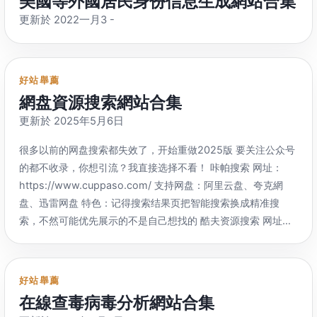
美國等外國居民身份信息生成網站合集
（手机端）
：https://
s.click.taobao.com/QDvp7su 淘宝特卖
更新於 2022一月3 -
（手机端）
：https://
s.click.taobao.com/f6gxCsu 一淘官方
补贴（手机端）
：https://
s.click.taobao.com/BSQxCsu 淘宝
官方爆品库（手机端）
：https://
s.click.taobao.com/iSPp7su
淘宝年货节主会场（手机端）
：
好站舉薦
https://
s.click.taobao.com/6dAyCsu 淘宝年货节主会场
網盘資源搜索網站合集
（PC端）
：https://
s.click.taobao.com/d4Lp7su 天猫
：
更新於 2025年5月6日
https://
www.tmall.com/ 天猫超市（手机端）
：
https://
s.click.taobao.com/j16BEuu 天猫超市（PC端）
：
很多以前的网盘搜索都失效了
，
开始重做2025版 要关注公众号
https://
s.click.taobao.com/BUfAEuu 2021天猫年货节超级红
的都不收录
，
你想引流？我直接选择不看！ 咔帕搜索 网址
：
包主会场（PC端）
：https://
s.click.taobao.com/f9gyCsu
https://
www.cuppaso.com/ 支持网盘
：阿里云盘、夸克網
2021天猫年货节超级红包主会场（手机端）
：
盘、
迅雷网盘 特色
：
记得搜索结果页把智能搜索换成精准搜
https://
s.click.taobao.com/eOvp7su 阿里健康-防护专题（手
索
，
不然可能优先展示的不是自己想找的 酷夫资源搜索 网址
：
机端）
：https://
s.click.taobao.com/By0yCsu 天猫国际
：
https://
www.kuufuu.com/ 支持网盘
：
阿里网盘
、
夸克网盘 特
https://
www.tmall.hk/ 天猫国际直营进口超市（手机端）
：
色
：
网站速度快
，
很方便 狗狗盘搜 网址
：
https://
s.click.taobao.com/CaGyCsu 天猫国际-用户专享会
https://
gogopanso.com/ 支持网盘
：
阿里网盘
、
夸克网盘 特
好站舉薦
场
：https://
s.click.taobao.com/M9fp7su 京东
：
色
：
资源不是很丰富 云搜影视 网址
：https://
yunsou.xyz 支持
在線查毒病毒分析網站合集
https://
www.jd.com/ 优惠券（PC端）
：
网盘
：
迅雷云盘
、百度網盘、
夸克网盘 特色
：
主要是影视剧网