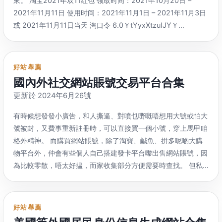
來。
淘宝2021年双11红包 领取时间
：2021
年10月20日
–
破解版游戏下载网 游侠网
：https://
down.ali213.net/pcgame/
类网站 有些可能被墙需要科学上网才能看
，同A股可能關係不
2021
年11月11日 使用时间
：2021
年11月1日
– 2021
年11月3日
也是老牌提供破解游戏起家 快吧单机游戏
：
大，
留着看以后有没有机会做个美股的合集再移过去 参考资料
或 2021年11月11日当天 淘口令 6.0￥tYyxXtzuIJY￥
http://
pc.kuai8.com/ 百度网盘下载 GBT小组游戏空间
：
https
://
m.tb.cn/h.ffHNdye 双11超级红包 双11超级红包主会场
https://
pan.gbtgame.me/ 都是游戏BT种子 乐赏论坛
：
电脑
：https://
s.click.taobao.com/rtEHrfu手机
：
https://
www.gbtgame.me 网友备份
：
https://
s.click.taobao.com/k84s0gu 天猫超市-双11主会场
http://
l750835286.ysepan.com/ 单机游戏 – 叽哩叽哩游戏网
好站舉薦
电脑
：https://
s.click.taobao.com/DhiGrfu手机
：
ACG（G站）
：
國內外社交網站賬號交易平台合集
https://
s.click.taobao.com/9isGrfu 网页领取 电脑
：
https://
www.jiligamefun.com/category/game/jiligame 需要
更新於 2024年6月26號
https://
s.click.taobao.com/g1vIrfu 手机
：
关注公众号获取验证码才能得到下载地址 单机游戏 –
https://
s.click.taobao.com/adVIrfu 2021年淘宝双11红包二
有時候想發發小廣告，和人撕逼、對噴乜嘢嘅唔想用大號或怕大
UPUPUO
：https://
www.upupuo.com/game/pcgame/ 有些
维码 京东2021年双11红包
(暫無) http://
u.jd.com/3M4MRhS
號被封，又費事重新註冊時，可以直接買一個小號，穿上馬甲咱
需要积分比较高才能下
，
签到几天应该就可以了 单机游戏下载
–
每天可以领3次
，領取一次後重新打開可繼續領，
注意有效期前
格外精神。 而購買網站賬號，除了淘寶、鹹魚、拼多呢啲大購
k73遊戲之家：http://
www.k73.com/down/pc/list-121-
使用 手机用户可以微信发给朋友或自己
，然後收藏，方便領第
物平台外，仲會有些個人自己搭建發卡平台嚟出售網站賬號，因
1.html
[…]
二次同第三次，因為京東利是嘅第2、3
次需要关掉之前打开的
為比較零散，唔太好揾，而家收集部分方便需要時查找。 但私
领取页面后再打开才能领 拼多多百亿补贴
人平台有隨時走佬可能，都無法一個個驗證是否提供嘅賬號真實
https
://
p.pinduoduo.com/b5wFZomE 手机电脑数码的价格
有效，請自行考慮是否購買，本文唔係舉薦擔保商家。
中文站
还是很优惠的 购物平台 大多数都有微信小程序版
，
可直接微信
外国站
好站舉薦
搜索使用 淘宝网
：https://
www.taobao.com/ 聚划算百亿补贴