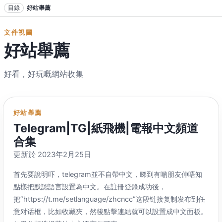
跳轉到正文
目錄
好站舉薦
文件視圖
好站舉薦
好看，好玩嘅網站收集
好站舉薦
Telegram|TG|紙飛機|電報中文頻道
合集
更新於 2023
年2月25日
首先要說明吓，telegram並不自帶中文，睇到有啲朋友仲唔知
點樣把默認語言設置為中文。在註冊登錄成功後，
把“https
://
t.me/setlanguage/zhcncc”这段链接复制发布到任
意对话框
，比如收藏夾，然後點擊連結就可以設置成中文面板。