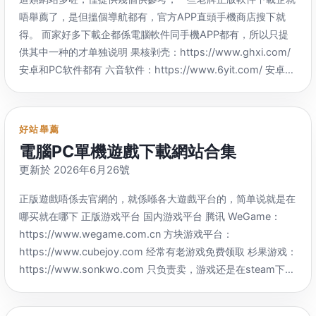
知乎、創業、
生意收费课程更新 网页版
：
友收集整理 主用网盘
：
阿里 阿里云盘资源分享
：
https://
hungryleech.com/ Uploaded Premium Link
：
唔舉薦了，是但搵個導航都有，官方APP直頭手機商店搜下就
https://
tx.me/s/dedao2019 RSS
：
https://
docs.qq.com/doc/DQ01tZG5DUnlmcGFJ
?
https://
www.uploadedpremiumlink.net/ 有免费额度
，
详细限
得。 而家好多下載企都係電腦軟件同手機APP都有，
所以只提
https://
rsshub.rssforever.com/telegram/channel/dedao2019
_t=1625554443365 主用网盘
：
阿里 奇它博客
：
制查看 https
://
www.uploadedpremiumlink.xyz/hosts/
供其中一种的才单独说明 果核剥壳
：https://
www.ghxi.com/
https
://
t.me/moyuvideo【还找资源】 网页版
：
https://
qitablog.com/ 挺折腾
，註冊要邀請碼，部分查看下載
HyperDebrid.Net
：https://
hyperdebrid.net/ 每天免费3次下
安卓和PC软件都有 六音软件
：https://
www.6yit.com/ 安卓和
https://
tx.me/s/moyuvideo RSS
：
地址要回復 […]
载 Debrid-Link
：https://
debrid-link.com/ 免费用户只能用三
PC软件都有 吾爱破解
：https://
www.52pojie.cn/ 很有名
，下
https://
rsshub.rssforever.com/telegram/channel/moyuvideo
种（Soundcloud
、Uploaded、Youtube），
每天免费4GB/天
載地址多數係網盘，唔使註冊都能下，不過因為係網友发贴，也
https
://
t.me/joinchat/TRm4i79XdFwm3B6l【霸王龙发布频
– 2 個連結/天，
收费用户可用173种（具体可看https
://
debrid-
有不少可能有病毒木馬，
可以软件出来后等几天看有没有被删帖
道】
：
影视下载频道
好站舉薦
link.com/infos/downloader） 参考资料
再考虑是否下载 423Down
：https://
www.423down.com/ 据
https
://t.me/joinchat/AAAAAEhkwtQjONQXe–
Z8g【电报中
電腦PC單機遊戲下載網站合集
https
://
www.aboutppt.com/favorites/wangpangongju
说是以前zd423站长开的 zd423
：https://
www.zdfans.com/
央电视台综合频道】
：
影视下载频道
更新於 2026年6月26號
https
://
arandintday.github.io/2020/03/12/howtodownloadassh
上面的站长卖了的站
，不過無所謂，又唔係追星，軟件都一樣，
https
://
t.me/jiaocheng【
? 教程 ?
】 网页版
：
只要無毒無馬，
在哪下不是一样的 极客空间
：
正版遊戲唔係去官網的，就係喺各大遊戲平台的，
简单说就是在
https://
tx.me/s/jiaocheng RSS
：
https://
www.cuiuc.com/ 异星软件空间
：
哪买就在哪下 正版游戏平台 国内游戏平台 腾讯 WeGame
：
https://
rsshub.rssforever.com/telegram/channel/jiaocheng
https://
www.yxssp.com/ 点击下载后跳转的页面有网盘密
https://
www.wegame.com.cn 方块游戏平台
：
https
://
t.me/dianzhishu【
? 電子書 ?】 […]
码
，
注意查看 分享者
：https://
www.sharerw.com/ 芊芊精
https://
www.cubejoy.com 经常有老游戏免费领取 杉果游戏
：
典
：https://
myqqjd.com/ 要评论才能看到网盘密码 资源否
：
https://
www.sonkwo.com 只负责卖
，
游戏还是在steam下载
https://
www.zyfou.com/ 游客只有夸克网盘
，
其他网盘需要登
玩 国外游戏平台 Steam平台
：
录 漫步白月光
：https://
www.ccava.net/ 下载需要月光币
，需
https://
store.steampowered.com 等节假日蹲历史最低价是