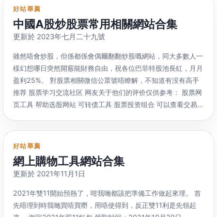
要登錄，
部分内容下载需要关注公众号 亿破姐
：
种乐趣 Epic Games
：
好站舉薦
https://
www.ypojie.com/ 免费下载只有城通网盘
，
百度网盘
https://
www.epicgames.com/store/zh-CN/ 虚幻引擎开发
中國A股炒股票常用相關網站合集
需要注册并关注公众号 飘云阁
：https://
www.chinapyg.com/
商的游戏平台
，
现在每个星期都可以白嫖1-2款游戏 每个星期五
更新於 2023年七月二十九號
独孤求软
：http://
www.dugubest.com/ 仅电脑软件
，
下载需
开始可以免费领取游戏
：
要关注公众号 MAC软件 Mac毒
：https://
www.macdo.cn/ 仅
https://
www.epicgames.com/store/zh-CN/free-games
雖然唔會炒股，但係都係會偶爾翻翻炒股嘅網站，同大多數人一
MAC软件下载
，下載需要登錄，
部分收费 xclient精品MAC应
Windows 商店
：https://
www.microsoft.com/zh-
樣幻想哪日突然開竅能財務自由，祝各位巴菲特股池長紅，月月
用分享
：https://
xclient.info/ 仅MAC软件下载
，
提供网盘下载
cn/windows/windows-10-pc-gaming 国内用的人可能不多
盈利25%。 對股票相關微信公眾號唔瞭解，
不知道有没有高手
软件推荐 小众软件
：https://
www.appinn.com/ 反斗软件
：
Origin
：https://
www.origin.com/hkg/zh-tw/store 美国艺电
推荐 股票学习交流社区 网友关于他们的评价仅供参考
：
股票网
http://
www.apprcn.com/ 异次元软件世界
：
游戏公司（Electronic Arts Inc
，簡稱EA）旗下遊戲平台，
也有
页工具 帮助选股网站 可转债工具 股票投资组合 可以查看交易记
https://
www.iplaysoft.com/ 老牌推荐电脑软件的网站
叫橘子平台 Uplay
：https://
zh-cn.ubisoft.com/uplay 育碧旗
录
，
研究大神都是怎么操作的 量化投资 批量自动化交易系统
，
下游戏平台
，
偶尔也会有免费游戏领 GOG
：
設置好條件，
自动选股 自动跟单克隆交易软件 雪球组合/东方财
https://
www.gog.com 无数字版权管理 gog.com的无数字版
富投资组合 或 量化平台 自动跟单交易
。
财经新闻资料 个人整
好站舉薦
权管理是什么意思？相较于steam又有什么优势？ 如果想先体
理股市信息 早上更新 中午更新 晚上更新 晚上股市信息整理 晚
網上購物工具網站合集
验游戏的可玩性呢
，破解版學習版開心版乜嘢嘅仲喺周圍搵呀，
上复盘 晚上明日计划 不定期更新 不是每天更新的
，
不过还是可
更新於 2021
年11月1日
可以试试下面这些网站 破解版游戏下载网站 觉得好玩的游戏记
以留意一下 公众号 可转债 股票学习资料 炒股图文教学 炒股学
得补票哦 国内游戏下载网站 Koyso
：https://
koyso.to/
习视频 炒股软件和股票指标公式下载 下载软件要谨慎
，下列網
2021年雙11開始預熱了，咁我哋都該把準備工作做起來埋。 首
Wavse改名
，遊戲唔係好全，但係可以直接免費下載，
有些黄
站只供參考，
如果有软件报毒请删除不要使用 仅指标公式 股票
先唔理到時我哋買唔買嘢，用唔使得到，反正雙11利是先領起
油 3DM游戏网
：https://
dl.3dmgame.com 又叫三大妈
，
老牌
网址导航 我可能涉及不广
，
可以看看别人的网址导航 国外财经