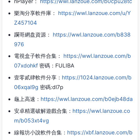
nPlayer：
https://wwl.lanzoue.com/b0cpu28tc
樂淘分享軟件庫：
https://wwl.lanzoue.com/u/Y
Z457104
躝哥網盘資源：
https://wwl.lanzoue.com/b838
976
電視盒子軟件合集：
https://wwl.lanzoue.com/b
07xdohkf
密碼：FULIBA
壹零貳肆軟件分享：
https://1024.lanzoue.com/b
06xqal9g
密碼:dl7p
龜上高速：
https://wwl.lanzoue.com/b0ejb48da
安卓精選破解遊戲合集：
https://wwl.lanzoue.co
m/b053xt4vg
線報坊小說軟件合集：
https://xbf.lanzoue.com/b