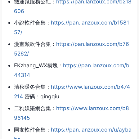
搬運鼠服務公社：
https://pan.lanzoux.com/b218
606
小說軟件合集：
https://pan.lanzoux.com/b1581
57/
漫畫類軟件合集：
https://pan.lanzoux.com/b76
5262/
FKzhang_WX糢塊：
https://pan.lanzoux.com/b
44314
清秋暖冬合集：
https://www.lanzoux.com/b474
214
密碼：qingqiu
二狗娛樂網合集：
https://www.lanzoux.com/b8
96145
阿友軟件合集：
https://pan.lanzoux.com/u/ayba