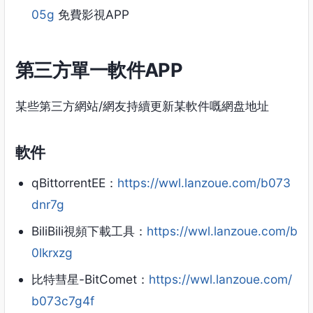
05g
免費影視APP
第三方單一軟件APP
某些第三方網站/網友持續更新某軟件嘅網盘地址
軟件
qBittorrentEE：
https://wwl.lanzoue.com/b073
dnr7g
BiliBili視頻下載工具：
https://wwl.lanzoue.com/b
0lkrxzg
比特彗星-BitComet：
https://wwl.lanzoue.com/
b073c7g4f