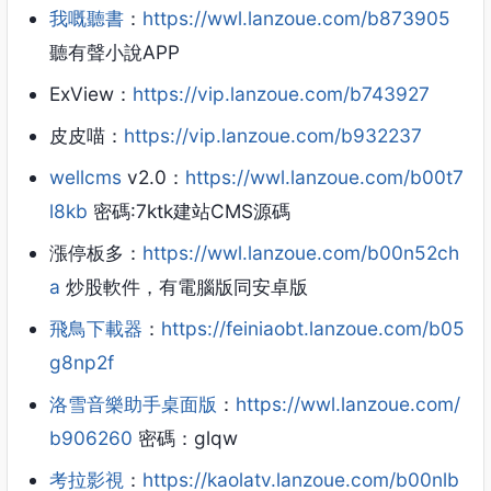
我嘅聽書
：
https://wwl.lanzoue.com/b873905
聽有聲小說APP
ExView：
https://vip.lanzoue.com/b743927
皮皮喵：
https://vip.lanzoue.com/b932237
wellcms
v2.0：
https://wwl.lanzoue.com/b00t7
l8kb
密碼:7ktk建站CMS源碼
漲停板多：
https://wwl.lanzoue.com/b00n52ch
a
炒股軟件，有電腦版同安卓版
飛鳥下載器
：
https://feiniaobt.lanzoue.com/b05
g8np2f
洛雪音樂助手桌面版
：
https://wwl.lanzoue.com/
b906260
密碼：glqw
考拉影視
：
https://kaolatv.lanzoue.com/b00nlb