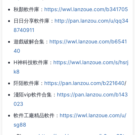
秋顏軟件庫：
https://wwl.lanzoue.com/b341705
日日分享軟件庫：
http://pan.lanzou.com/u/qq34
8740911
遊戲破解合集：
https://wwl.lanzoue.com/b6541
40
H神科技軟件庫：
https://wwl.lanzoue.com/s/hsrj
k8
阡陌軟件庫：
https://pan.lanzou.com/b221640
/
淺陌vip軟件合集：
https://pan.lanzou.com/b143
023
軟件工廠精品軟件：
https://wwl.lanzoue.com/u/
sg88