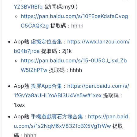
YZ3BVRBfq
(訪問碼:my9i)
https://pan.baidu.com/s/10FEoeKdsfaCvog
C5CAQKzg
提取碼：hhhh
App熱
虛擬定位合集
：
https://wwx.lanzoui.com/
b04b7jrba
提取碼：2j1k
https://pan.baidu.com/s/15-0U5OJ_lsxLZb
W5lZhPTw
提取碼：hhhh
App熱
投屏App合集
：
https://pan.baidu.com/s/
1fGvYa8aUHLYoABI3U4Ve5w#1xex
提取碼：
1xex
App熱
手機遊戲寶石方塊合集
：
https://pan.baid
u.com/s/1s2NqM6xV83ZfoBX5VgTrWw
提取
碼：hhhh