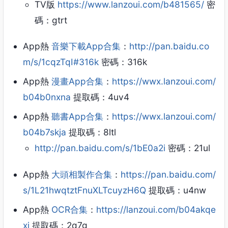
TV版
https://www.lanzoui.com/b481565/
密
碼：gtrt
App熱
音樂下載App合集
：
http://pan.baidu.co
m/s/1cqzTqI#316k
密碼：316k
App熱
漫畫App合集
：
https://wwx.lanzoui.com/
b04b0nxna
提取碼：4uv4
App熱
聽書App合集
：
https://wwx.lanzoui.com/
b04b7skja
提取碼：8ltl
http://pan.baidu.com/s/1bE0a2i
密碼：21ul
App熱
大頭相製作合集
：
https://pan.baidu.com/
s/1L21hwqtztFnuXLTcuyzH6Q
提取碼：u4nw
App熱
OCR合集
：
https://lanzoui.com/b04akqe
xi
提取碼：2q7g