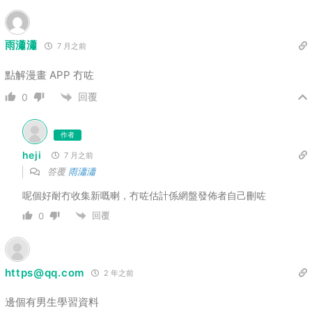
雨瀟瀟
7 月之前
點解漫畫 APP 冇咗
回覆
0
作者
heji
7 月之前
答覆
雨瀟瀟
呢個好耐冇收集新嘅喇，冇咗估計係網盤發佈者自己刪咗
回覆
0
https@qq.com
2 年之前
邊個有男生學習資料