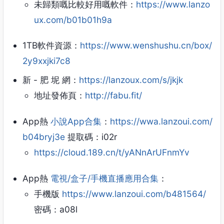
未歸類嘅比較好用嘅軟件：
https://www.lanzo
ux.com/b01b01h9a
1TB軟件資源：
https://www.wenshushu.cn/box/
2y9xxjki7c8
新 - 肥 坭 網：
https://lanzoux.com/s/jkjk
地址發佈頁：
http://fabu.fit/
App熱
小說App合集
：
https://wwa.lanzoui.com/
b04bryj3e
提取碼：i02r
https://cloud.189.cn/t/yANnArUFnmYv
App熱
電視/盒子/手機直播應用合集
：
手機版
https://www.lanzoui.com/b481564/
密碼：a08l