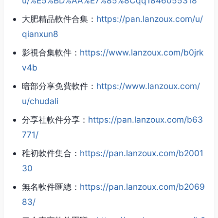
u/%E5%BD%AA%E7%85%8Cqq1846055318
大肥精品軟件合集：
https://pan.lanzoux.com/u/
qianxun8
影視合集軟件：
https://www.lanzoux.com/b0jrk
v4b
暗部分享免費軟件：
https://www.lanzoux.com/
u/chudali
分享社軟件分享：
https://pan.lanzoux.com/b63
771/
稚初軟件集合：
https://pan.lanzoux.com/b2001
30
無名軟件匯總：
https://pan.lanzoux.com/b2069
83/