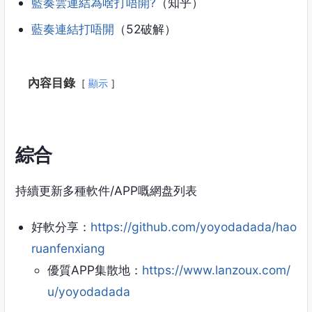
藍奏雲連結為啥打唔開?
（知乎）
藍奏連結打唔開
（52破解）
內容目錄
顯示
綜合
持續更新多種軟件/APP嘅網盘列表
好軟分享：
https://github.com/yoyodadada/hao
ruanfenxiang
優質APP集散地：
https://www.lanzoux.com/
u/yoyodadada