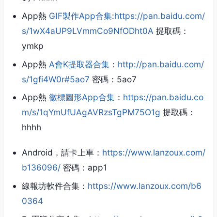
App熱
GIF製作App合集
:
https://pan.baidu.com/
s/1wX4aUP9LVmmCo9NfODht0A
提取碼：
ymkp
App熱
A會K提取器合集
：
http://pan.baidu.com/
s/1gfi4W0r#5ao7
密碼：5ao7
App熱
徽標圖形App合集
：
https://pan.baidu.co
m/s/1qYmUfUAgAVRzsTgPM75O1g
提取碼：
hhhh
Android，請卡上車：
https://www.lanzoux.com/
b136096/
密碼：app1
線報坊軟件合集：
https://www.lanzoux.com/b6
0364