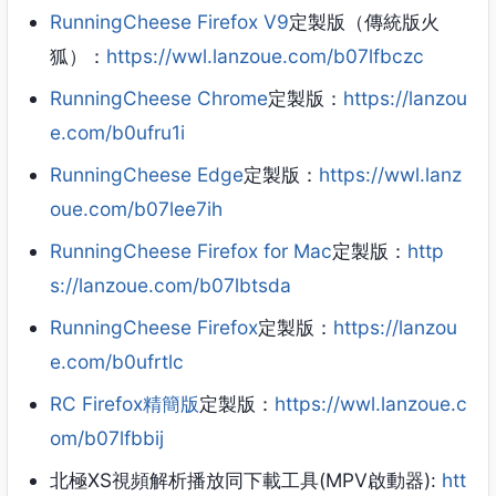
RunningCheese Firefox V9
定製版（傳統版火
狐）：
https://wwl.lanzoue.com/b07lfbczc
RunningCheese Chrome
定製版：
https://lanzou
e.com/b0ufru1i
RunningCheese Edge
定製版：
https://wwl.lanz
oue.com/b07lee7ih
RunningCheese Firefox for Mac
定製版：
http
s://lanzoue.com/b07lbtsda
RunningCheese Firefox
定製版：
https://lanzou
e.com/b0ufrtlc
RC Firefox精簡版
定製版：
https://wwl.lanzoue.c
om/b07lfbbij
北極XS視頻解析播放同下載工具(MPV啟動器):
htt