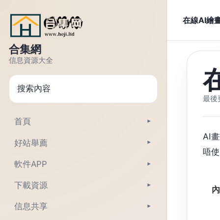
跳轉到正文
在線AI繪
合集網
信息資源大全
搜尋
最後更
首頁
▾
AI
好站舉薦
▾
唔使
軟件APP
▾
下載資源
▾
內
信息共享
▾