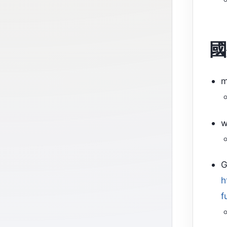
國
m
w
G
h
f