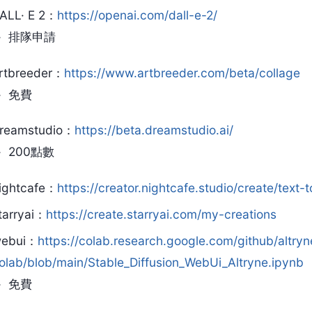
ALL· E 2：
https://openai.com/dall-e-2/
排隊申請
rtbreeder：
https://www.artbreeder.com/beta/collage
免費
reamstudio：
https://beta.dreamstudio.ai/
200點數
ightcafe：
https://creator.nightcafe.studio/create/text
tarryai：
https://create.starryai.com/my-creations
ebui：
https://colab.research.google.com/github/altry
olab/blob/main/Stable_Diffusion_WebUi_Altryne.ipynb
免費