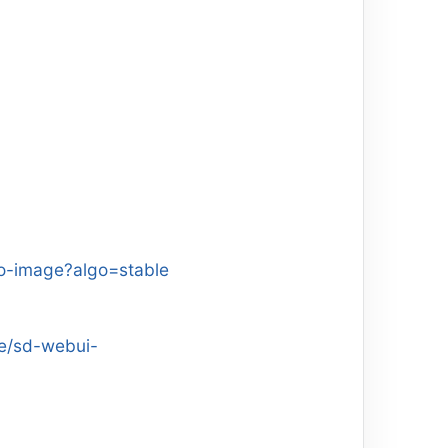
-to-image?algo=stable
ne/sd-webui-