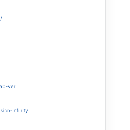
/
lab-ver
ion-infinity