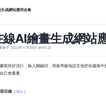
畫生成網站應用合集
在線AI繪畫生成網站
新于 2022
年11月26日 am10
:37
畫畫呢排好流行，輸入關鍵詞，用最準確地語言地把你腦海中
自己會畫畫。
容目錄
顯示