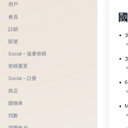
用戶
國
會員
註銷
賬號
Social – 搵番密碼
密碼重置
Social – 註冊
商店
購物車
找數
我嘅账户