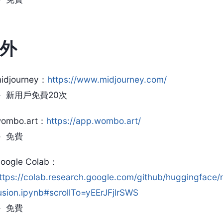
外
idjourney：
https://www.midjourney.com/
新用戶免費20次
ombo.art：
https://app.wombo.art/
免費
oogle Colab：
ttps://colab.research.google.com/github/huggingface/n
usion.ipynb#scrollTo=yEErJFjlrSWS
免費