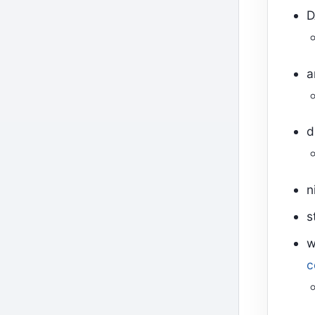
D
a
d
n
s
w
c