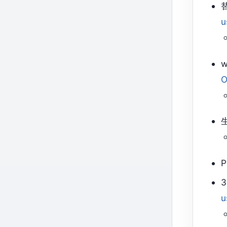
u
w
O
u