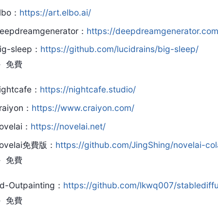
lbo：
https://art.elbo.ai/
eepdreamgenerator：
https://deepdreamgenerator.com
ig-sleep：
https://github.com/lucidrains/big-sleep/
免費
ightcafe：
https://nightcafe.studio/
raiyon：
https://www.craiyon.com/
ovelai：
https://novelai.net/
ovelai免費版：
https://github.com/JingShing/novelai-co
免費
d-Outpainting：
https://github.com/lkwq007/stablediffus
免費