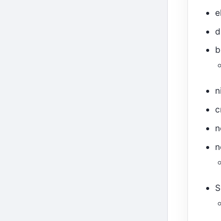
e
d
b
n
c
n
n
S