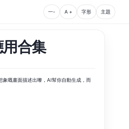
一-
A +
字形
主題
應用合集
想象嘅畫面描述出嚟，AI幫你自動生成，而