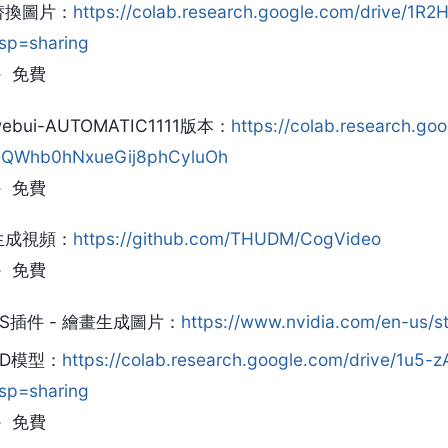
替換圖片：
https://colab.research.google.com/drive/
sp=sharing
免費
ebui-AUTOMATIC1111版本：
https://colab.research.go
QWhb0hNxueGij8phCyluOh
免費
生成視頻：
https://github.com/THUDM/CogVideo
免費
PS插件 - 繪畫生成圖片：
https://www.nvidia.com/en-us/s
3D模型：
https://colab.research.google.com/drive/1
sp=sharing
免費