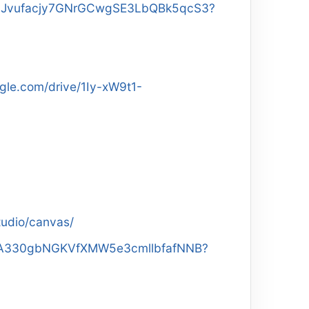
1R2HJvufacjy7GNrGCwgSE3LbQBk5qcS3?
ogle.com/drive/1Iy-xW9t1-
tudio/canvas/
u5-zA330gbNGKVfXMW5e3cmllbfafNNB?