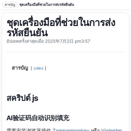
ข้ามไปที่ข้อความ
สารบัญ
ชุดเครื่องมือที่ช่วยในการส่งรหัสยืนยัน
ชุดเครื่องมือที่ช่วยในการส่ง
รหัสยืนยัน
อัปเดตครั้งล่าสุดเมื่อ 2025
年7月2日 pm3
:57
สารบัญ
แสดง
สคริปต์ js
AI验证码自动识别填充
需要安装浏览器插件
Tampermonkey
หรือ
Violentm