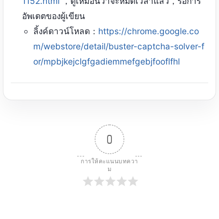
1152.html
，ดูเหมือนว่าจะหมดเวลาแล้ว，รอการ
สคริปต์ลิงจาระบี：
https://greasyfork.or
อัพเดตของผู้เขียน
g/zh-CN/scripts/459260
ลิ้งค์ดาวน์โหลด：
https://chrome.google.co
GitHub：
https://github.com/sw1128/
m/webstore/detail/buster-captcha-solver-f
Web_Captcha
or/mpbjkejclgfgadiemmefgebjfooflfhl
0
การให้คะแนนบทควา
ม