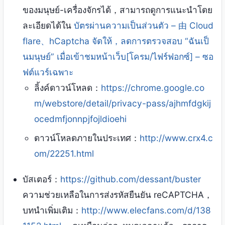
ของมนุษย์-เครื่องจักรได้，สามารถดูการแนะนำโดย
ละเอียดได้ใน
บัตรผ่านความเป็นส่วนตัว – 由 Cloud
flare、hCaptcha จัดให้，ลดการตรวจสอบ “ฉันเป็
นมนุษย์” เมื่อเข้าชมหน้าเว็บ[โครม/ไฟร์ฟอกซ์] – ซอ
ฟต์แวร์เฉพาะ
ลิ้งค์ดาวน์โหลด：
https://chrome.google.co
m/webstore/detail/privacy-pass/ajhmfdgkij
ocedmfjonnpjfojldioehi
3.คลิกขวาที่รูปภาพรหัสยืนยัน
ดาวน์โหลดภายในประเทศ：
http://www.crx4.c
om/22251.html
4.ปฏิบัติตามคำแนะนำและคลิกซ้ายที่ช่อง
ป้อนรหัสยืนยัน
บัสเตอร์：
https://github.com/dessant/buster
ความช่วยเหลือในการส่งรหัสยืนยัน reCAPTCHA，
ระบุและกรอกรหัสยืนยันหน้าเว็บโดย
บทนำเพิ่มเติม：
http://www.elecfans.com/d/138
อัตโนมัติ