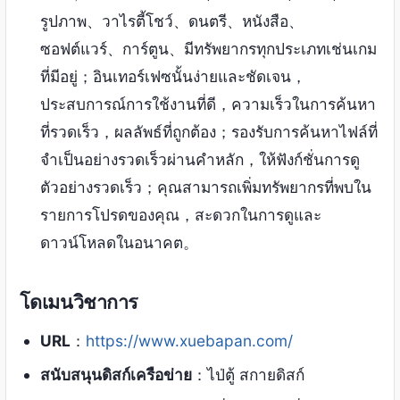
รูปภาพ、วาไรตี้โชว์、ดนตรี、หนังสือ、
ซอฟต์แวร์、การ์ตูน、มีทรัพยากรทุกประเภทเช่นเกม
ที่มีอยู่；อินเทอร์เฟซนั้นง่ายและชัดเจน，
ประสบการณ์การใช้งานที่ดี，ความเร็วในการค้นหา
ที่รวดเร็ว，ผลลัพธ์ที่ถูกต้อง；รองรับการค้นหาไฟล์ที่
จำเป็นอย่างรวดเร็วผ่านคำหลัก，ให้ฟังก์ชั่นการดู
ตัวอย่างรวดเร็ว；คุณสามารถเพิ่มทรัพยากรที่พบใน
รายการโปรดของคุณ，สะดวกในการดูและ
ดาวน์โหลดในอนาคต。
โดเมนวิชาการ
URL
：
https://www.xuebapan.com/
สนับสนุนดิสก์เครือข่าย
：ไป่ตู้ สกายดิสก์