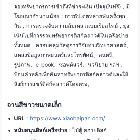
จองทรัพยากรการเข้าถึงที่ชำระเงิน (ปัจจุบันฟรี)，มี
โฆษณาจำนวนน้อย；การอัปเดตหลายพันครั้งทุก
วัน，การตรวจจับความล้มเหลวแบบเรียลไทม์，มุ่ง
เน้นไปที่การรวมทรัพยากรดิสก์คลาวด์ในเครือข่าย
ทั้งหมด，ครอบคลุมวัสดุการวิจัยทางวิทยาศาสตร์、
แหล่งข้อมูลภาพยนตร์และโทรทัศน์、ดนตรี、
รูปภาพ、e-book、ซอฟต์แวร์、นวนิยาย ฯลฯ，
ป้อนคำหลักเพื่อค้นหาทรัพยากรดิสก์คลาวด์และให้
ลิงก์การแชร์ดิสก์คลาวด์โดยตรง。
จานสีขาวขนาดเล็ก
URL
：
https://www.xiaobaipan.com/
สนับสนุนดิสก์เครือข่าย
：ไป่ตู้ สกายดิสก์