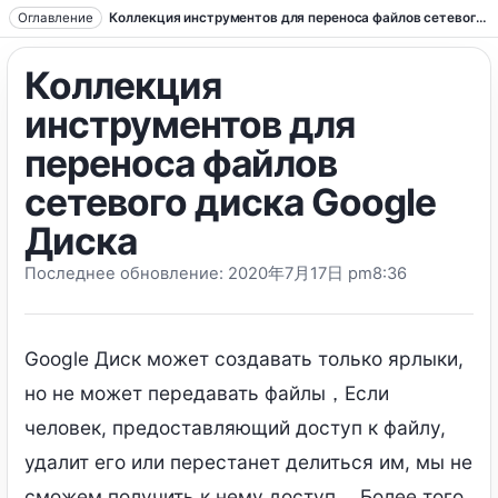
Перейти к тексту
Оглавление
Коллекция инструментов для переноса файлов сетевого диска Google Диска
Коллекция
инструментов для
переноса файлов
сетевого диска Google
Диска
Последнее обновление: 2020
年7月17日 pm8
:36
Google Диск может создавать только ярлыки,
но не может передавать файлы，Если
человек, предоставляющий доступ к файлу,
удалит его или перестанет делиться им, мы не
сможем получить к нему доступ.，Более того,