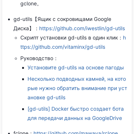
gclone。
gd-utils【Ящик с сокровищами Google
Диска】：
https://github.com/iwestlin/gd-utils
Скрипт установки gd-utils в один клик：
h
ttps://github.com/vitaminx/gd-utils
Руководство：
Установите gd-utils на основе пагоды
Несколько подводных камней, на кото
рые нужно обратить внимание при уст
ановке gd-utils
[gd-utils] Docker быстро создает бота
для передачи данных на GoogleDrive
fclone：
https://github.com/mawaya/rclone