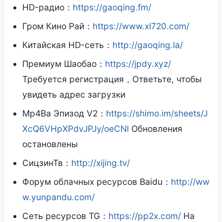
HD-радио：
https://gaoqing.fm/
Гром Кино Рай：
https://www.xl720.com/
Китайская HD-сеть：
http://gaoqing.la/
Премиум Шаобао：
https://jpdy.xyz/
Требуется регистрация，Ответьте, чтобы
увидеть адрес загрузки
Mp4Ba Эпизод V2：
https://shimo.im/sheets/J
XcQ6VHpXPdvJPJy/oeCNl
Обновления
остановлены
СицзинТв：
http://xijing.tv/
Форум облачных ресурсов Baidu：
http://ww
w.yunpandu.com/
Сеть ресурсов TG：
https://pp2x.com/
На