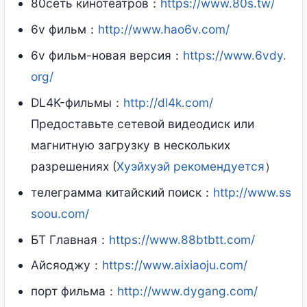
80сеть кинотеатров：
https://www.80s.tw/
6v фильм：
http://www.hao6v.com/
6v фильм-новая версия：
https://www.6vdy.
org/
DL4K-фильмы：
http://dl4k.com/
Предоставьте сетевой видеодиск или
магнитную загрузку в нескольких
разрешениях (
Хуэйхуэй рекомендуется
）
телеграмма китайский поиск：
http://www.ss
soou.com/
БТ Главная：
https://www.88btbtt.com/
Айсяоджу：
https://www.aixiaoju.com/
порт фильма：
http://www.dygang.com/