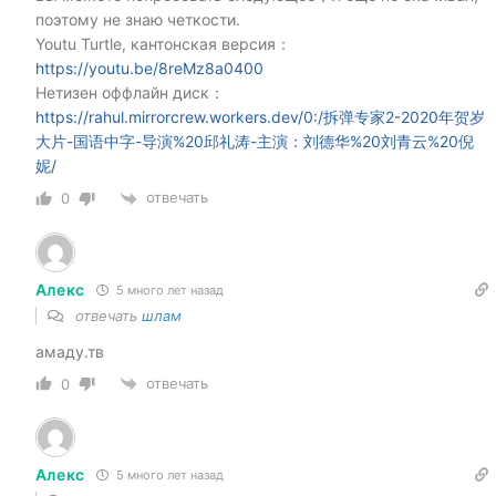
поэтому не знаю четкости.
Youtu Turtle, кантонская версия：
https://youtu.be/8reMz8a0400
Нетизен оффлайн диск：
https://rahul.mirrorcrew.workers.dev/0:/拆弹专家2-2020年贺岁
大片-国语中字-导演%20邱礼涛-主演：刘德华%20刘青云%20倪
妮/
отвечать
0
Алекс
5 много лет назад
отвечать
шлам
амаду.тв
отвечать
0
Алекс
5 много лет назад