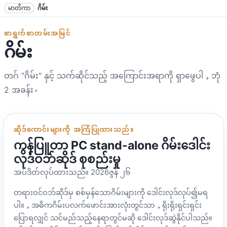
စာသားသို့ ခုန်ပါ။
မာတိကာ
ဂိမ်း
စာရွက်စာတမ်းအမြင်
ဂိမ်း
တဂ် "ဂိမ်း" နှင့် သက်ဆိုင်သည့် အကြောင်းအရာကို ရှာဖွေပါ，ဘုံ
2 အခန်း。
ဆိုဒ်ကောင်းများကို အကြံပြုထားသည်။
ကွန်ပြူတာ PC stand-alone ဂိမ်းဒေါင်း
လုဒ်ဝဘ်ဆိုဒ် စုစည်းမှု
အပ်ဒိတ်လုပ်ထားသည်။ 2026ဇွန် ၂၆
တရားဝင်ဝဘ်ဆိုဒ်မှ စစ်မှန်သောဂိမ်းများကို ဒေါင်းလုဒ်လုပ်၍မရ
ပါ။，အဓိကဂိမ်းပလက်ဖောင်းအားလုံးတွင်သာ，ရိုးရိုးရှင်းရှင်း
ပြောရလျှင် သင်မည်သည့်နေရာတွင်မဆို ဒေါင်းလုဒ်ဆွဲနိုင်ပါသည်။