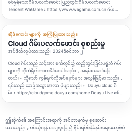
စစ်မှန်သောဂိမ်းပလက်ဖောင်း ပြည်တွင်းဂိမ်းပလက်ဖောင်း
Tencent WeGame：https://www.wegame.com.cn ဂိမ်း
ပလပ်ဖောင်းကို ပိတ်ဆို့ပါ။：https://www.cubejoy.com တွင်
အခမဲ့ Shanguo Game အတွက် ရနိုင်သော ဂိမ်းဟောင်းများ
မကြာခဏ ရှိသည်။：https://www.sonkwo.com သည်
ဆိုဒ်ကောင်းများကို အကြံပြုထားသည်။
ရောင်းချရန်သာ တာဝန်ရှိသည်။，ဂိမ်းကို Steam တွင် ဒေါင်းလုဒ်
Cloud ဂိမ်းပလက်ဖောင်း စုစည်းမှု
လုပ်ပြီး ကစားနိုင်သေးသည်။ နိုင်ငံခြားဂိမ်းပလပ်ဖောင်း Steam
အပ်ဒိတ်လုပ်ထားသည်။ 2024ဒီဇင်ဘာ ၂
ပလပ်ဖောင်း：https://store.steampowered.com Epic
Games ကဲ့သို့ အားလပ်ရက်များအတွင်း သမိုင်းဝင် စျေးနှုန်း
Cloud ဂိမ်းသည် သင့်အား စက်တွင်း၌ ထည့်သွင်းခြင်းမရှိဘဲ ဂိမ်း
ချိုသာစွာဖြင့် တည်းခိုရခြင်းသည် ပျော်စရာကောင်းသည်：
များကို တိုက်ရိုက်ကစားနိုင်စေပါသည်။，အရမ်းအဆင်ပြေ
https://www.epicgames.com/store/zh-CN/ Unreal Engine
တယ်။。သို့သော် ကွန်ရက်လိုအပ်ချက်များ အလွန်မြင့်မားသည်။，
developer ၏ဂိမ်းပလက်ဖောင်း，ယခု သင်သည် တစ်ပတ်လျှင် ဂိ
၎င်းသည် ယာဉ်အသွားအလာ ပိုများသည်။。 Douyu cloud ဂိ
မ်း 1-2 ဂိမ်းကို အခမဲ့ ဝယ်ယူနိုင်ပါပြီ။ သောကြာနေ့တိုင်း အခမဲ့ဂိ
မ်း：https://cloudgame.douyu.com/home Douyu Live ၏
မ်းများကို ရယူနိုင်ပါသည်။：
cloud ဂိမ်းပလပ်ဖောင်း အားသွင်းစနစ်：ကျသင့်ငွေ- ကွန်ပျူတာ
https://www.epicgames.com/store/zh-CN/free-games
ဝဘ်စာမျက်နှာတွင် ဂိမ်းများ ကစားနိုင်ပါသလား။：ဟုတ်တယ်
Windows Store：https://www.microsoft.com/zh-
Huya Cloud Game：https://yowa.huya.com YOWA
cn/windows/windows-10-pc-gaming China Origin တွင်
ဤဆိုက်၏ အကြောင်းအရာကို အင်တာနက်မှ စုဆောင်း
တိမ်တိုက်ဂိမ်း，Huya Live ၏ cloud ဂိမ်းပလပ်ဖောင်းအားသွင်း
အသုံးပြုသူ အများအပြား မရှိနိုင်ပါ။：
ထားသည်။，ဝင်သုံးရန် ကျေးဇူးပြု၍ ဗိုင်းရပ်စ်နှိမ်နင်းရေးဆော့ဖ်ဝဲ
စနစ်：လမ်းအသုံးပြုခ，နေ့စဉ်ဝင်ရောက်ပြီး 1 နာရီအခမဲ့ရယူ