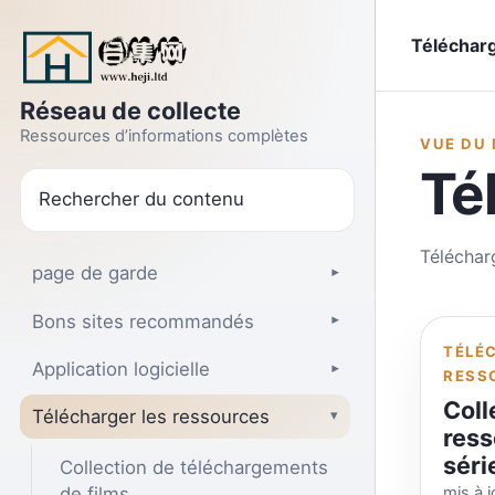
Aller au texte
Télécharg
Réseau de collecte
Ressources d’informations complètes
VUE DU
Té
recherche
Téléchar
page de garde
▾
Bons sites recommandés
▾
TÉLÉ
Application logicielle
▾
RESS
Coll
Télécharger les ressources
▾
ress
séri
Collection de téléchargements
de films
mis à 