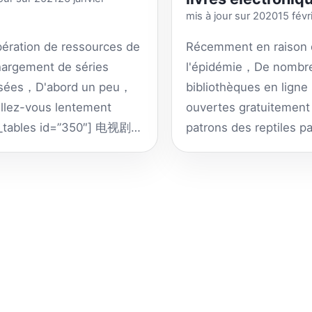
mis à jour sur 202015 févr
ération de ressources de
Récemment en raison
hargement de séries
l'épidémie，De nombr
isées，D'abord un peu，
bibliothèques en ligne
llez-vous lentement
ouvertes gratuitemen
_tables id=
”350″]
电视剧下
patrons des reptiles p
 电视剧和电影的下载大多数
l'action，Recueillir leu
家
，Les chaînes de cinéma
résultats [
ninja_tables 
télévision sont toutes
ies en même temps，Par
quent, la plupart des
s sites de téléchargement
nt être consultés dans la
lection de ressources de
hargement de films ».，