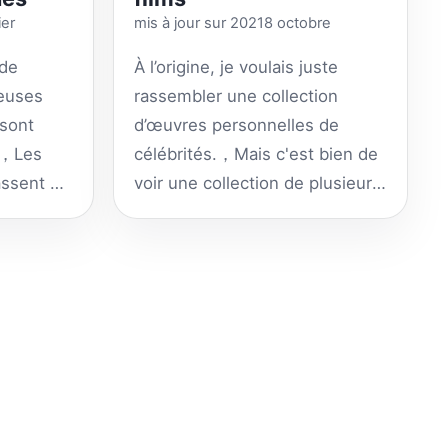
ier
mis à jour sur 20218 octobre
 de
À l’origine, je voulais juste
euses
rassembler une collection
 sont
d’œuvres personnelles de
t，Les
célébrités.，Mais c'est bien de
assent à
voir une collection de plusieurs
rs
ressources
id=
”315″]
cinématographiques，
Rassemblez-les ensemble，GD
est le téléchargement de
Google Cloud Disk，Apportez
votre propre échelle
[
ninja_tables id=
”216″]
影视下载
站 BT下载可参考 “磁力链接BT种
子电驴搜索下载网站合集”
，Pour