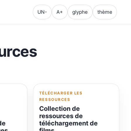
UN-
A+
glyphe
thème
ources
TÉLÉCHARGER LES
RESSOURCES
Collection de
ressources de
de
téléchargement de
ues
films