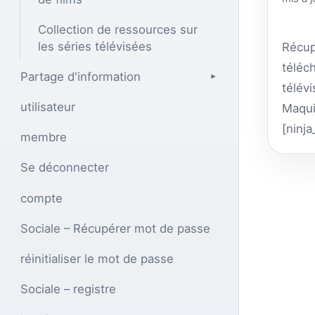
Collection de ressources sur
les séries télévisées
Récup
téléc
Partage d'information
▾
télév
utilisateur
Maqui
[
ninja
membre
载站
Se déconnecter
不分
et de 
compte
fourn
Sociale – Récupérer mot de passe
consé
autre
réinitialiser le mot de passe
peuve
Sociale – registre
« Col
téléc