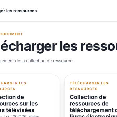
er les ressources
 DOCUMENT
lécharger les ress
gement de la collection de ressources
CHARGER LES
TÉLÉCHARGER LES
OURCES
RESSOURCES
ection de
Collection de
ources sur les
ressources de
es télévisées
téléchargement 
livres électroniq
jour sur 202126 janvier