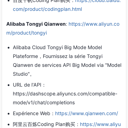
百度千帆Coding Plan购买
：
https://cloud.baidu.
com/product/codingplan.html
Alibaba Tongyi Qianwen
:
https://www.aliyun.co
m/product/tongyi
Alibaba Cloud Tongyi Big Mode Model
Plateforme，Fournissez la série Tongyi
Qianwen de services API Big Model via "Model
Studio"。
URL de l'API：
https://dashscope.aliyuncs.com/compatible-
mode/v1/chat/completions
Expérience Web：
https://www.qianwen.com/
阿里云百炼Coding Plan购买
：
https://www.aliyu