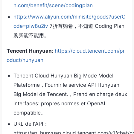
n.com/benefit/scene/codingplan
https://www.aliyun.com/minisite/goods?userC
ode=piw8u2iv
7
折首购卷
，
不知道 Coding Plan
购买能不能用
。
Tencent Hunyuan
:
https://cloud.tencent.com/pr
oduct/hunyuan
Tencent Cloud Hunyuan Big Mode Model
Plateforme，Fournir le service API Hunyuan
Big Model de Tencent.，Prend en charge deux
interfaces: propres normes et OpenAI
compatible。
URL de l'API：
https://api.hunyuan.cloud.tencent.com/v1/chat/c