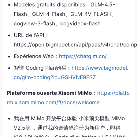
Modèles gratuits disponibles：GLM-4.5-
Flash、GLM-4-Flash、GLM-4V-FLASH、
cogview-3-flash、cogvideox-flash
URL de l'API：
https://open.bigmodel.cn/api/paas/v4/chat/comp
Expérience Web：
https://chatglm.cn/
智谱 Coding Plan购买
：
https://www.bigmodel.
cn/glm-coding?ic=GSHVNE9FSZ
Plateforme ouverte Xiaomi MiMo
：
https://platfo
rm.xiaomimimo.com/#/docs/welcome
我在用 MiMo 开放平台体验 小米顶尖模型 MiMo
V2.5等
，
通过我的邀请码注册为新用户
，
即得