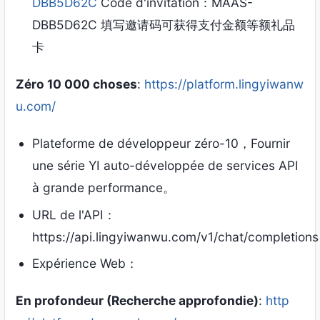
DBB5D62C
Code d'invitation：
MAAS-
DBB5D62C 填写邀请码可获得支付金额等额礼品
卡
Zéro 10 000 choses
:
https://platform.lingyiwanw
u.com/
Plateforme de développeur zéro-10，Fournir
une série YI auto-développée de services API
à grande performance。
URL de l'API：
https://api.lingyiwanwu.com/v1/chat/completions
Expérience Web：
En profondeur (Recherche approfondie)
:
http