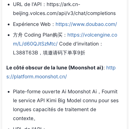
URL de l'API：https://ark.cn-
beijing.volces.com/api/v3/chat/completions
Expérience Web：
https://www.doubao.com/
方舟 Coding Plan购买
：
https://volcengine.co
m/L/d60QJtSzMtc/
Code d'invitation：
L388T63B
，
填邀请码下单享9折
Le côté obscur de la lune (Moonshot ai)
:
http
s://platform.moonshot.cn/
Plate-forme ouverte Ai Moonshot Ai，Fournit
le service API Kimi Big Model connu pour ses
longues capacités de traitement de
contexte。