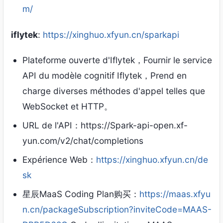
m/
iflytek
:
https://xinghuo.xfyun.cn/sparkapi
Plateforme ouverte d'Iflytek，Fournir le service
API du modèle cognitif Iflytek，Prend en
charge diverses méthodes d'appel telles que
WebSocket et HTTP。
URL de l'API：https://Spark-api-open.xf-
yun.com/v2/chat/completions
Expérience Web：
https://xinghuo.xfyun.cn/de
sk
星辰MaaS Coding Plan购买
：
https://maas.xfyu
n.cn/packageSubscription?inviteCode=MAAS-