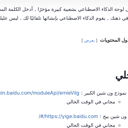
لوحة الذكاء الاصطناعي بشعبية كبيرة مؤخرًا，أدخل الكلمة الم
في ذهنك，يقوم الذكاء الاصطناعي بإنشائها تلقائيًا لك，ليس عل
ل المحتويات
يعرض
لي
نموذج ون شين الكبير：
xin.baidu.com/moduleApi/ernieVilg
مجاني في الوقت الحالي
ون شين ييج：
https://yige.baidu.com/#/
مجاني في الوقت الحالي