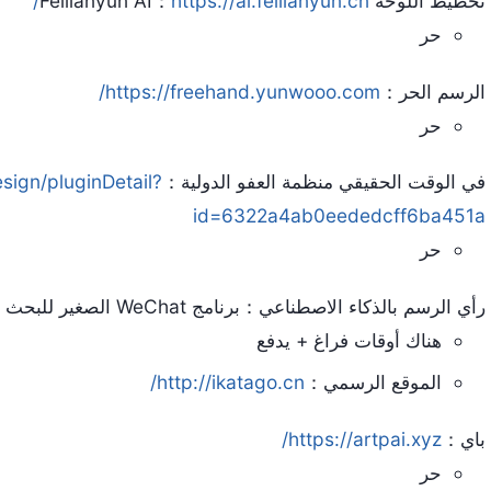
تخطيط اللوحة Feilianyun AI：
https://ai.feilianyun.cn/
حر
الرسم الحر：
https://freehand.yunwooo.com/
حر
في الوقت الحقيقي منظمة العفو الدولية：
esign/pluginDetail?
id=6322a4ab0eededcff6ba451a
حر
رأي الرسم بالذكاء الاصطناعي：برنامج WeChat الصغير للبحث
هناك أوقات فراغ + يدفع
الموقع الرسمي：
http://ikatago.cn/
باي：
https://artpai.xyz/
حر