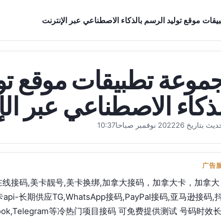
قات موقع توليد الرسم بالذكاء الاصطناعي عبر الإنترنت
موعة تطبيقات موقع تو
لذكاء الاصطناعي عبر الإ
يخ 202226 نوفمبر صباحا10:37
广告
,美卡在线接码,美卡靓号,美卡换绑,加拿大接码，加拿大卡，加拿大
i-长期供应TG,WhatsApp接码,PayPal接码,亚马逊接码,
ebook,Telegram等冷热门项目接码 可免费提供测试 号码时效