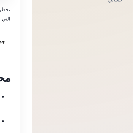
تحظى 
التي 
جدو
مح