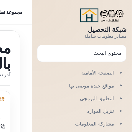
نتقل إلى النص
مجموعة تطبي
شبكة التحصيل
مصادر معلومات شاملة
مج
يبحث
با
الصفحة الأمامية
▾
آخر تحديث بتار
مواقع جيدة موصى بها
▾
التطبيق البرمجي
服务
▾
تنزيل الموارد
▾
抖
مشاركة المعلومات
▾
长达