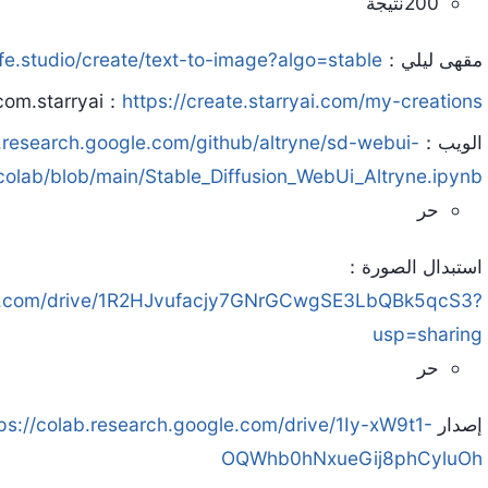
200نتيجة
مقهى ليلي：
afe.studio/create/text-to-image?algo=stable
com.starryai：
https://create.starryai.com/my-creations
الويب：
b.research.google.com/github/altryne/sd-webui-
colab/blob/main/Stable_Diffusion_WebUi_Altryne.ipynb
حر
استبدال الصورة：
gle.com/drive/1R2HJvufacjy7GNrGCwgSE3LbQBk5qcS3?
usp=sharing
حر
إصدار webui-AUTOMATIC1111：
ps://colab.research.google.com/drive/1Iy-xW9t1-
OQWhb0hNxueGij8phCyluOh