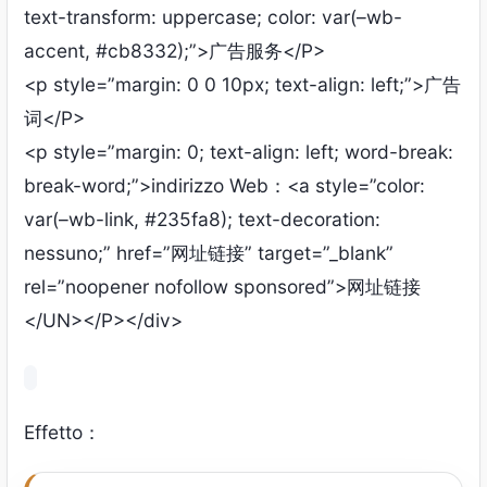
text-transform
:
uppercase
;
color
:
var
(–
wb-
accent
, #
cb8332
);”>
广告服务
</P>
<
p style=
”
margin
: 0 0 10
px
;
text-align
:
left
;”>
广告
词
</P>
<
p style=
”
margin
: 0;
text-align
:
left
;
word-break
:
break-word
;”>indirizzo Web：<
a style=
”
color
:
var
(–
wb-link
, #235
fa8
);
text-decoration
:
nessuno;”
href=
”
网址链接
”
target=
”
_blank
”
rel=
”
noopener nofollow sponsored
”>
网址链接
</UN></P></
div
>
Effetto：