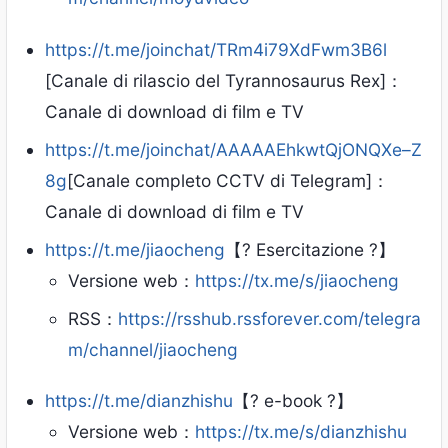
https://t.me/joinchat/TRm4i79XdFwm3B6l
[Canale di rilascio del Tyrannosaurus Rex]：
Canale di download di film e TV
https://t.me/joinchat/AAAAAEhkwtQjONQXe–Z
8g
[Canale completo CCTV di Telegram]：
Canale di download di film e TV
https://t.me/jiaocheng
【? Esercitazione ?】
Versione web：
https://tx.me/s/jiaocheng
RSS：
https://rsshub.rssforever.com/telegra
m/channel/jiaocheng
https://t.me/dianzhishu
【? e-book ?】
Versione web：
https://tx.me/s/dianzhishu