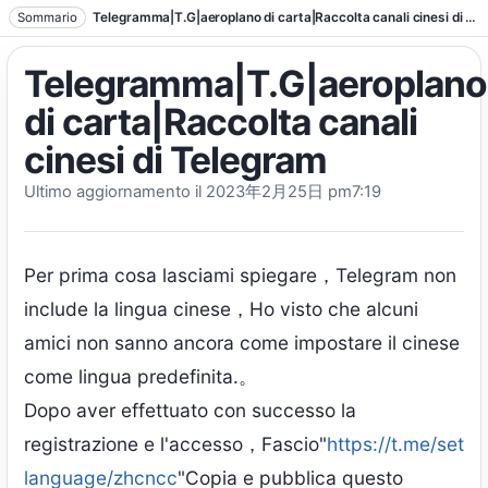
Vai al testo
Sommario
Telegramma|T.G|aeroplano di carta|Raccolta canali cinesi di Telegram
Telegramma|T.G|aeroplano
di carta|Raccolta canali
cinesi di Telegram
Ultimo aggiornamento il 2023
年2月25日 pm7
:19
Per prima cosa lasciami spiegare，Telegram non
include la lingua cinese，Ho visto che alcuni
amici non sanno ancora come impostare il cinese
come lingua predefinita.。
Dopo aver effettuato con successo la
registrazione e l'accesso，Fascio"
https://t.me/set
language/zhcncc
"Copia e pubblica questo