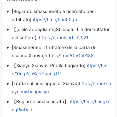
[Bugiardo smascherato e ricercato per
arbitrato]
https://t.me/Pan00gu
【[cielo abbagliante]Sblocca i file dei truffatori
del settore】
https://t.me/liarfile2021
[Smascherato il truffatore della carta di
ricarica Xianyu]
https://t.me/GoGo9188
【Xianyu Xianyu‼ ️Profilo bugiardo]
https://t.m
e/YingYanBaoGuang111
[Truffa sul riciclaggio di Xianyu]
https://t.me/xia
nyuhuishoupianju
【Bugiardo smascherato】
https://t.me/LongTe
ngPinDao