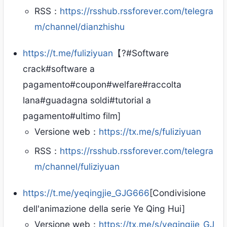
RSS：
https://rsshub.rssforever.com/telegra
m/channel/dianzhishu
https://t.me/fuliziyuan
【?#Software
crack#software a
pagamento#coupon#welfare#raccolta
lana#guadagna soldi#tutorial a
pagamento#ultimo film]
Versione web：
https://tx.me/s/fuliziyuan
RSS：
https://rsshub.rssforever.com/telegra
m/channel/fuliziyuan
https://t.me/yeqingjie_GJG666
[Condivisione
dell'animazione della serie Ye Qing Hui]
Versione web：
https://tx.me/s/yeqingjie_GJ