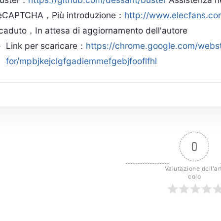
eCAPTCHA，Più introduzione：
http://www.elecfans.co
caduto，In attesa di aggiornamento dell'autore
Link per scaricare：
https://chrome.google.com/webst
for/mpbjkejclgfgadiemmefgebjfooflfhl
3.Fare clic con il tasto destro sull'immagine del codi
4.Segui le istruzioni e fai clic con il pulsante sinistr
0
immissione del codice di verifica.
Valutazione dell'ar
colo
Identifica e compila automaticamen
della pagina web