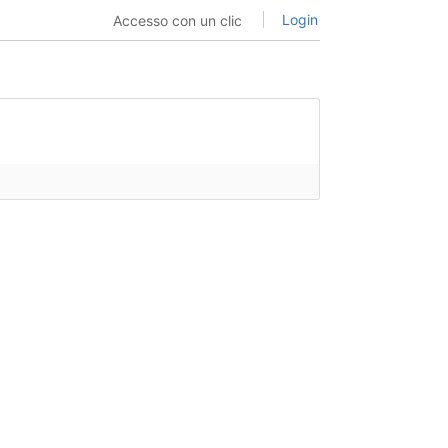
Login
Accesso con un clic
yfork.org/zh-CN/scripts/459260