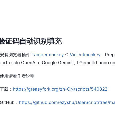
I验证码自动识别填充
安装浏览器插件
Tampermonkey
O
Violentmonkey
，Prepa
porta solo OpenAI e Google Gemini，I Gemelli hanno 
使用请看作者说明
下载
：
https://greasyfork.org/zh-CN/scripts/540822
itHub
：
https://github.com/ezyshu/UserScript/tree/