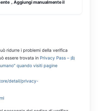
amente，Aggiungi manualmente il
uò ridurre i problemi della verifica
ò essere trovata in
Privacy Pass – 由
 umano" quando visiti pagine
ore/detail/privacy-
ml
l passaggio del codice di verifica