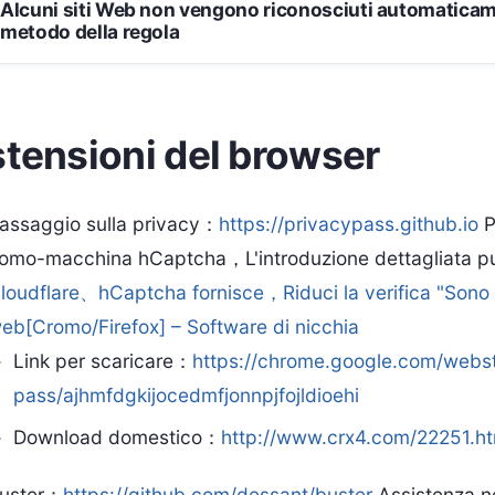
Alcuni siti Web non vengono riconosciuti automatic
metodo della regola
tensioni del browser
assaggio sulla privacy：
https://privacypass.github.io
P
omo-macchina hCaptcha，L'introduzione dettagliata pu
loudflare、hCaptcha fornisce，Riduci la verifica "Sono
eb[Cromo/Firefox] – Software di nicchia
Link per scaricare：
https://chrome.google.com/webst
pass/ajhmfdgkijocedmfjonnpjfojldioehi
Download domestico：
http://www.crx4.com/22251.ht
uster：
https://github.com/dessant/buster
Assistenza ne