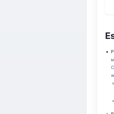
Es
P
u
C
w
B