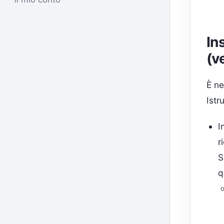
In
(v
È ne
Istr
I
r
S
q