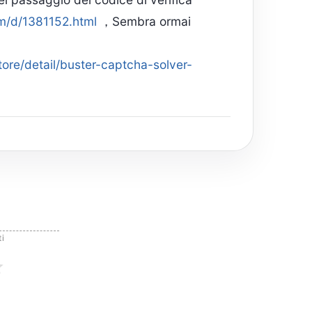
m/d/1381152.html
，Sembra ormai
ore/detail/buster-captcha-solver-
ce di verifica
o del mouse sulla casella di
ti
te i codici di verifica