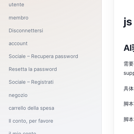
utente
membro
js
Disconnettersi
account
A
Sociale – Recupera password
需要
Resetta la password
sup
Sociale – Registrati
具体
negozio
脚本
carrello della spesa
脚本G
Il conto, per favore
il mio conto