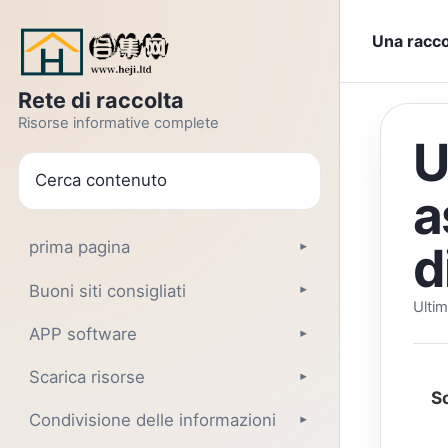
Vai al testo
Una racco
Rete di raccolta
Risorse informative complete
U
ricerca
a
d
prima pagina
▾
Buoni siti consigliati
▾
Ulti
APP software
▾
Scarica risorse
▾
S
Condivisione delle informazioni
▾