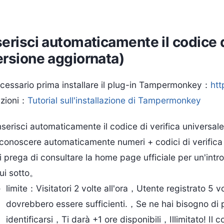
serisci automaticamente il codice d
ersione aggiornata)
cessario prima installare il plug-in Tampermonkey：
htt
uzioni：
Tutorial sull'installazione di Tampermonkey
nserisci automaticamente il codice di verifica universa
iconoscere automaticamente numeri + codici di verifica
i prega di consultare la home page ufficiale per un'int
ui sotto。
limite：Visitatori 2 volte all'ora，Utente registrato 5 vo
dovrebbero essere sufficienti.，Se ne hai bisogno di più,
identificarsi，Ti darà +1 ore disponibili，Illimitato! Il co