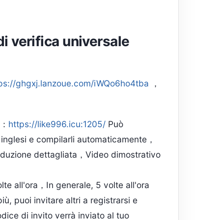
i verifica universale
ps://ghgxj.lanzoue.com/iWQo6ho4tba
，
le：
https://like996.icu:1205/
Può
 inglesi e compilarli automaticamente，
roduzione dettagliata，Video dimostrativo
lte all'ora，In generale, 5 volte all'ora
 puoi invitare altri a registrarsi e
dice di invito verrà inviato al tuo