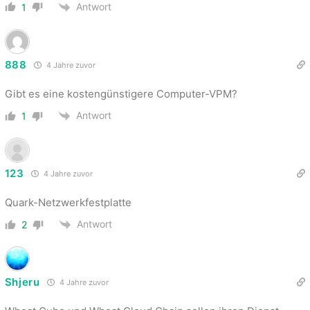
Antwort
1
888
4 Jahre zuvor
Gibt es eine kostengünstigere Computer-VPM?
Antwort
1
123
4 Jahre zuvor
Quark-Netzwerkfestplatte
Antwort
2
Shjeru
4 Jahre zuvor