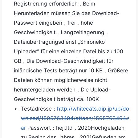
Registrierung erforderlich，Beim
Herunterladen müssen Sie das Download-
Passwort eingeben，frei，hohe
Geschwindigkeit，Langzeitlagerung，
Dateiübertragungsdienst „Shironeko
Uploader“ für eine einzelne Datei bis zu 100
GB，Die Download-Geschwindigkeit für
inländische Tests beträgt nur 10 KB，Größere
Dateien können möglicherweise nicht
heruntergeladen werden，Die Upload-
Geschwindigkeit beträgt ca. 100K
Testadresse：
http://whitecats.dip.jp/up/do
wnload/1595763494/attach/1595763494.r
ar
Passwort：heji.ltd
，2020Hochgeladen
zu Beginn des Jahres，2021Gefunden am