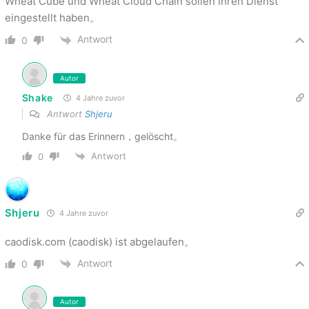
Wheat Cube und Wheat Cloud Chain sollen ihren Dienst
eingestellt haben。
Antwort
0
Autor
Shake
4 Jahre zuvor
Antwort
Shjeru
Danke für das Erinnern，gelöscht。
Antwort
0
Shjeru
4 Jahre zuvor
caodisk.com (caodisk) ist abgelaufen。
Antwort
0
Autor